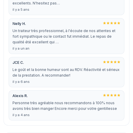
excellents. N'hesitez pas…
il y a 5 ans
Nelly H.
Un traiteur très professionnel, à l'écoute de nos attentes et
fort sympathique ou le contact fut immédiat. Le repas de
qualité été excellent qui …
il y a un an
JCE C.
Le goût et la bonne humeur sont au RDV. Réactivité et sérieux
de la prestation. A recommander!
il y a 6 ans
Alexis R.
Personne très agréable nous recommandons à 100% nous
avons très bien manger Encore merci pour votre gentillesse
il y a 4 ans