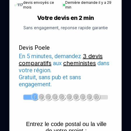
devis envoyés ce
Dernière demande il y a 29
✅
117
|
mois
min
Votre devis en 2 min
Sans engagement, reponse rapide garantie
Devis Poele
En 5 minutes, demandez
3 devis
comparatifs
aux
cheministes
dans
votre région.
Gratuit, sans pub et sans
engagement.
1
2
3
4
5
6
7
8
9
10
Entrez le code postal ou la ville
de votre projet :