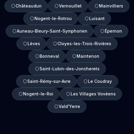
Châteaudun
Vernouillet
Mainvilliers
Nogent-le-Rotrou
Luisant
Auneau-Bleury-Saint-Symphorien
Épernon
Lèves
Cloyes-les-Trois-Rivières
Bonneval
Maintenon
Saint-Lubin-des-Joncherets
Saint-Rémy-sur-Avre
Le Coudray
Nogent-le-Roi
Les Villages Vovéens
Vald'Yerre