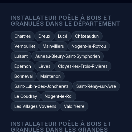
INSTALLATEUR POÊLE À BOIS ET
GRANULÉS DANS LE DÉPARTEMENT
Chartres
Dreux
Lucé
Châteaudun
Vernouillet
Mainvilliers
Nogent-le-Rotrou
Luisant
Auneau-Bleury-Saint-Symphorien
Épernon
Lèves
Cloyes-les-Trois-Rivières
Bonneval
Maintenon
Saint-Lubin-des-Joncherets
Saint-Rémy-sur-Avre
Le Coudray
Nogent-le-Roi
Les Villages Vovéens
Vald'Yerre
INSTALLATEUR POÊLE À BOIS ET
GRANULÉS DANS LES GRANDES