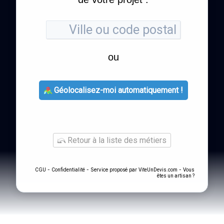
ou
Géolocalisez-moi automatiquement !
Retour à la liste des métiers
-
- Service proposé par
-
CGU
Confidentialité
ViteUnDevis.com
Vous
êtes un artisan ?