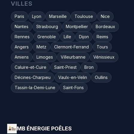
VILLES
Paris
Lyon
Marseille
Toulouse
Nice
Nantes
Strasbourg
Montpellier
Bordeaux
Rennes
Grenoble
Lille
Dijon
Reims
Angers
Metz
Clermont-Ferrand
Tours
Amiens
Limoges
Villeurbanne
Vénissieux
Caluire-et-Cuire
Saint-Priest
Bron
Décines-Charpieu
Vaulx-en-Velin
Oullins
Tassin-la-Demi-Lune
Saint-Fons
MB ÉNERGIE POÊLES