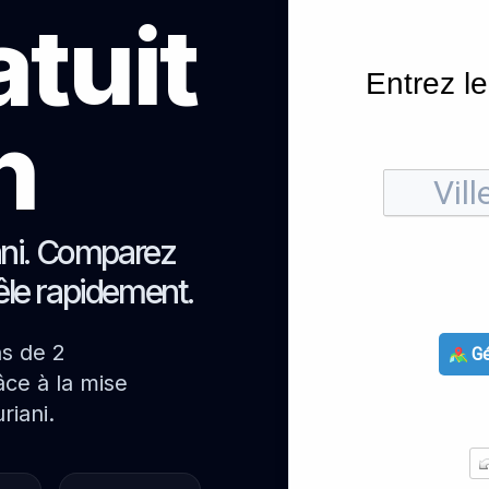
atuit
Entrez le
h
ani. Comparez
oêle rapidement.
ns de 2
Gé
ce à la mise
riani.