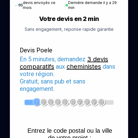
devis envoyés ce
Dernière demande il y a 29
✅
95
|
mois
min
Votre devis en 2 min
Sans engagement, reponse rapide garantie
Devis Poele
En 5 minutes, demandez
3 devis
comparatifs
aux
cheministes
dans
votre région.
Gratuit, sans pub et sans
engagement.
1
2
3
4
5
6
7
8
9
10
Entrez le code postal ou la ville
de votre projet :