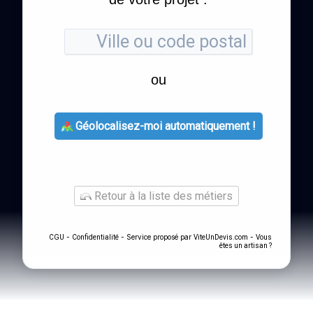
ou
Géolocalisez-moi automatiquement !
Retour à la liste des métiers
-
- Service proposé par
-
CGU
Confidentialité
ViteUnDevis.com
Vous
êtes un artisan ?