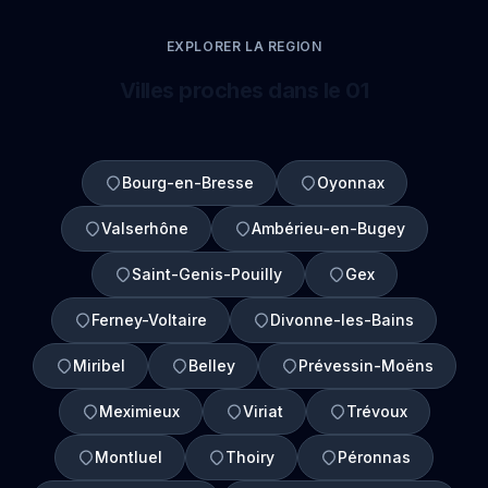
EXPLORER LA REGION
Villes proches dans le 01
Bourg-en-Bresse
Oyonnax
Valserhône
Ambérieu-en-Bugey
Saint-Genis-Pouilly
Gex
Ferney-Voltaire
Divonne-les-Bains
Miribel
Belley
Prévessin-Moëns
Meximieux
Viriat
Trévoux
Montluel
Thoiry
Péronnas