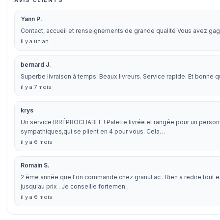
AVIS CLIENTS
Yann P.
Contact, accueil et renseignements de grande qualité Vous avez gagn
il y a un an
bernard J.
Superbe livraison à temps. Beaux livreurs. Service rapide. Et bonne q
il y a 7 mois
krys
Un service IRRÉPROCHABLE ! Palette livrée et rangée pour un perso
sympathiques,qui se plient en 4 pour vous. Cela…
il y a 6 mois
Romain S.
2 ème année que l'on commande chez granul ac . Rien a redire tout est p
jusqu'au prix . Je conseille fortemen…
il y a 6 mois