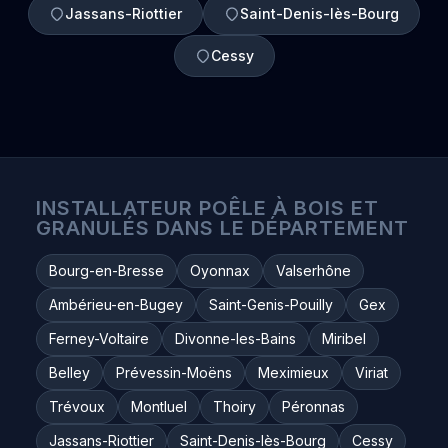
Jassans-Riottier
Saint-Denis-lès-Bourg
Cessy
INSTALLATEUR POÊLE À BOIS ET
GRANULÉS DANS LE DÉPARTEMENT
Bourg-en-Bresse
Oyonnax
Valserhône
Ambérieu-en-Bugey
Saint-Genis-Pouilly
Gex
Ferney-Voltaire
Divonne-les-Bains
Miribel
Belley
Prévessin-Moëns
Meximieux
Viriat
Trévoux
Montluel
Thoiry
Péronnas
Jassans-Riottier
Saint-Denis-lès-Bourg
Cessy