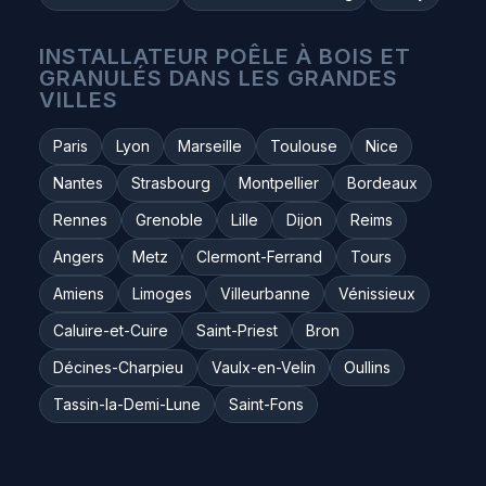
INSTALLATEUR POÊLE À BOIS ET
GRANULÉS DANS LES GRANDES
VILLES
Paris
Lyon
Marseille
Toulouse
Nice
Nantes
Strasbourg
Montpellier
Bordeaux
Rennes
Grenoble
Lille
Dijon
Reims
Angers
Metz
Clermont-Ferrand
Tours
Amiens
Limoges
Villeurbanne
Vénissieux
Caluire-et-Cuire
Saint-Priest
Bron
Décines-Charpieu
Vaulx-en-Velin
Oullins
Tassin-la-Demi-Lune
Saint-Fons