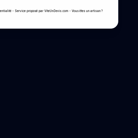
- Service proposé par
-
entialité
ViteUnDevis.com
Vous êtes un artisan ?