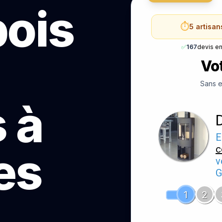
bois
⏱️
5 artisan
✅
167
devis e
Vot
Sans e
 à
E
c
es
v
G
1
2