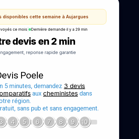
s disponibles cette semaine à Aujargues
nvoyés ce mois
|
Dernière demande il y a 29 min
re devis en 2 min
ngagement, reponse rapide garantie
Devis Poele
n 5 minutes, demandez
3 devis
omparatifs
aux
cheministes
dans
otre région.
ratuit, sans pub et sans engagement.
3
4
5
6
7
8
9
10