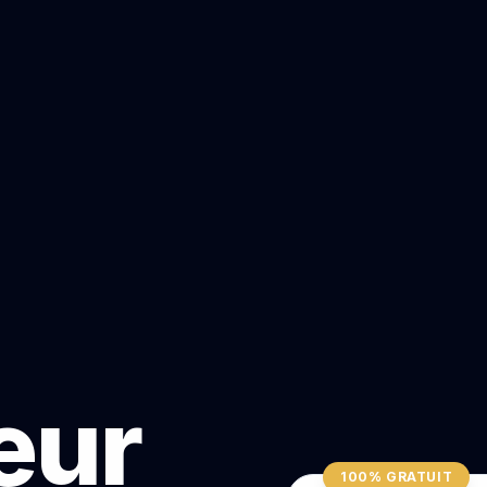
teur
100% GRATUIT