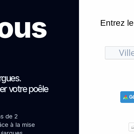
sous
Entrez le
rgues.
er votre poêle
Gé
ns de 2
ce à la mise
ujargues.