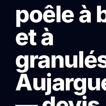
poêle à 
et à
granulés
Aujargu
— devis