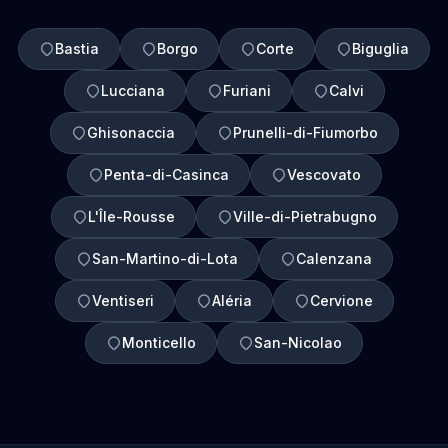
Bastia
Borgo
Corte
Biguglia
Lucciana
Furiani
Calvi
Ghisonaccia
Prunelli-di-Fiumorbo
Penta-di-Casinca
Vescovato
L'Île-Rousse
Ville-di-Pietrabugno
San-Martino-di-Lota
Calenzana
Ventiseri
Aléria
Cervione
Monticello
San-Nicolao