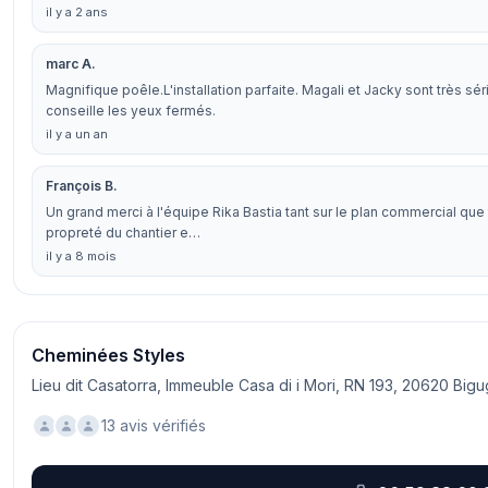
il y a 2 ans
marc A.
Magnifique poêle.L'installation parfaite. Magali et Jacky sont très sér
conseille les yeux fermés.
il y a un an
François B.
Un grand merci à l'équipe Rika Bastia tant sur le plan commercial que t
propreté du chantier e…
il y a 8 mois
Cheminées Styles
Lieu dit Casatorra, Immeuble Casa di i Mori, RN 193, 20620 Bigu
13 avis vérifiés