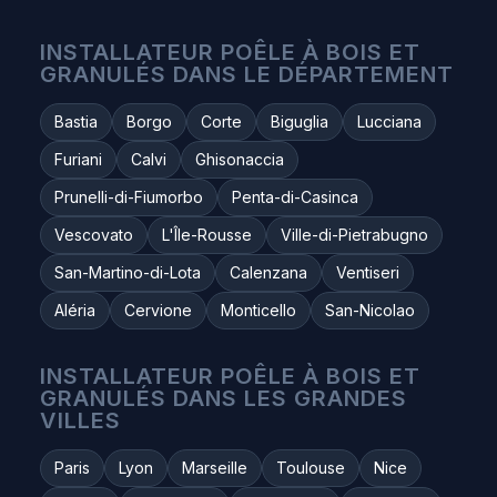
INSTALLATEUR POÊLE À BOIS ET
GRANULÉS DANS LE DÉPARTEMENT
Bastia
Borgo
Corte
Biguglia
Lucciana
Furiani
Calvi
Ghisonaccia
Prunelli-di-Fiumorbo
Penta-di-Casinca
Vescovato
L'Île-Rousse
Ville-di-Pietrabugno
San-Martino-di-Lota
Calenzana
Ventiseri
Aléria
Cervione
Monticello
San-Nicolao
INSTALLATEUR POÊLE À BOIS ET
GRANULÉS DANS LES GRANDES
VILLES
Paris
Lyon
Marseille
Toulouse
Nice