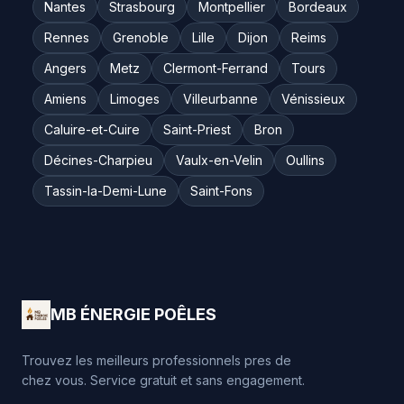
Nantes
Strasbourg
Montpellier
Bordeaux
Rennes
Grenoble
Lille
Dijon
Reims
Angers
Metz
Clermont-Ferrand
Tours
Amiens
Limoges
Villeurbanne
Vénissieux
Caluire-et-Cuire
Saint-Priest
Bron
Décines-Charpieu
Vaulx-en-Velin
Oullins
Tassin-la-Demi-Lune
Saint-Fons
MB ÉNERGIE POÊLES
Trouvez les meilleurs professionnels pres de
chez vous. Service gratuit et sans engagement.