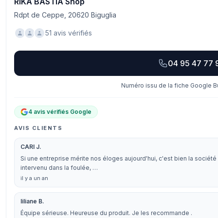
RIKA BASTIA Shop
Rdpt de Ceppe, 20620 Biguglia
51 avis vérifiés
04 95 47 77 
Numéro issu de la fiche Google Bu
4 avis vérifiés Google
AVIS CLIENTS
CARI J.
Si une entreprise mérite nos éloges aujourd'hui, c'est bien la société 
intervenu dans la foulée, …
il y a un an
liliane B.
Équipe sérieuse. Heureuse du produit. Je les recommande .