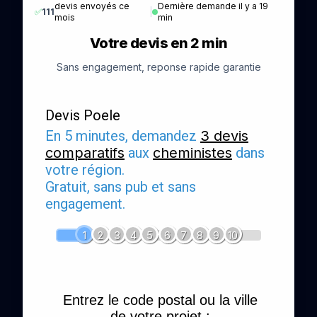
devis envoyés ce
Dernière demande il y a 19
✅
111
|
mois
min
Votre devis en 2 min
Sans engagement, reponse rapide garantie
Devis Poele
En 5 minutes, demandez
3 devis
comparatifs
aux
cheministes
dans
votre région.
Gratuit, sans pub et sans
engagement.
1
2
3
4
5
6
7
8
9
10
Entrez le code postal ou la ville
de votre projet :