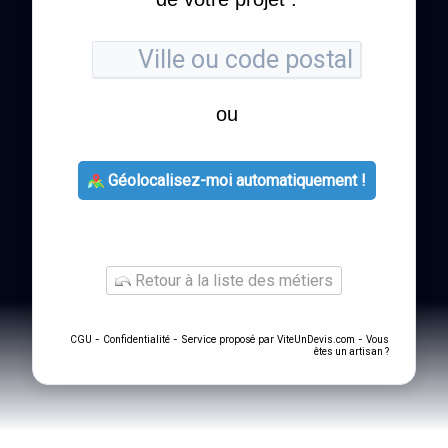
ou
Géolocalisez-moi automatiquement !
Retour à la liste des métiers
-
- Service proposé par
-
CGU
Confidentialité
ViteUnDevis.com
Vous
êtes un artisan ?