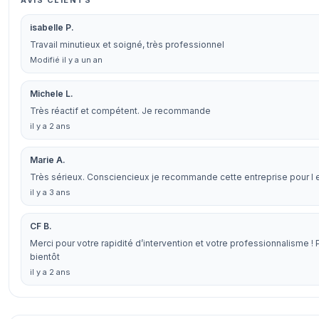
AVIS CLIENTS
isabelle P.
Travail minutieux et soigné, très professionnel
Modifié il y a un an
Michele L.
Très réactif et compétent. Je recommande
il y a 2 ans
Marie A.
Très sérieux. Consciencieux je recommande cette entreprise pour l 
il y a 3 ans
CF B.
Merci pour votre rapidité d’intervention et votre professionnalisme ! P
bientôt
il y a 2 ans