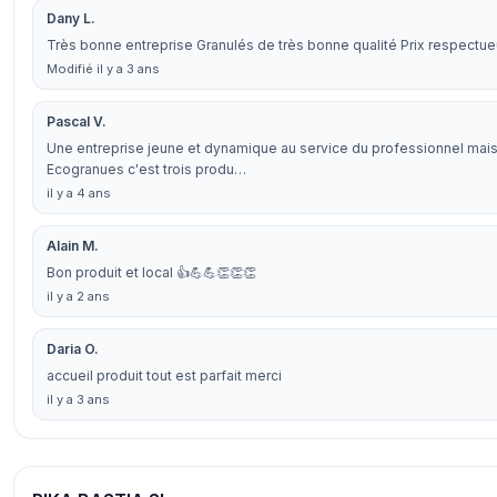
Dany L.
Très bonne entreprise Granulés de très bonne qualité Prix respectueu
Modifié il y a 3 ans
Pascal V.
Une entreprise jeune et dynamique au service du professionnel mais a
Ecogranues c'est trois produ…
il y a 4 ans
Alain M.
Bon produit et local 👍💪💪👏👏👏
il y a 2 ans
Daria O.
accueil produit tout est parfait merci
il y a 3 ans