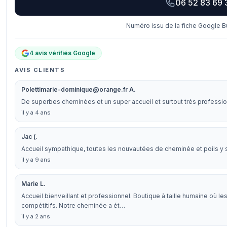
06 52 83 69 
Numéro issu de la fiche Google Bu
4 avis vérifiés Google
AVIS CLIENTS
Polettimarie-dominique@orange.fr A.
De superbes cheminées et un super accueil et surtout très professi
il y a 4 ans
Jac (.
Accueil sympathique, toutes les nouvautées de cheminée et poils y 
il y a 9 ans
Marie L.
Accueil bienveillant et professionnel. Boutique à taille humaine où le
compétitifs. Notre cheminée a ét…
il y a 2 ans