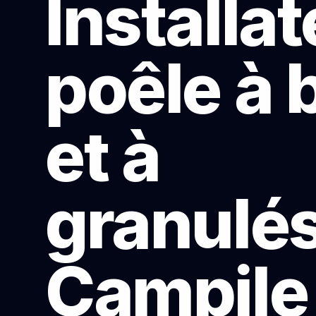
Installa
poêle à 
et à
granulés
Campile