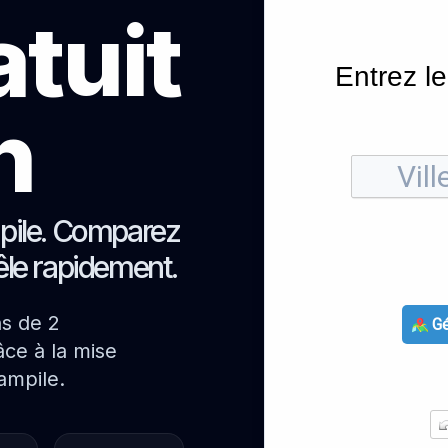
atuit
Entrez le
h
mpile. Comparez
oêle rapidement.
ns de 2
Gé
ce à la mise
ampile.