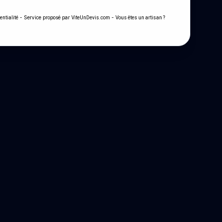
- Service proposé par
-
entialité
ViteUnDevis.com
Vous êtes un artisan ?