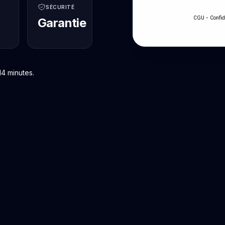
SÉCURITÉ
-
CGU
Confid
Garantie
14 minutes.