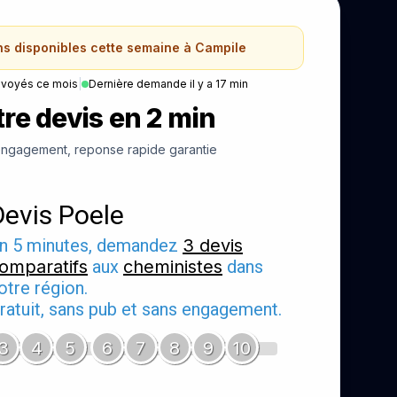
ns disponibles cette semaine à Campile
nvoyés ce mois
|
Dernière demande il y a 17 min
re devis en 2 min
ngagement, reponse rapide garantie
Devis Poele
n 5 minutes, demandez
3 devis
omparatifs
aux
cheministes
dans
otre région.
ratuit, sans pub et sans engagement.
3
4
5
6
7
8
9
10