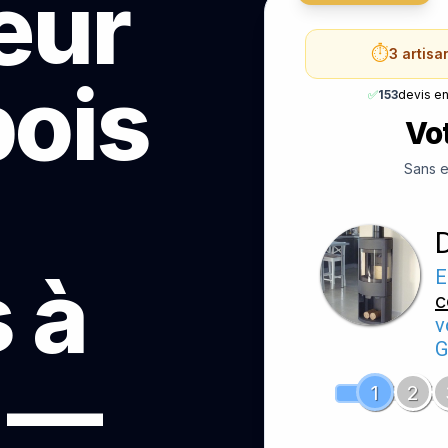
teur
⏱️
3 artisa
bois
✅
153
devis e
Vot
Sans e
 à
E
c
v
G
 —
1
2