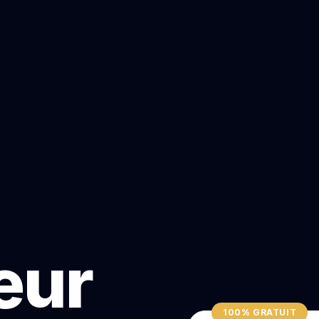
teur
100% GRATUIT