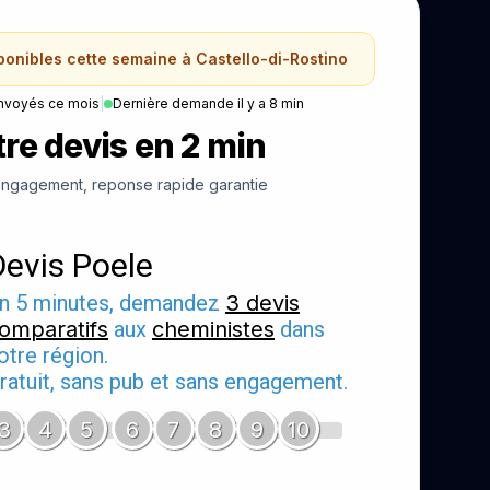
sponibles cette semaine à Castello-di-Rostino
nvoyés ce mois
|
Dernière demande il y a 8 min
re devis en 2 min
ngagement, reponse rapide garantie
Devis Poele
n 5 minutes, demandez
3 devis
omparatifs
aux
cheministes
dans
otre région.
ratuit, sans pub et sans engagement.
3
4
5
6
7
8
9
10