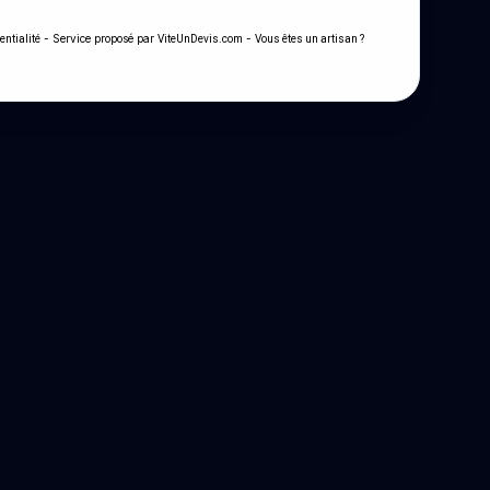
- Service proposé par
-
entialité
ViteUnDevis.com
Vous êtes un artisan ?