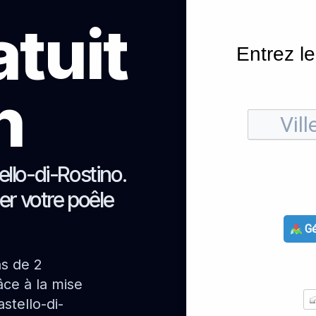
atuit
Entrez le
h
llo-di-Rostino.
er votre poêle
Gé
ns de 2
ce à la mise
stello-di-