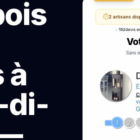
bois
⏱️
2 artisans di
✅
152
devis e
Vot
Sans e
 à
E
-di-
c
v
G
 —
1
2