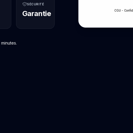
SÉCURITÉ
-
CGU
Confid
Garantie
 minutes.