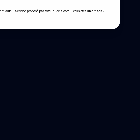
- Service proposé par
-
entialité
ViteUnDevis.com
Vous êtes un artisan ?