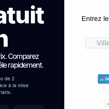
atuit
Entrez le
h
rix. Comparez
oêle rapidement.
ns de 2
Gé
ce à la mise
arix.