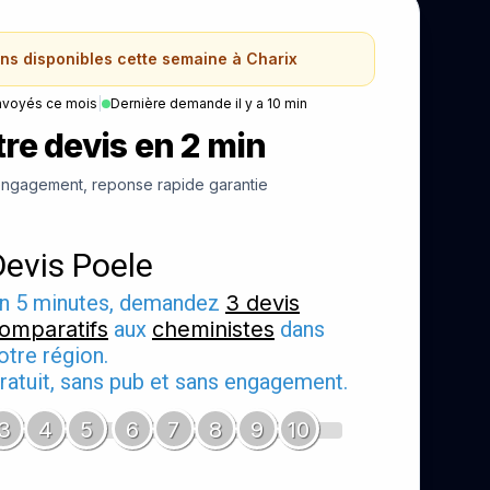
ans disponibles cette semaine à Charix
nvoyés ce mois
|
Dernière demande il y a 10 min
re devis en 2 min
ngagement, reponse rapide garantie
Devis Poele
n 5 minutes, demandez
3 devis
omparatifs
aux
cheministes
dans
otre région.
ratuit, sans pub et sans engagement.
3
4
5
6
7
8
9
10