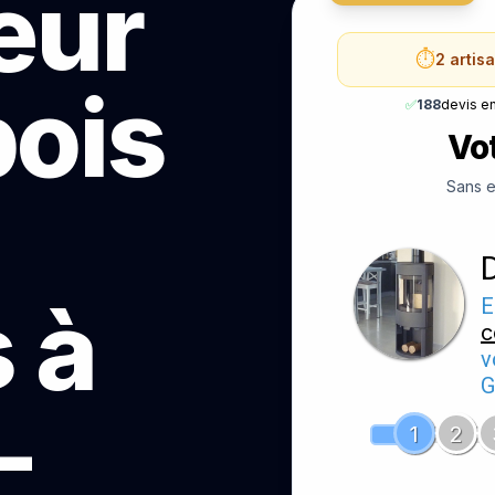
teur
⏱️
2 artis
bois
✅
188
devis e
Vot
Sans e
 à
E
c
v
G
—
1
2