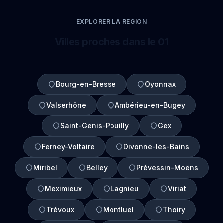
EXPLORER LA REGION
Villes proches dans le 01
Bourg-en-Bresse
Oyonnax
Valserhône
Ambérieu-en-Bugey
Saint-Genis-Pouilly
Gex
Ferney-Voltaire
Divonne-les-Bains
Miribel
Belley
Prévessin-Moëns
Meximieux
Lagnieu
Viriat
Trévoux
Montluel
Thoiry