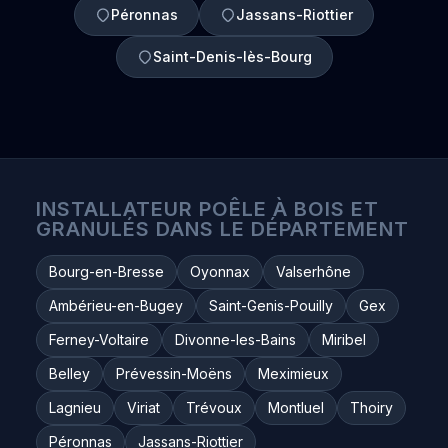
Péronnas
Jassans-Riottier
Saint-Denis-lès-Bourg
INSTALLATEUR POÊLE À BOIS ET
GRANULÉS DANS LE DÉPARTEMENT
Bourg-en-Bresse
Oyonnax
Valserhône
Ambérieu-en-Bugey
Saint-Genis-Pouilly
Gex
Ferney-Voltaire
Divonne-les-Bains
Miribel
Belley
Prévessin-Moëns
Meximieux
Lagnieu
Viriat
Trévoux
Montluel
Thoiry
Péronnas
Jassans-Riottier