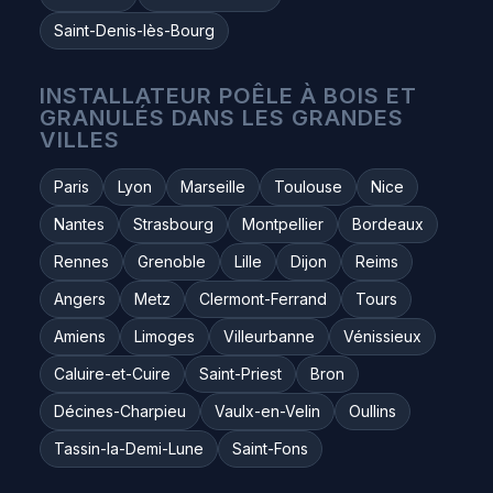
Saint-Denis-lès-Bourg
INSTALLATEUR POÊLE À BOIS ET
GRANULÉS DANS LES GRANDES
VILLES
Paris
Lyon
Marseille
Toulouse
Nice
Nantes
Strasbourg
Montpellier
Bordeaux
Rennes
Grenoble
Lille
Dijon
Reims
Angers
Metz
Clermont-Ferrand
Tours
Amiens
Limoges
Villeurbanne
Vénissieux
Caluire-et-Cuire
Saint-Priest
Bron
Décines-Charpieu
Vaulx-en-Velin
Oullins
Tassin-la-Demi-Lune
Saint-Fons