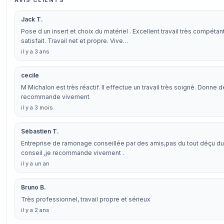
AVIS CLIENTS
Jack T.
Pose d un insert et choix du matériel . Excellent travail très compétan
satisfait. Travail net et propre. Vive…
il y a 3 ans
cecile
M Michalon est très réactif. Il effectue un travail très soigné. Donne 
recommande vivement
il y a 3 mois
Sébastien T.
Entreprise de ramonage conseillée par des amis,pas du tout déçu du tr
conseil ,je recommande vivement .
il y a un an
Bruno B.
Très professionnel, travail propre et sérieux
il y a 2 ans