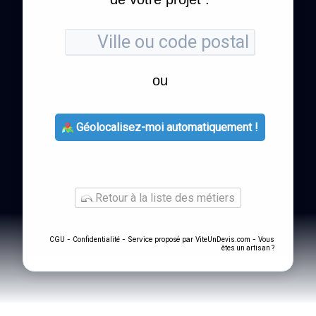
ou
Géolocalisez-moi automatiquement !
Retour à la liste des métiers
-
- Service proposé par
-
CGU
Confidentialité
ViteUnDevis.com
Vous
êtes un artisan ?