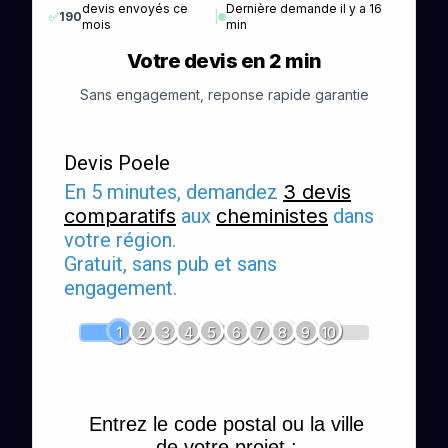
devis envoyés ce
Dernière demande il y a 16
✅
190
|
mois
min
Votre devis en 2 min
Sans engagement, reponse rapide garantie
Devis Poele
En 5 minutes, demandez
3 devis
comparatifs
aux
cheministes
dans
votre région.
Gratuit, sans pub et sans
engagement.
1
2
3
4
5
6
7
8
9
10
Entrez le code postal ou la ville
de votre projet :