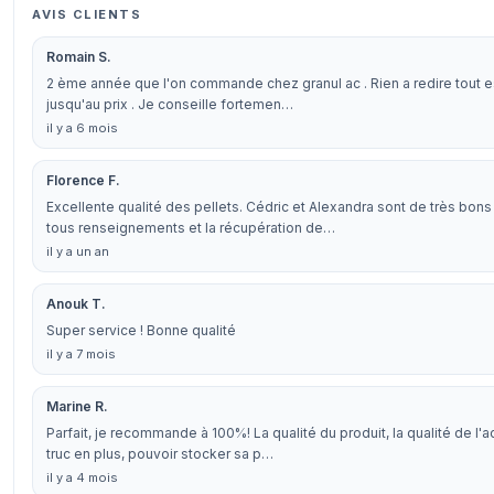
AVIS CLIENTS
Romain S.
2 ème année que l'on commande chez granul ac . Rien a redire tout est p
jusqu'au prix . Je conseille fortemen…
il y a 6 mois
Florence F.
Excellente qualité des pellets. Cédric et Alexandra sont de très bons
tous renseignements et la récupération de…
il y a un an
Anouk T.
Super service ! Bonne qualité
il y a 7 mois
Marine R.
Parfait, je recommande à 100%! La qualité du produit, la qualité de l'a
truc en plus, pouvoir stocker sa p…
il y a 4 mois