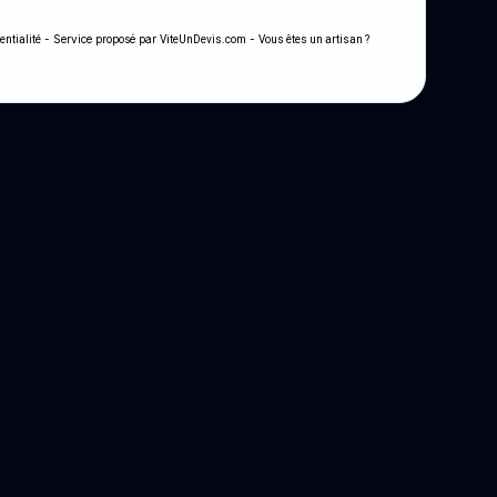
- Service proposé par
-
entialité
ViteUnDevis.com
Vous êtes un artisan ?