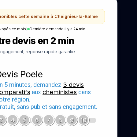
sponibles cette semaine à Cheignieu-la-Balme
voyés ce mois
|
Dernière demande il y a 24 min
re devis en 2 min
ngagement, reponse rapide garantie
Devis Poele
n 5 minutes, demandez
3 devis
omparatifs
aux
cheministes
dans
otre région.
ratuit, sans pub et sans engagement.
3
4
5
6
7
8
9
10