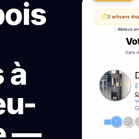
bois
⏱️
2 artisans di
✅
96
devis en
Vot
Sans e
 à
E
eu-
c
v
G
e —
1
2