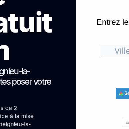
atuit
Entrez le
h
gnieu-la-
ites poser votre
Gé
ns de 2
ce à la mise
eignieu-la-