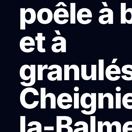
poêle à 
et à
granulés
Cheigni
la-Balm