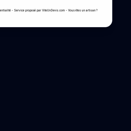
- Service proposé par
-
entialité
ViteUnDevis.com
Vous êtes un artisan ?