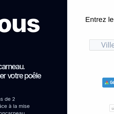
sous
Entrez le
carneau.
er votre poêle
Gé
ns de 2
ce à la mise
Concarneau.