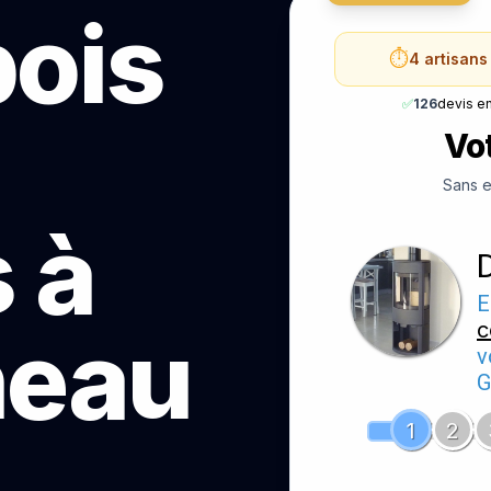
bois
⏱️
4 artisans
✅
126
devis e
Vot
Sans e
 à
E
c
neau
v
G
1
2