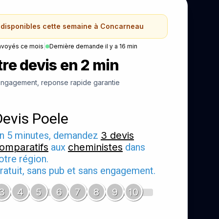
 disponibles cette semaine à Concarneau
nvoyés ce mois
|
Dernière demande il y a 16 min
re devis en 2 min
ngagement, reponse rapide garantie
Devis Poele
n 5 minutes, demandez
3 devis
omparatifs
aux
cheministes
dans
otre région.
ratuit, sans pub et sans engagement.
3
4
5
6
7
8
9
10