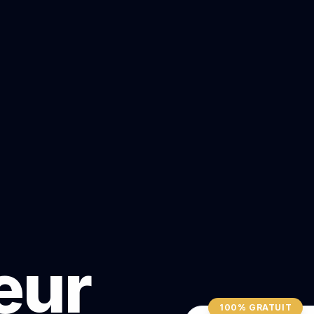
teur
100% GRATUIT