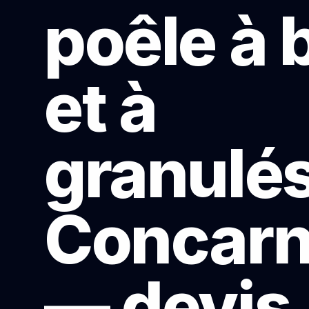
poêle à 
et à
granulés
Concar
— devis