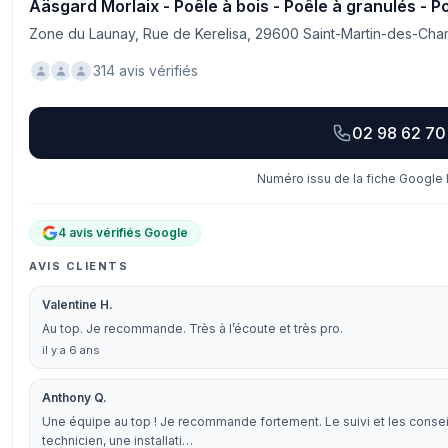
Aäsgard Morlaix - Poêle à bois - Poêle à granulés - 
Zone du Launay, Rue de Kerelisa, 29600 Saint-Martin-des-Ch
314 avis vérifiés
02 98 62 70
Numéro issu de la fiche Google 
4 avis vérifiés Google
AVIS CLIENTS
Valentine H.
Au top. Je recommande. Très à l’écoute et très pro.
il y a 6 ans
Anthony Q.
Une équipe au top ! Je recommande fortement. Le suivi et les conseils 
technicien, une installati…