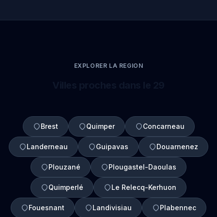
EXPLORER LA REGION
Villes proches dans le 29
Brest
Quimper
Concarneau
Landerneau
Guipavas
Douarnenez
Plouzané
Plougastel-Daoulas
Quimperlé
Le Relecq-Kerhuon
Fouesnant
Landivisiau
Plabennec