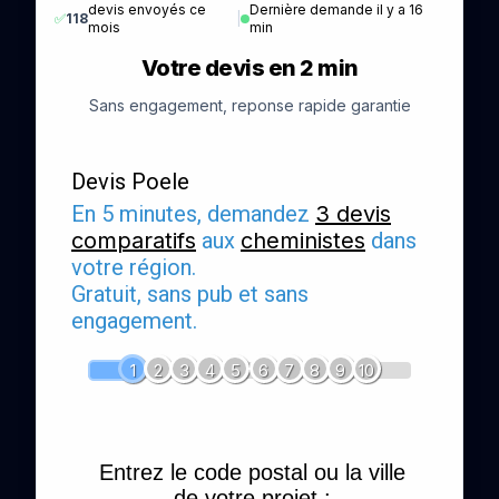
devis envoyés ce
Dernière demande il y a 16
✅
118
|
mois
min
Votre devis en 2 min
Sans engagement, reponse rapide garantie
Devis Poele
En 5 minutes, demandez
3 devis
comparatifs
aux
cheministes
dans
votre région.
Gratuit, sans pub et sans
engagement.
1
2
3
4
5
6
7
8
9
10
Entrez le code postal ou la ville
de votre projet :