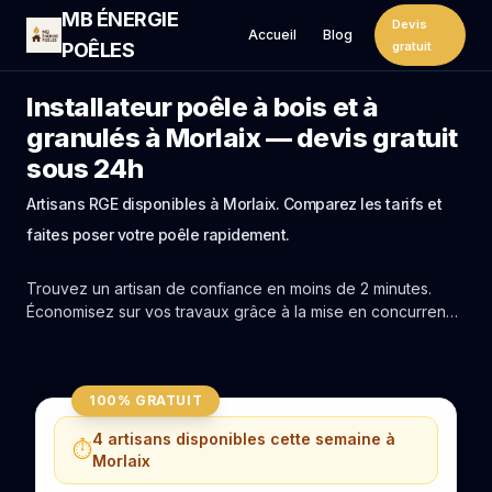
MB ÉNERGIE
Devis
Accueil
Blog
POÊLES
gratuit
Installateur poêle à bois et à
granulés à Morlaix — devis gratuit
sous 24h
Artisans RGE disponibles à Morlaix. Comparez les tarifs et
faites poser votre poêle rapidement.
Trouvez un artisan de confiance en moins de 2 minutes.
Économisez sur vos travaux grâce à la mise en concurrence
réelle des experts de Morlaix.
100% GRATUIT
4 artisans disponibles cette semaine à
⏱️
Morlaix