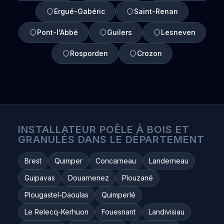
Ergué-Gabéric
Saint-Renan
Pont-l'Abbé
Guilers
Lesneven
Rosporden
Crozon
INSTALLATEUR POÊLE À BOIS ET
GRANULÉS DANS LE DÉPARTEMENT
Brest
Quimper
Concarneau
Landerneau
Guipavas
Douarnenez
Plouzané
Plougastel-Daoulas
Quimperlé
Le Relecq-Kerhuon
Fouesnant
Landivisiau