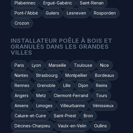
Plabennec
Ergué-Gabéric
Saint-Renan
Pont-l'Abbé
Guilers
Lesneven
Rosporden
Crozon
INSTALLATEUR POÊLE À BOIS ET
GRANULÉS DANS LES GRANDES
VILLES
Paris
Lyon
Marseille
Toulouse
Nice
Nantes
Strasbourg
Montpellier
Bordeaux
Rennes
Grenoble
Lille
Dijon
Reims
Angers
Metz
Clermont-Ferrand
Tours
Amiens
Limoges
Villeurbanne
Vénissieux
Caluire-et-Cuire
Saint-Priest
Bron
Décines-Charpieu
Vaulx-en-Velin
Oullins