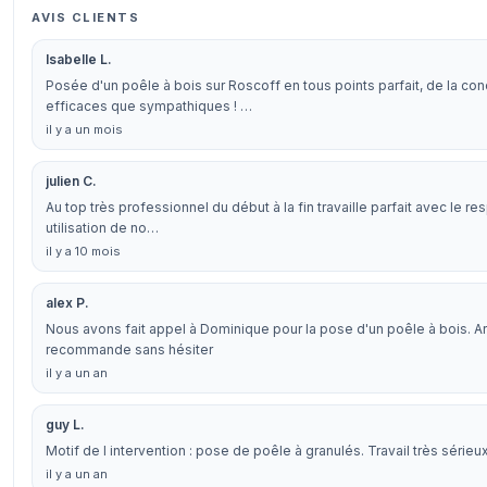
AVIS CLIENTS
Isabelle L.
Posée d'un poêle à bois sur Roscoff en tous points parfait, de la con
efficaces que sympathiques ! …
il y a un mois
julien C.
Au top très professionnel du début à la fin travaille parfait avec le r
utilisation de no…
il y a 10 mois
alex P.
Nous avons fait appel à Dominique pour la pose d'un poêle à bois. A
recommande sans hésiter
il y a un an
guy L.
Motif de l intervention : pose de poêle à granulés. Travail très série
il y a un an