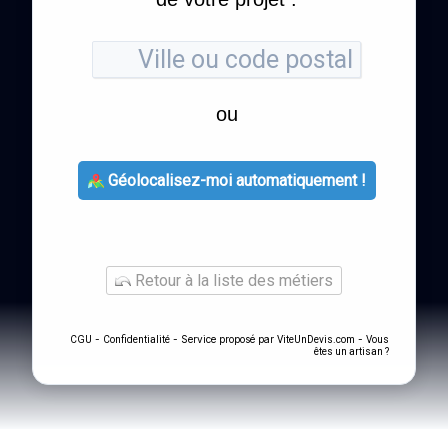
ou
Géolocalisez-moi automatiquement !
Retour à la liste des métiers
-
- Service proposé par
-
CGU
Confidentialité
ViteUnDevis.com
Vous
êtes un artisan ?