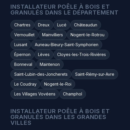
INSTALLATEUR POÊLE À BOIS ET
GRANULÉS DANS LE DÉPARTEMENT
Chartres
Dreux
Lucé
Châteaudun
Vernouillet
Mainvilliers
Nogent-le-Rotrou
Luisant
Auneau-Bleury-Saint-Symphorien
Épernon
Lèves
Cloyes-les-Trois-Rivières
Bonneval
Maintenon
Saint-Lubin-des-Joncherets
Saint-Rémy-sur-Avre
Le Coudray
Nogent-le-Roi
Les Villages Vovéens
Champhol
INSTALLATEUR POÊLE À BOIS ET
GRANULÉS DANS LES GRANDES
VILLES