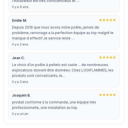
l'installateur est très consciencieux et …
il y a 6 ans
Emilie M.
Depuis 2019 que nous avons notre poêle, jamais de
problème, ramonage a la perfection équipe au top malgré le
manque d effectif ,le service reste …
il y a 2 ans
Jean C.
Le choix d’un poêle à pellets est vaste ... de nombreuses
explications doivent être données. Chez LOGIFLAMMES, les
produits sont convaincants, le…
il y a 3 ans
Joaquim B.
produit conforme à la commande, une équipe très
professionnelle, une installation au top.
il y a un an