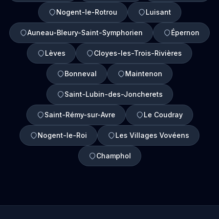
Nogent-le-Rotrou
Luisant
Auneau-Bleury-Saint-Symphorien
Épernon
Lèves
Cloyes-les-Trois-Rivières
Bonneval
Maintenon
Saint-Lubin-des-Joncherets
Saint-Rémy-sur-Avre
Le Coudray
Nogent-le-Roi
Les Villages Vovéens
Champhol