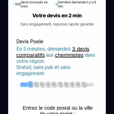
devis envoyés ce
Dernière demande il y a 9
✅
103
|
mois
min
Votre devis en 2 min
Sans engagement, reponse rapide garantie
Devis Poele
En 5 minutes, demandez
3 devis
comparatifs
aux
cheministes
dans
votre région.
Gratuit, sans pub et sans
engagement.
1
2
3
4
5
6
7
8
9
10
Entrez le code postal ou la ville
de votre projet :