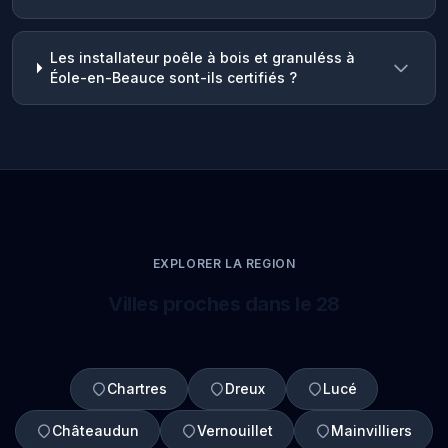
Les installateur poêle à bois et granuléss à
Éole-en-Beauce sont-ils certifiés ?
EXPLORER LA REGION
Villes proches dans le 28
Chartres
Dreux
Lucé
Châteaudun
Vernouillet
Mainvilliers