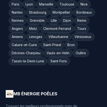
Paris
Lyon
Marseille
Toulouse
Nice
Nantes
Strasbourg
Montpellier
Bordeaux
Rennes
Grenoble
Lille
Dijon
Reims
Angers
Metz
Clermont-Ferrand
Tours
Amiens
Limoges
Villeurbanne
Vénissieux
Caluire-et-Cuire
Saint-Priest
Bron
Décines-Charpieu
Vaulx-en-Velin
Oullins
Tassin-la-Demi-Lune
Saint-Fons
MB ÉNERGIE POÊLES
Trouvez les meilleurs professionnels pres de