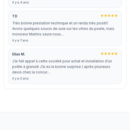
il y a 4 ans
TD
Très bonne prestation technique et un rendu très positif.
Avons quelques soucis de suie sur les vitres du poele, mais
monsieur Martins saura nous…
il y a 7 ans
Elias M.
J’ai fait appel à cette société pour achat et installation d’un
poêle à granulé J’ai eu la bonne surprise ( après plusieurs
devis chez la concur…
il y a 2 ans