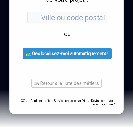
ou
Géolocalisez-moi automatiquement !
Retour à la liste des métiers
-
- Service proposé par
-
CGU
Confidentialité
ViteUnDevis.com
Vous
êtes un artisan ?