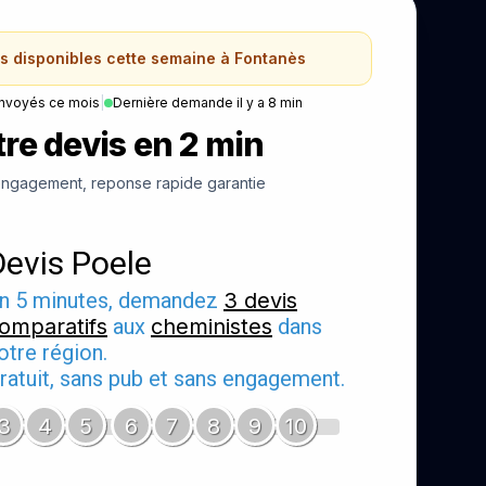
ns disponibles cette semaine à Fontanès
nvoyés ce mois
|
Dernière demande il y a 8 min
re devis en 2 min
ngagement, reponse rapide garantie
Devis Poele
n 5 minutes, demandez
3 devis
omparatifs
aux
cheministes
dans
otre région.
ratuit, sans pub et sans engagement.
3
4
5
6
7
8
9
10