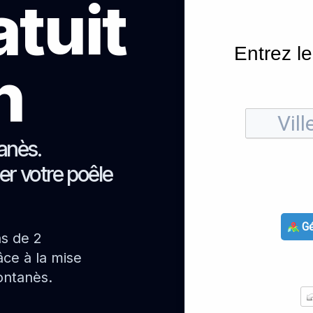
atuit
Entrez le
h
anès.
er votre poêle
Gé
ns de 2
ce à la mise
ontanès.