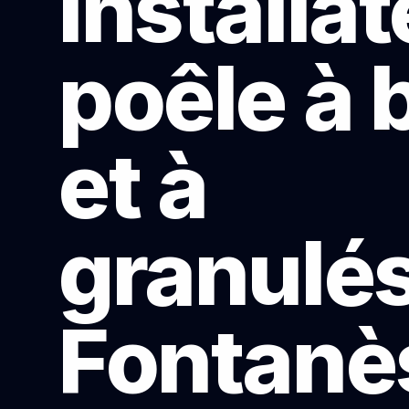
Installa
poêle à 
et à
granulés
Fontanè