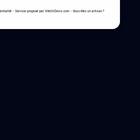
- Service proposé par
-
entialité
ViteUnDevis.com
Vous êtes un artisan ?