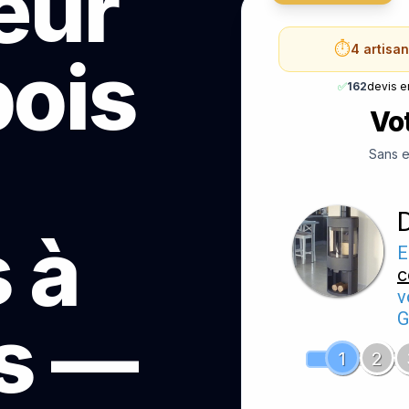
teur
⏱️
4 artisa
bois
✅
162
devis e
Vot
Sans e
 à
E
c
v
G
s —
1
2