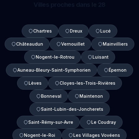
Villes proches dans le 28
Chartres
Dreux
Lucé
Châteaudun
Vernouillet
Mainvilliers
Nogent-le-Rotrou
Luisant
Auneau-Bleury-Saint-Symphorien
Épernon
Lèves
Cloyes-les-Trois-Rivières
Bonneval
Maintenon
Saint-Lubin-des-Joncherets
Saint-Rémy-sur-Avre
Le Coudray
Nogent-le-Roi
Les Villages Vovéens