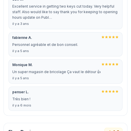
Excellent service in getting two keys cut today. Very helpful
staff. Also would like to say thank you for keeping to opening
hours update on Publ…
il y a 3 ans
fabienne A.
Personnel agréable et de bon conseil.
il y a 5 ans
Monique M.
Un super magasin de bricolage Ça vaut le détour 👍
il y a 5 ans
penser L.
Très bien !
il y a 6 mois