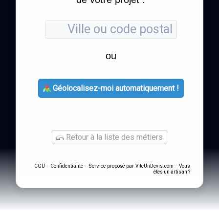
ou
Géolocalisez-moi automatiquement !
Retour à la liste des métiers
-
- Service proposé par
-
CGU
Confidentialité
ViteUnDevis.com
Vous
êtes un artisan ?