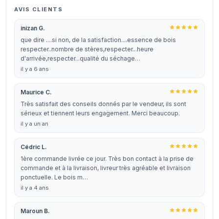
AVIS CLIENTS
inizan G.
que dire ....si non, de la satisfaction....essence de bois
respecter..nombre de stères,respecter...heure
d'arrivée,respecter...qualité du séchage…
il y a 6 ans
Maurice C.
Très satisfait des conseils donnés par le vendeur, ils sont
sérieux et tiennent leurs engagement. Merci beaucoup.
il y a un an
Cédric L.
1ère commande livrée ce jour. Très bon contact à la prise de
commande et à la livraison, livreur très agréable et livraison
ponctuelle. Le bois m…
il y a 4 ans
Maroun B.