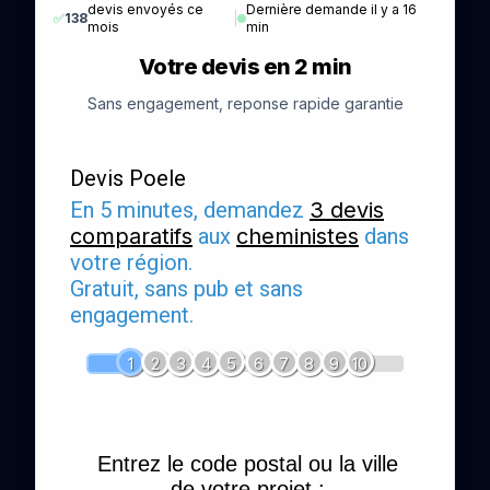
devis envoyés ce
Dernière demande il y a 16
✅
138
|
mois
min
Votre devis en 2 min
Sans engagement, reponse rapide garantie
Devis Poele
En 5 minutes, demandez
3 devis
comparatifs
aux
cheministes
dans
votre région.
Gratuit, sans pub et sans
engagement.
1
2
3
4
5
6
7
8
9
10
Entrez le code postal ou la ville
de votre projet :