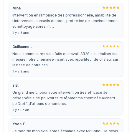
Mina
Intervention en ramonage très professionnelle, amabilité de
l.intervenant, conseils de pros, protection de l,environnement
et nettoyage après int…
il y a 3 ans
Guillaume L.
Nous sommes très satisfaits du travail. SR28 a su réaliser sur
mesure notre cheminée insert avec répartiteur de chaleur sur
la base de notre cahi…
il y a 2 ans
s B.
Un grand merci pour votre intervention très efficace Je
désespérais de pouvoir faire réparer ma cheminée Richard
Le Droff; d'ailleurs de nombreu…
il y a un an
Yves T.
Je modifie mon avis: après échange avec Mr Sohou, le devis