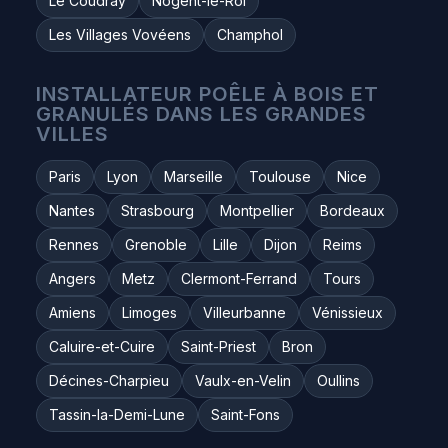
Le Coudray
Nogent-le-Roi
Les Villages Vovéens
Champhol
INSTALLATEUR POÊLE À BOIS ET
GRANULÉS DANS LES GRANDES
VILLES
Paris
Lyon
Marseille
Toulouse
Nice
Nantes
Strasbourg
Montpellier
Bordeaux
Rennes
Grenoble
Lille
Dijon
Reims
Angers
Metz
Clermont-Ferrand
Tours
Amiens
Limoges
Villeurbanne
Vénissieux
Caluire-et-Cuire
Saint-Priest
Bron
Décines-Charpieu
Vaulx-en-Velin
Oullins
Tassin-la-Demi-Lune
Saint-Fons