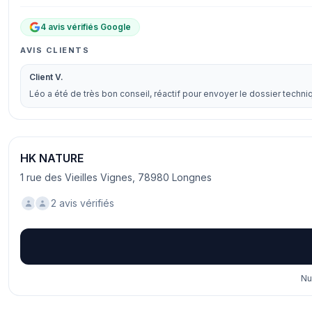
4 avis vérifiés Google
AVIS CLIENTS
Client V.
Léo a été de très bon conseil, réactif pour envoyer le dossier techni
HK NATURE
1 rue des Vieilles Vignes, 78980 Longnes
2 avis vérifiés
Nu