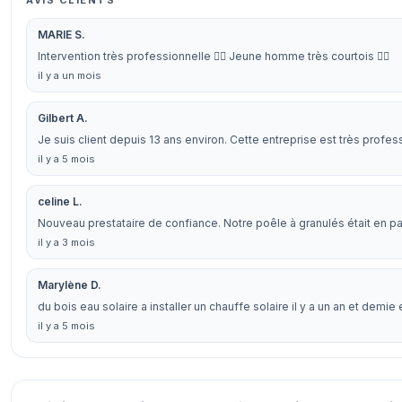
AVIS CLIENTS
MARIE S.
Intervention très professionnelle 👍🏻 Jeune homme très courtois 👍🏻
il y a un mois
Gilbert A.
Je suis client depuis 13 ans environ. Cette entreprise est très prof
il y a 5 mois
celine L.
Nouveau prestataire de confiance. Notre poêle à granulés était en pan
il y a 3 mois
Marylène D.
du bois eau solaire a installer un chauffe solaire il y a un an et demi
il y a 5 mois