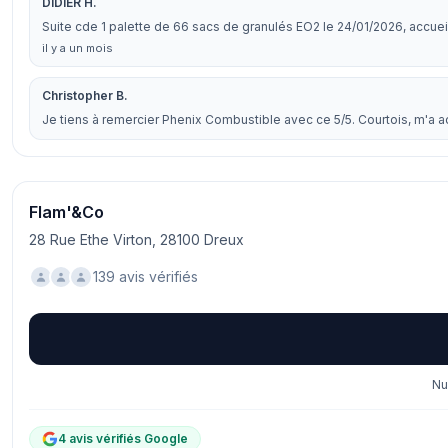
DIDIER H.
Suite cde 1 palette de 66 sacs de granulés EO2 le 24/01/2026, accueil
il y a un mois
Christopher B.
Je tiens à remercier Phenix Combustible avec ce 5/5. Courtois, m'a ac
Flam'&Co
28 Rue Ethe Virton, 28100 Dreux
139 avis vérifiés
Nu
4 avis vérifiés Google