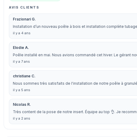
AVIS CLIENTS
Frazionari G.
Installation d’un nouveau poêle à bois et installation complète tubage
il y a 4 ans
Elodie A.
Poêle installé en mai. Nous avions commandé cet hiver. Le gérant nous
il y a 7 ans
christiane C.
Nous sommes très satisfaits de l'installation de notre poêle à granul
il y a 5 ans
Nicolas R.
Très content de la pose de notre insert. Équipe au top 👌. Je recom
il y a 2 ans