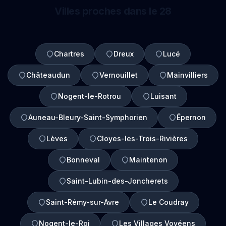
Villes proches dans le 28
Chartres
Dreux
Lucé
Châteaudun
Vernouillet
Mainvilliers
Nogent-le-Rotrou
Luisant
Auneau-Bleury-Saint-Symphorien
Épernon
Lèves
Cloyes-les-Trois-Rivières
Bonneval
Maintenon
Saint-Lubin-des-Joncherets
Saint-Rémy-sur-Avre
Le Coudray
Nogent-le-Roi
Les Villages Vovéens