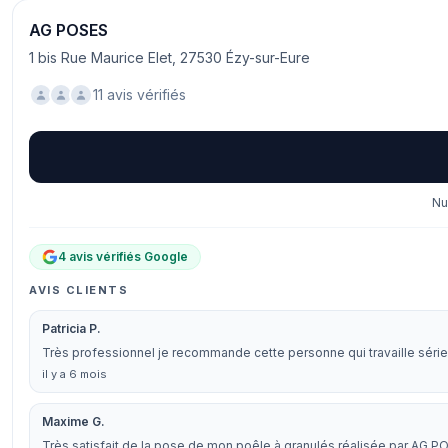
AG POSES
1 bis Rue Maurice Elet, 27530 Ézy-sur-Eure
11 avis vérifiés
Nu
4 avis vérifiés Google
AVIS CLIENTS
Patricia P.
Très professionnel je recommande cette personne qui travaille séri
il y a 6 mois
Maxime G.
Très satisfait de la pose de mon poêle à granulés réalisée par AG POS