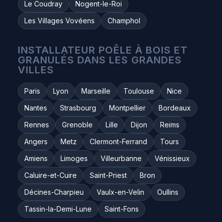
Le Coudray
Nogent-le-Roi
Les Villages Vovéens
Champhol
INSTALLATEUR POÊLE À BOIS ET
GRANULÉS DANS LES GRANDES
VILLES
Paris
Lyon
Marseille
Toulouse
Nice
Nantes
Strasbourg
Montpellier
Bordeaux
Rennes
Grenoble
Lille
Dijon
Reims
Angers
Metz
Clermont-Ferrand
Tours
Amiens
Limoges
Villeurbanne
Vénissieux
Caluire-et-Cuire
Saint-Priest
Bron
Décines-Charpieu
Vaulx-en-Velin
Oullins
Tassin-la-Demi-Lune
Saint-Fons