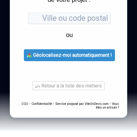
ou
Géolocalisez-moi automatiquement !
Retour à la liste des métiers
-
- Service proposé par
-
CGU
Confidentialité
ViteUnDevis.com
Vous
êtes un artisan ?