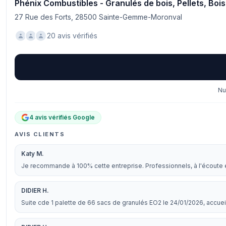
Phénix Combustibles - Granulés de bois, Pellets, B
27 Rue des Forts, 28500 Sainte-Gemme-Moronval
20 avis vérifiés
Nu
4 avis vérifiés Google
AVIS CLIENTS
Katy M.
Je recommande à 100% cette entreprise. Professionnels, à l'écoute et
DIDIER H.
Suite cde 1 palette de 66 sacs de granulés EO2 le 24/01/2026, accueil