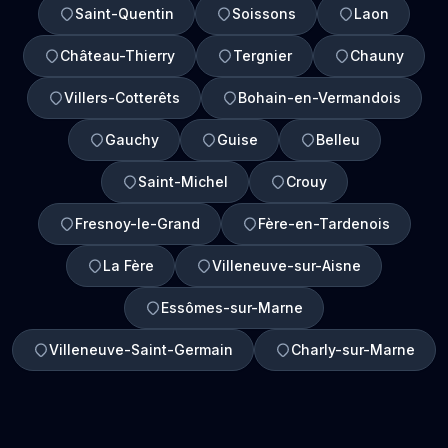
Saint-Quentin
Soissons
Laon
Château-Thierry
Tergnier
Chauny
Villers-Cotterêts
Bohain-en-Vermandois
Gauchy
Guise
Belleu
Saint-Michel
Crouy
Fresnoy-le-Grand
Fère-en-Tardenois
La Fère
Villeneuve-sur-Aisne
Essômes-sur-Marne
Villeneuve-Saint-Germain
Charly-sur-Marne