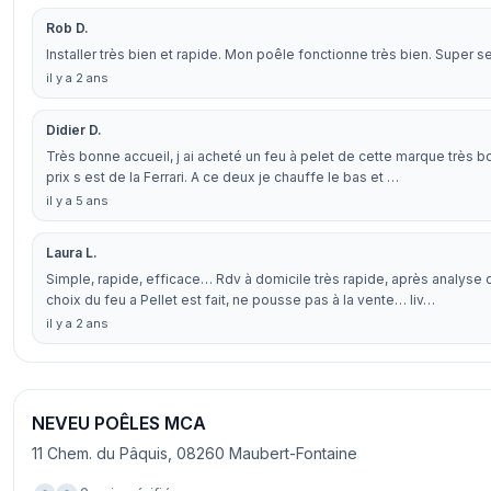
Rob D.
Installer très bien et rapide. Mon poêle fonctionne très bien. Super se
il y a 2 ans
Didier D.
Très bonne accueil, j ai acheté un feu à pelet de cette marque très bo
prix s est de la Ferrari. A ce deux je chauffe le bas et …
il y a 5 ans
Laura L.
Simple, rapide, efficace… Rdv à domicile très rapide, après analyse d
choix du feu a Pellet est fait, ne pousse pas à la vente… liv…
il y a 2 ans
NEVEU POÊLES MCA
11 Chem. du Pâquis, 08260 Maubert-Fontaine