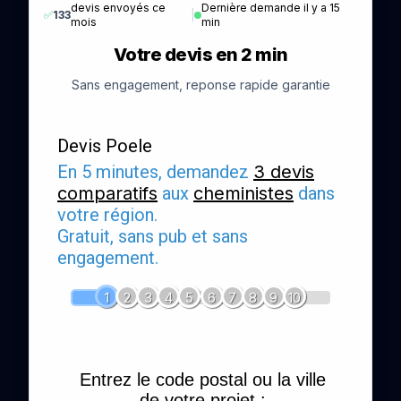
devis envoyés ce
Dernière demande il y a 15
✅
133
|
mois
min
Votre devis en 2 min
Sans engagement, reponse rapide garantie
Devis Poele
En 5 minutes, demandez
3 devis
comparatifs
aux
cheministes
dans
votre région.
Gratuit, sans pub et sans
engagement.
1
2
3
4
5
6
7
8
9
10
Entrez le code postal ou la ville
de votre projet :