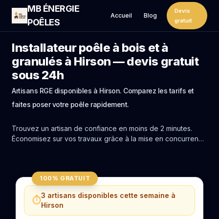
MB ÉNERGIE
Devis
Accueil
Blog
POÊLES
gratuit
Installateur poêle à bois et à
granulés à Hirson — devis gratuit
sous 24h
Artisans RGE disponibles à Hirson. Comparez les tarifs et
faites poser votre poêle rapidement.
Trouvez un artisan de confiance en moins de 2 minutes.
Économisez sur vos travaux grâce à la mise en concurrence
réelle des experts de Hirson.
100% GRATUIT
3 artisans disponibles cette semaine à
⏱️
Hirson