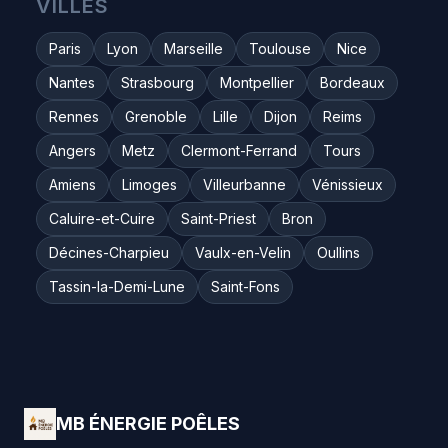
VILLES
Paris
Lyon
Marseille
Toulouse
Nice
Nantes
Strasbourg
Montpellier
Bordeaux
Rennes
Grenoble
Lille
Dijon
Reims
Angers
Metz
Clermont-Ferrand
Tours
Amiens
Limoges
Villeurbanne
Vénissieux
Caluire-et-Cuire
Saint-Priest
Bron
Décines-Charpieu
Vaulx-en-Velin
Oullins
Tassin-la-Demi-Lune
Saint-Fons
MB ÉNERGIE POÊLES