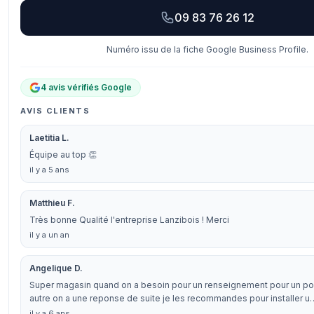
09 83 76 26 12
Numéro issu de la fiche Google Business Profile.
4 avis vérifiés Google
AVIS CLIENTS
Laetitia L.
Équipe au top 👏
il y a 5 ans
Matthieu F.
Très bonne Qualité l'entreprise Lanzibois ! Merci
il y a un an
Angelique D.
Super magasin quand on a besoin pour un renseignement pour un poê
autre on a une reponse de suite je les recommandes pour installer u
il y a 6 ans