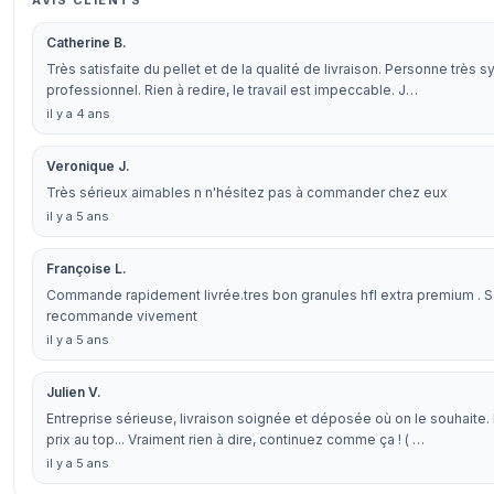
AVIS CLIENTS
Catherine B.
Très satisfaite du pellet et de la qualité de livraison. Personne très 
professionnel. Rien à redire, le travail est impeccable. J…
il y a 4 ans
Veronique J.
Très sérieux aimables n n'hésitez pas à commander chez eux
il y a 5 ans
Françoise L.
Commande rapidement livrée.tres bon granules hfl extra premium . Sa
recommande vivement
il y a 5 ans
Julien V.
Entreprise sérieuse, livraison soignée et déposée où on le souhaite.
prix au top... Vraiment rien à dire, continuez comme ça ! ( …
il y a 5 ans