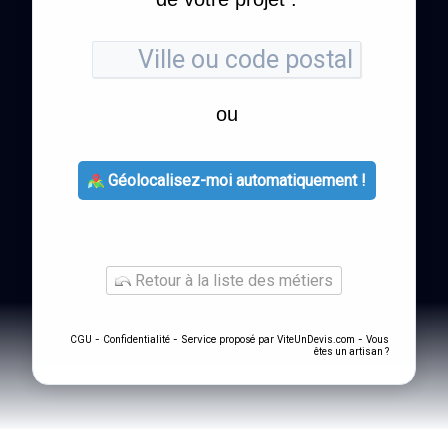
ou
Géolocalisez-moi automatiquement !
Retour à la liste des métiers
-
- Service proposé par
-
CGU
Confidentialité
ViteUnDevis.com
Vous
êtes un artisan ?