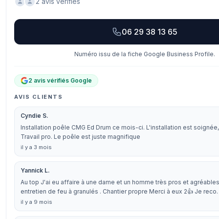
2 avis vérifiés
06 29 38 13 65
Numéro issu de la fiche Google Business Profile.
2 avis vérifiés Google
AVIS CLIENTS
Cyndie S.
Installation poêle CMG Ed Drum ce mois-ci. L'installation est soignée, 
Travail pro. Le poêle est juste magnifique
il y a 3 mois
Yannick L.
Au top J'ai eu affaire à une dame et un homme très pros et agréable
entretien de feu à granulés . Chantier propre Merci à eux 2👍 Je rec
il y a 9 mois