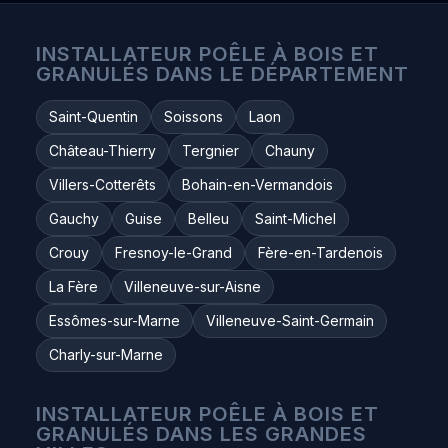
INSTALLATEUR POÊLE À BOIS ET
GRANULÉS DANS LE DÉPARTEMENT
Saint-Quentin
Soissons
Laon
Château-Thierry
Tergnier
Chauny
Villers-Cotterêts
Bohain-en-Vermandois
Gauchy
Guise
Belleu
Saint-Michel
Crouy
Fresnoy-le-Grand
Fère-en-Tardenois
La Fère
Villeneuve-sur-Aisne
Essômes-sur-Marne
Villeneuve-Saint-Germain
Charly-sur-Marne
INSTALLATEUR POÊLE À BOIS ET
GRANULÉS DANS LES GRANDES