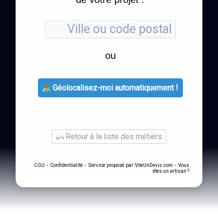
ou
Géolocalisez-moi automatiquement !
Retour à la liste des métiers
-
- Service proposé par
-
CGU
Confidentialité
ViteUnDevis.com
Vous
êtes un artisan ?