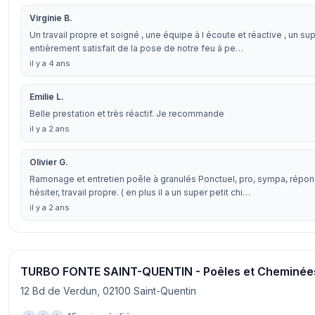
Virginie B.
Un travail propre et soigné , une équipe à l écoute et réactive , un s
entièrement satisfait de la pose de notre feu à pe…
il y a 4 ans
Emilie L.
Belle prestation et très réactif. Je recommande
il y a 2 ans
Olivier G.
Ramonage et entretien poêle à granulés Ponctuel, pro, sympa, répo
hésiter, travail propre. ( en plus il a un super petit chi…
il y a 2 ans
TURBO FONTE SAINT-QUENTIN - Poêles et Cheminée
12 Bd de Verdun, 02100 Saint-Quentin