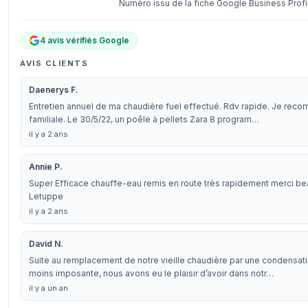
Numéro issu de la fiche Google Business Profi
4 avis vérifiés Google
AVIS CLIENTS
Daenerys F.
Entretien annuel de ma chaudière fuel effectué. Rdv rapide. Je rec
familiale. Le 30/5/22, un poêle à pellets Zara 8 program…
il y a 2 ans
Annie P.
Super Efficace chauffe-eau remis en route très rapidement merci be
Letuppe
il y a 2 ans
David N.
Suite au remplacement de notre vieille chaudière par une condensa
moins imposante, nous avons eu le plaisir d’avoir dans notr…
il y a un an