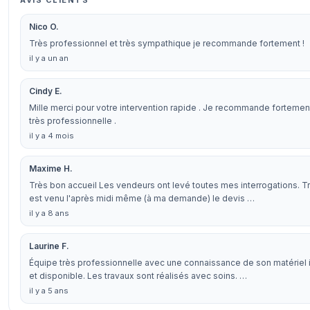
AVIS CLIENTS
Nico O.
Très professionnel et très sympathique je recommande fortement !
il y a un an
Cindy E.
Mille merci pour votre intervention rapide . Je recommande fortement
très professionnelle .
il y a 4 mois
Maxime H.
Très bon accueil Les vendeurs ont levé toutes mes interrogations. Trè
est venu l'après midi même (à ma demande) le devis …
il y a 8 ans
Laurine F.
Équipe très professionnelle avec une connaissance de son matériel i
et disponible. Les travaux sont réalisés avec soins. …
il y a 5 ans