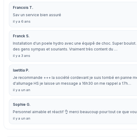
Francois T.
Sav un service bien assuré
il y a 6 ans
Franck S.
Installation d'un poele hydro avec une équipê de choc. Super boulot.
des gens sympas et souriants. Vraiment très content du …
il y a 3 ans
laetitia P.
Je recommande +++ la société cordevant je suis tombé en panne me
d'allumage HS je laisse un message a 16h30 on me rappel a 17h…
il y a un an
Sophie G.
Personnel aimable et réactif 👌 merci beaucoup pour tout ce que vous
il y a un an