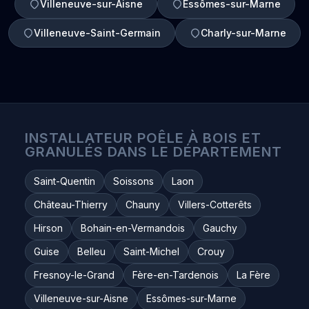
Villeneuve-sur-Aisne
Essômes-sur-Marne
Villeneuve-Saint-Germain
Charly-sur-Marne
INSTALLATEUR POÊLE À BOIS ET
GRANULÉS DANS LE DÉPARTEMENT
Saint-Quentin
Soissons
Laon
Château-Thierry
Chauny
Villers-Cotterêts
Hirson
Bohain-en-Vermandois
Gauchy
Guise
Belleu
Saint-Michel
Crouy
Fresnoy-le-Grand
Fère-en-Tardenois
La Fère
Villeneuve-sur-Aisne
Essômes-sur-Marne