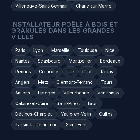
Villeneuve-Saint-Germain
Charly-sur-Marne
INSTALLATEUR POÊLE À BOIS ET
GRANULÉS DANS LES GRANDES
VILLES
Paris
Lyon
Marseille
Toulouse
Nice
Nantes
Strasbourg
Montpellier
Bordeaux
Rennes
Grenoble
Lille
Dijon
Reims
Angers
Metz
Clermont-Ferrand
Tours
Amiens
Limoges
Villeurbanne
Vénissieux
Caluire-et-Cuire
Saint-Priest
Bron
Décines-Charpieu
Vaulx-en-Velin
Oullins
Tassin-la-Demi-Lune
Saint-Fons