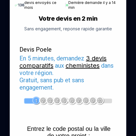
devis envoyés ce
Dernière demande il y a 14
✅
136
|
mois
min
Votre devis en 2 min
Sans engagement, reponse rapide garantie
Devis Poele
En 5 minutes, demandez
3 devis
comparatifs
aux
cheministes
dans
votre région.
Gratuit, sans pub et sans
engagement.
1
2
3
4
5
6
7
8
9
10
Entrez le code postal ou la ville
de votre projet :