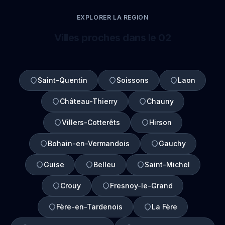
EXPLORER LA REGION
Villes proches dans le 02
Saint-Quentin
Soissons
Laon
Château-Thierry
Chauny
Villers-Cotterêts
Hirson
Bohain-en-Vermandois
Gauchy
Guise
Belleu
Saint-Michel
Crouy
Fresnoy-le-Grand
Fère-en-Tardenois
La Fère