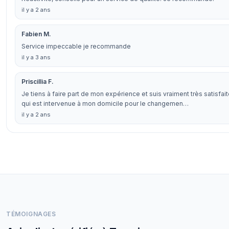
il y a 2 ans
Fabien M.
Service impeccable je recommande
il y a 3 ans
Priscillia F.
Je tiens à faire part de mon expérience et suis vraiment très satisfa
qui est intervenue à mon domicile pour le changemen…
il y a 2 ans
TÉMOIGNAGES