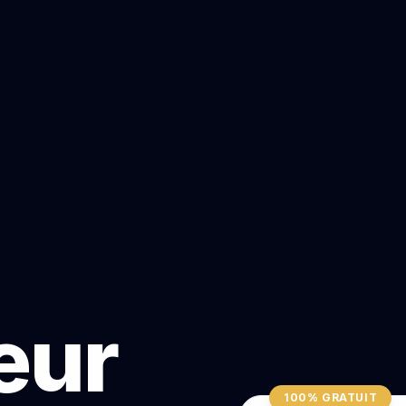
teur
100% GRATUIT