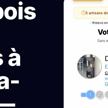
bois
⏱️
5 artisans di
✅
91
devis e
Vot
Sans e
 à
E
a-
c
v
G
 —
1
2