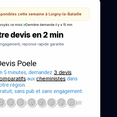
sponibles cette semaine à Loigny-la-Bataille
nvoyés ce mois
|
Dernière demande il y a 15 min
re devis en 2 min
ngagement, reponse rapide garantie
Devis Poele
n 5 minutes, demandez
3 devis
omparatifs
aux
cheministes
dans
otre région.
ratuit, sans pub et sans engagement.
3
4
5
6
7
8
9
10