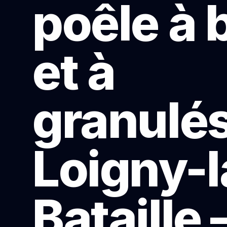
poêle à 
et à
granulés
Loigny-l
Bataille