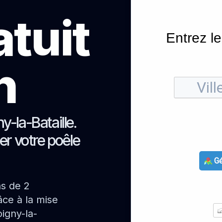
atuit
Entrez le
h
y-la-Bataille.
er votre poêle
Gé
ns de 2
ce à la mise
igny-la-