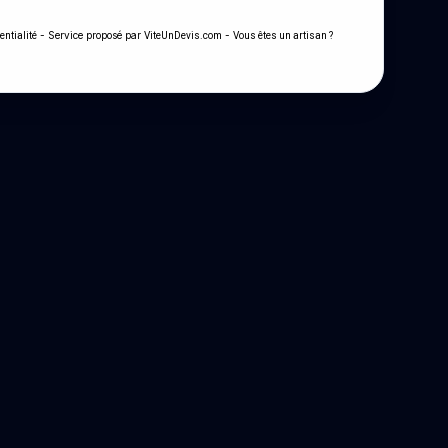
- Service proposé par
-
entialité
ViteUnDevis.com
Vous êtes un artisan ?