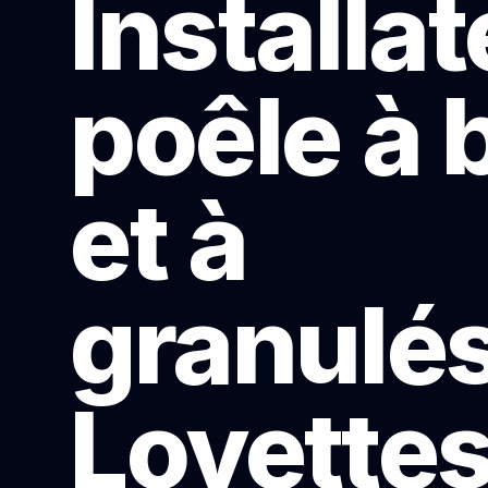
Installa
poêle à 
et à
granulés
Loyette