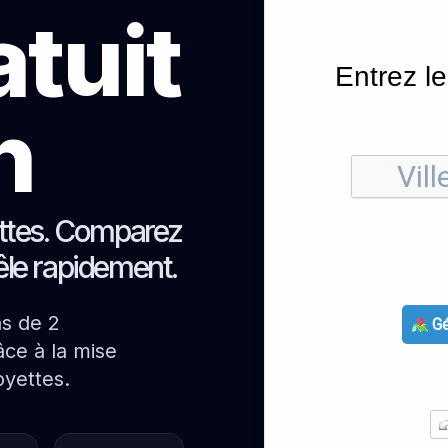
atuit
Entrez le
h
ettes. Comparez
oêle rapidement.
ns de 2
Gé
ce à la mise
oyettes.