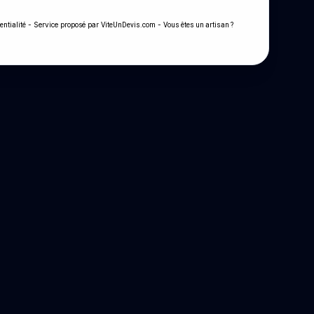
- Service proposé par
-
entialité
ViteUnDevis.com
Vous êtes un artisan ?