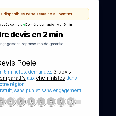
ns disponibles cette semaine à Loyettes
nvoyés ce mois
|
Dernière demande il y a 16 min
re devis en 2 min
ngagement, reponse rapide garantie
Devis Poele
n 5 minutes, demandez
3 devis
omparatifs
aux
cheministes
dans
otre région.
ratuit, sans pub et sans engagement.
3
4
5
6
7
8
9
10