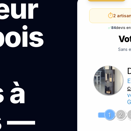
teur
⏱️
2 artisa
bois
✅
84
devis e
Vot
Sans e
 à
E
c
v
G
s —
1
2