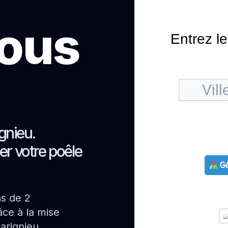
sous
Entrez le
gnieu.
er votre poêle
Gé
ns de 2
ce à la mise
arignieu.