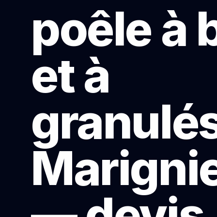
poêle à 
et à
granulés
Marigni
— devis