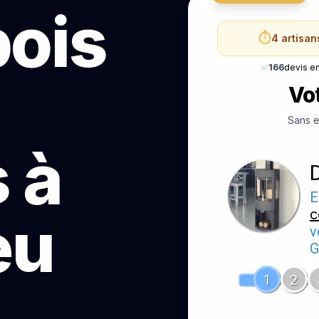
bois
⏱️
4 artisan
✅
166
devis e
Vot
Sans e
 à
E
c
eu
v
G
1
2