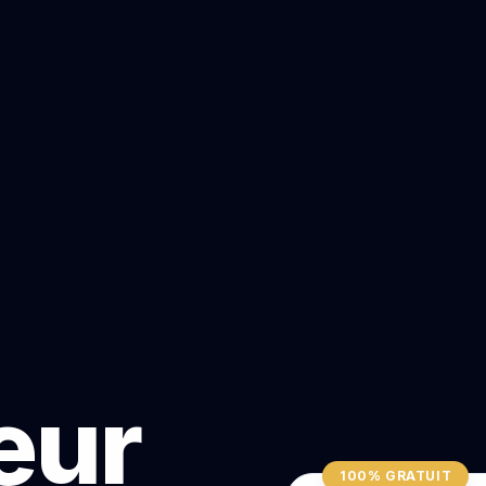
teur
100% GRATUIT