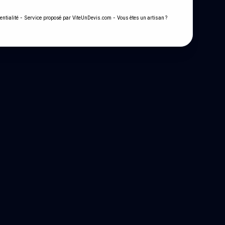
- Service proposé par
-
entialité
ViteUnDevis.com
Vous êtes un artisan ?