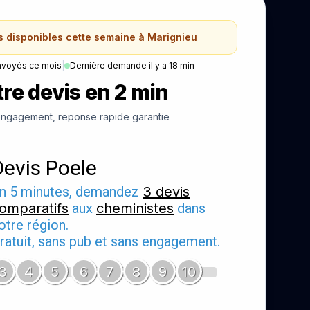
s disponibles cette semaine à Marignieu
nvoyés ce mois
|
Dernière demande il y a 18 min
re devis en 2 min
ngagement, reponse rapide garantie
Devis Poele
n 5 minutes, demandez
3 devis
omparatifs
aux
cheministes
dans
otre région.
ratuit, sans pub et sans engagement.
3
4
5
6
7
8
9
10