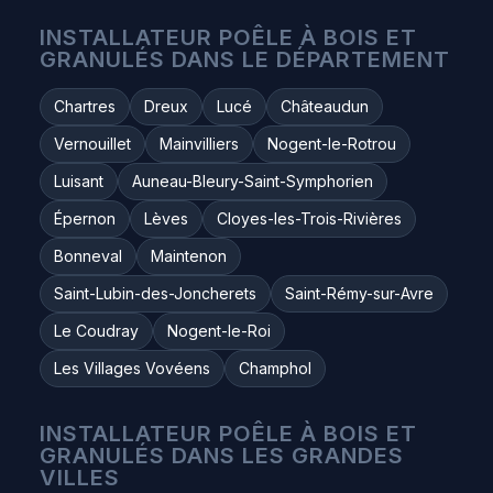
INSTALLATEUR POÊLE À BOIS ET
GRANULÉS DANS LE DÉPARTEMENT
Chartres
Dreux
Lucé
Châteaudun
Vernouillet
Mainvilliers
Nogent-le-Rotrou
Luisant
Auneau-Bleury-Saint-Symphorien
Épernon
Lèves
Cloyes-les-Trois-Rivières
Bonneval
Maintenon
Saint-Lubin-des-Joncherets
Saint-Rémy-sur-Avre
Le Coudray
Nogent-le-Roi
Les Villages Vovéens
Champhol
INSTALLATEUR POÊLE À BOIS ET
GRANULÉS DANS LES GRANDES
VILLES