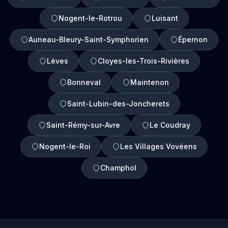
Nogent-le-Rotrou
Luisant
Auneau-Bleury-Saint-Symphorien
Épernon
Lèves
Cloyes-les-Trois-Rivières
Bonneval
Maintenon
Saint-Lubin-des-Joncherets
Saint-Rémy-sur-Avre
Le Coudray
Nogent-le-Roi
Les Villages Vovéens
Champhol