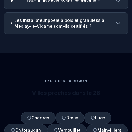
Faut-il un devis avant les travaux ?
Les installateur poêle à bois et granuléss à
Meslay-le-Vidame sont-ils certifiés ?
EXPLORER LA REGION
Villes proches dans le 28
Chartres
Dreux
Lucé
Châteaudun
Vernouillet
Mainvilliers