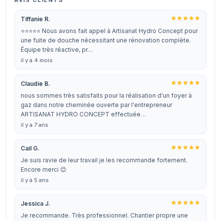
AVIS CLIENTS
Tiffanie R.
⭐️⭐️⭐️⭐️⭐️ Nous avons fait appel à Artisanat Hydro Concept pour
une fuite de douche nécessitant une rénovation complète.
Équipe très réactive, pr…
il y a 4 mois
Claudie B.
nous sommes très satisfaits pour la réalisation d'un foyer à
gaz dans notre cheminée ouverte par l'entrepreneur
ARTISANAT HYDRO CONCEPT effectuée…
il y a 7 ans
Cail G.
Je suis ravie de leur travail je les recommande fortement.
Encore merci 😊
il y a 5 ans
Jessica J.
Je recommande. Très professionnel. Chantier propre une