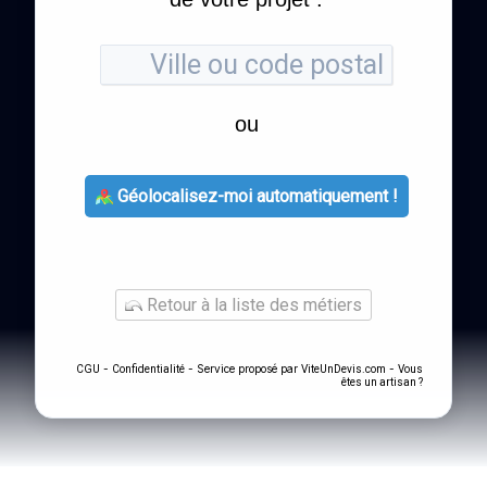
ou
Géolocalisez-moi automatiquement !
Retour à la liste des métiers
-
- Service proposé par
-
CGU
Confidentialité
ViteUnDevis.com
Vous
êtes un artisan ?