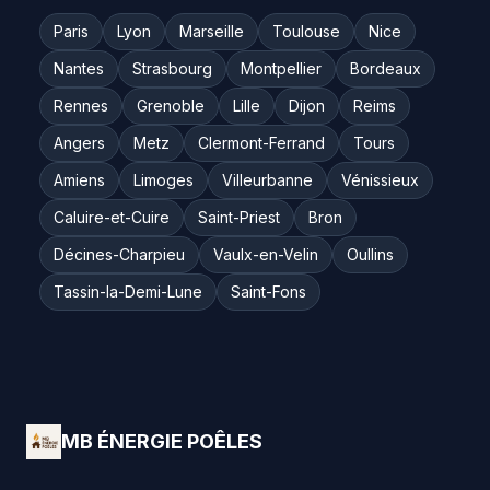
Paris
Lyon
Marseille
Toulouse
Nice
Nantes
Strasbourg
Montpellier
Bordeaux
Rennes
Grenoble
Lille
Dijon
Reims
Angers
Metz
Clermont-Ferrand
Tours
Amiens
Limoges
Villeurbanne
Vénissieux
Caluire-et-Cuire
Saint-Priest
Bron
Décines-Charpieu
Vaulx-en-Velin
Oullins
Tassin-la-Demi-Lune
Saint-Fons
MB ÉNERGIE POÊLES