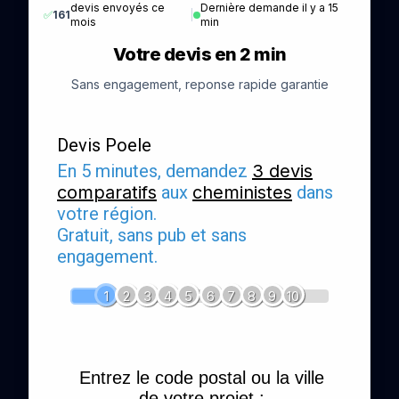
devis envoyés ce
Dernière demande il y a 15
✅
161
|
mois
min
Votre devis en 2 min
Sans engagement, reponse rapide garantie
Devis Poele
En 5 minutes, demandez
3 devis
comparatifs
aux
cheministes
dans
votre région.
Gratuit, sans pub et sans
engagement.
1
2
3
4
5
6
7
8
9
10
Entrez le code postal ou la ville
de votre projet :