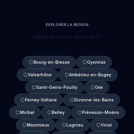
EXPLORER LA REGION
Villes proches dans le 01
Bourg-en-Bresse
Oyonnax
Valserhône
Ambérieu-en-Bugey
Saint-Genis-Pouilly
Gex
Ferney-Voltaire
Divonne-les-Bains
Miribel
Belley
Prévessin-Moëns
Meximieux
Lagnieu
Viriat