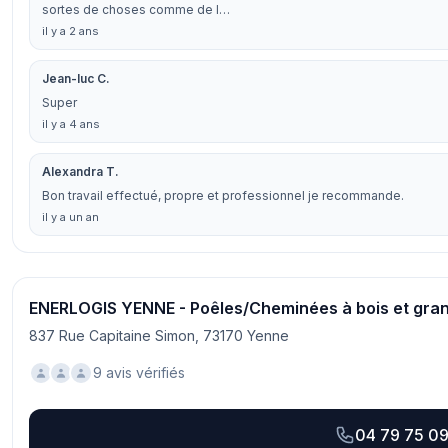
sortes de choses comme de l…
il y a 2 ans
Jean-luc C.
Super
il y a 4 ans
Alexandra T.
Bon travail effectué, propre et professionnel je recommande.
il y a un an
ENERLOGIS YENNE - Poêles/Cheminées à bois et gran
837 Rue Capitaine Simon, 73170 Yenne
9 avis vérifiés
04 79 75 09