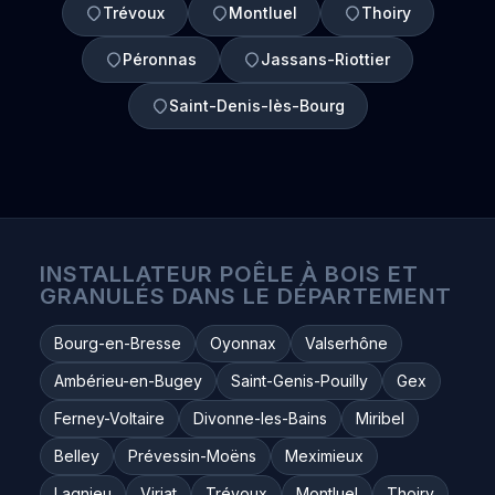
Trévoux
Montluel
Thoiry
Péronnas
Jassans-Riottier
Saint-Denis-lès-Bourg
INSTALLATEUR POÊLE À BOIS ET
GRANULÉS DANS LE DÉPARTEMENT
Bourg-en-Bresse
Oyonnax
Valserhône
Ambérieu-en-Bugey
Saint-Genis-Pouilly
Gex
Ferney-Voltaire
Divonne-les-Bains
Miribel
Belley
Prévessin-Moëns
Meximieux
Lagnieu
Viriat
Trévoux
Montluel
Thoiry