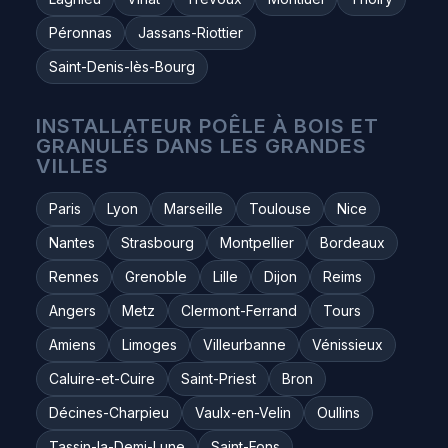
Péronnas
Jassans-Riottier
Saint-Denis-lès-Bourg
INSTALLATEUR POÊLE À BOIS ET
GRANULÉS DANS LES GRANDES
VILLES
Paris
Lyon
Marseille
Toulouse
Nice
Nantes
Strasbourg
Montpellier
Bordeaux
Rennes
Grenoble
Lille
Dijon
Reims
Angers
Metz
Clermont-Ferrand
Tours
Amiens
Limoges
Villeurbanne
Vénissieux
Caluire-et-Cuire
Saint-Priest
Bron
Décines-Charpieu
Vaulx-en-Velin
Oullins
Tassin-la-Demi-Lune
Saint-Fons