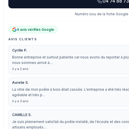
04 74 88 73
Numéro issu de la fiche Google 
4 avis vérifiés Google
AVIS CLIENTS
Cyrille P.
Bonne entreprise et surtout patiente car nous avons du reporter à plusi
nous sommes arrivé à…
il y a 2 ans
Aurelie S.
La vitre de mon poêle à bois était cassée. L'entreprise a été très réac
agréable et très p…
il y a 3 ans
CAMILLE S.
Je suis pleinement satisfait du poêle installé, de l'écoute et des cons
artisans employés…