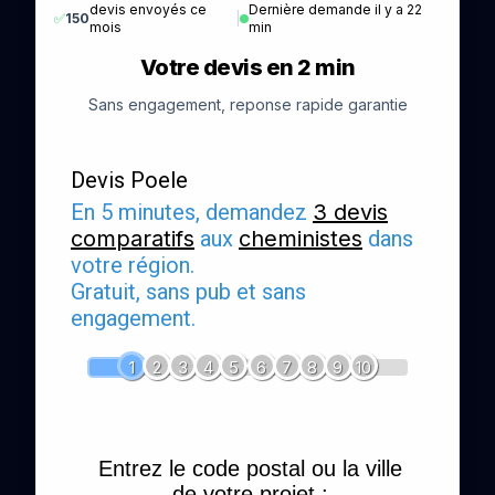
devis envoyés ce
Dernière demande il y a 22
✅
150
|
mois
min
Votre devis en 2 min
Sans engagement, reponse rapide garantie
Devis Poele
En 5 minutes, demandez
3 devis
comparatifs
aux
cheministes
dans
votre région.
Gratuit, sans pub et sans
engagement.
1
2
3
4
5
6
7
8
9
10
Entrez le code postal ou la ville
de votre projet :