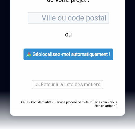
ou
Géolocalisez-moi automatiquement !
Retour à la liste des métiers
-
- Service proposé par
-
CGU
Confidentialité
ViteUnDevis.com
Vous
êtes un artisan ?