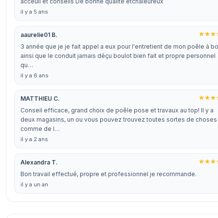
acceuil et conseils De bonne qualite etchaleureux
il y a 5 ans
aaurelie01 B.
3 année que je je fait appel a eux pour l'entretient de mon poêle à bo
ainsi que le conduit jamais déçu boulot bien fait et propre personnel
qu…
il y a 6 ans
MATTHIEU C.
Conseil efficace, grand choix de poêle pose et travaux au top! Il y a
deux magasins, un ou vous pouvez trouvez toutes sortes de choses
comme de l…
il y a 2 ans
Alexandra T.
Bon travail effectué, propre et professionnel je recommande.
il y a un an