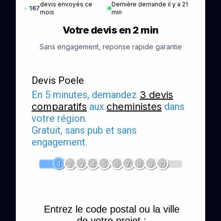
devis envoyés ce
Dernière demande il y a 21
✅
167
|
mois
min
Votre devis en 2 min
Sans engagement, reponse rapide garantie
Devis Poele
En 5 minutes, demandez
3 devis
comparatifs
aux
cheministes
dans
votre région.
Gratuit, sans pub et sans
engagement.
1
2
3
4
5
6
7
8
9
10
Entrez le code postal ou la ville
de votre projet :