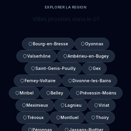
EXPLORER LA REGION
Villes proches dans le 01
Bourg-en-Bresse
Oyonnax
Valserhône
Ambérieu-en-Bugey
Saint-Genis-Pouilly
Gex
Ferney-Voltaire
Divonne-les-Bains
Miribel
Belley
Prévessin-Moëns
Meximieux
Lagnieu
Viriat
Trévoux
Montluel
Thoiry
Péronnas
Jassans-Riottier