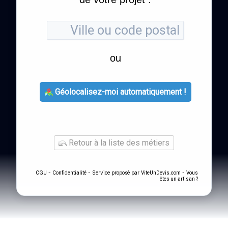
ou
Géolocalisez-moi automatiquement !
Retour à la liste des métiers
-
- Service proposé par
-
CGU
Confidentialité
ViteUnDevis.com
Vous
êtes un artisan ?