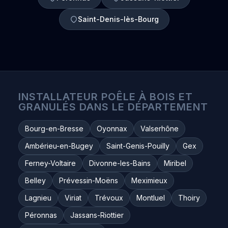
Saint-Denis-lès-Bourg
INSTALLATEUR POÊLE À BOIS ET
GRANULÉS DANS LE DÉPARTEMENT
Bourg-en-Bresse
Oyonnax
Valserhône
Ambérieu-en-Bugey
Saint-Genis-Pouilly
Gex
Ferney-Voltaire
Divonne-les-Bains
Miribel
Belley
Prévessin-Moëns
Meximieux
Lagnieu
Viriat
Trévoux
Montluel
Thoiry
Péronnas
Jassans-Riottier