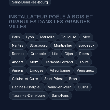
Saint-Denis-lès-Bourg
INSTALLATEUR POÊLE À BOIS ET
GRANULÉS DANS LES GRANDES
VILLES
Paris
Lyon
Marseille
Toulouse
Nice
Nantes
Strasbourg
Montpellier
Bordeaux
Rennes
Grenoble
Lille
Dijon
Reims
Angers
Metz
Clermont-Ferrand
Tours
Amiens
Limoges
Villeurbanne
Vénissieux
Caluire-et-Cuire
Saint-Priest
Bron
Décines-Charpieu
Vaulx-en-Velin
Oullins
Tassin-la-Demi-Lune
Saint-Fons