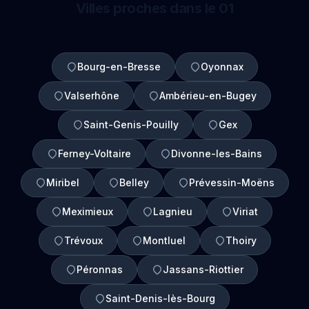
Villes proches dans le 01
Bourg-en-Bresse
Oyonnax
Valserhône
Ambérieu-en-Bugey
Saint-Genis-Pouilly
Gex
Ferney-Voltaire
Divonne-les-Bains
Miribel
Belley
Prévessin-Moëns
Meximieux
Lagnieu
Viriat
Trévoux
Montluel
Thoiry
Péronnas
Jassans-Riottier
Saint-Denis-lès-Bourg