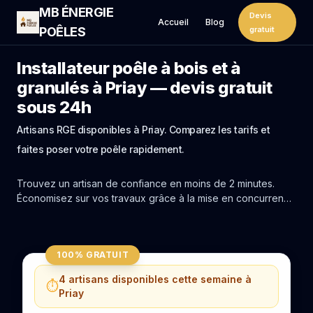
MB ÉNERGIE
Devis
Accueil
Blog
POÊLES
gratuit
Installateur poêle à bois et à
granulés à Priay — devis gratuit
sous 24h
Artisans RGE disponibles à Priay. Comparez les tarifs et
faites poser votre poêle rapidement.
Trouvez un artisan de confiance en moins de 2 minutes.
Économisez sur vos travaux grâce à la mise en concurrence
réelle des experts de Priay.
100% GRATUIT
4 artisans disponibles cette semaine à
⏱️
Priay