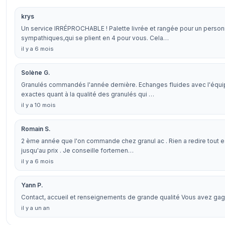
krys
Un service IRRÉPROCHABLE ! Palette livrée et rangée pour un perso
sympathiques,qui se plient en 4 pour vous. Cela…
il y a 6 mois
Solène G.
Granulés commandés l'année dernière. Echanges fluides avec l'équi
exactes quant à la qualité des granulés qui …
il y a 10 mois
Romain S.
2 ème année que l'on commande chez granul ac . Rien a redire tout est p
jusqu'au prix . Je conseille fortemen…
il y a 6 mois
Yann P.
Contact, accueil et renseignements de grande qualité Vous avez gagn
il y a un an