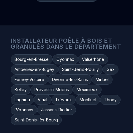
INSTALLATEUR POÊLE À BOIS ET
GRANULÉS DANS LE DÉPARTEMENT
Bourg-en-Bresse
Oyonnax
Valserhône
Ambérieu-en-Bugey
Saint-Genis-Pouilly
Gex
Ferney-Voltaire
Divonne-les-Bains
Miribel
Belley
Prévessin-Moëns
Meximieux
Lagnieu
Viriat
Trévoux
Montluel
Thoiry
Péronnas
Jassans-Riottier
Saint-Denis-lès-Bourg