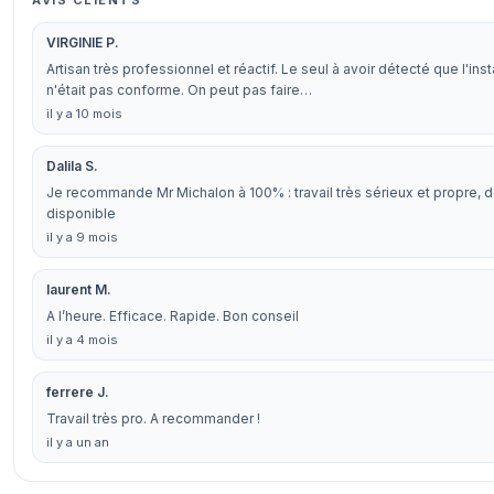
AVIS CLIENTS
VIRGINIE P.
Artisan très professionnel et réactif. Le seul à avoir détecté que l'in
n'était pas conforme. On peut pas faire…
il y a 10 mois
Dalila S.
Je recommande Mr Michalon à 100% : travail très sérieux et propre, d
disponible
il y a 9 mois
laurent M.
A l’heure. Efficace. Rapide. Bon conseil
il y a 4 mois
ferrere J.
Travail très pro. A recommander !
il y a un an