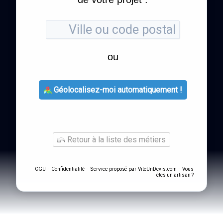
ou
Géolocalisez-moi automatiquement !
Retour à la liste des métiers
-
- Service proposé par
-
CGU
Confidentialité
ViteUnDevis.com
Vous
êtes un artisan ?