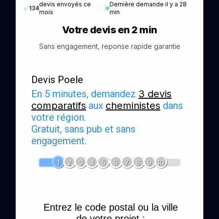
devis envoyés ce
Dernière demande il y a 28
✅
134
|
mois
min
Votre devis en 2 min
Sans engagement, reponse rapide garantie
Devis Poele
En 5 minutes, demandez
3 devis
comparatifs
aux
cheministes
dans
votre région.
Gratuit, sans pub et sans
engagement.
1
2
3
4
5
6
7
8
9
10
Entrez le code postal ou la ville
de votre projet :