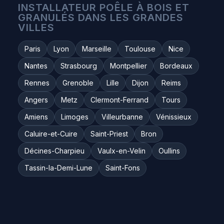
INSTALLATEUR POÊLE À BOIS ET
GRANULÉS DANS LES GRANDES
VILLES
Paris
Lyon
Marseille
Toulouse
Nice
Nantes
Strasbourg
Montpellier
Bordeaux
Rennes
Grenoble
Lille
Dijon
Reims
Angers
Metz
Clermont-Ferrand
Tours
Amiens
Limoges
Villeurbanne
Vénissieux
Caluire-et-Cuire
Saint-Priest
Bron
Décines-Charpieu
Vaulx-en-Velin
Oullins
Tassin-la-Demi-Lune
Saint-Fons