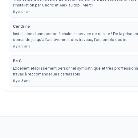
l'installation par Cédric et Alex au top ! Merci !
il y a un an
Cendrine
Installation d'une pompe à chaleur : service de qualité ! De la prise e
demande jusqu'à l'achèvement des travaux, l'ensemble des in…
il y a 3 ans
Be G.
Excellent etablissement personnel sympathique et très proffessionn
travail à reccomander .les carnassois
il y a 3 ans