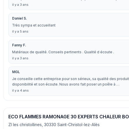
il y a 3 ans
Daniel S.
Très sympa et accueillant
il y a 5 ans
Fanny F.
Matériaux de qualité. Conseils pertinents . Qualité d écoute .
il y a 3 ans
MGL
Je conseille cette entreprise pour son sérieux, sa qualité des produi
disponibilité et son écoute. Nous avons fait poser un poêle à …
il y a 4 ans
ECO FLAMMES RAMONAGE 30 EXPERTS CHALEUR BO
ZI les christollines, 30330 Saint-Christol-lez-Alès