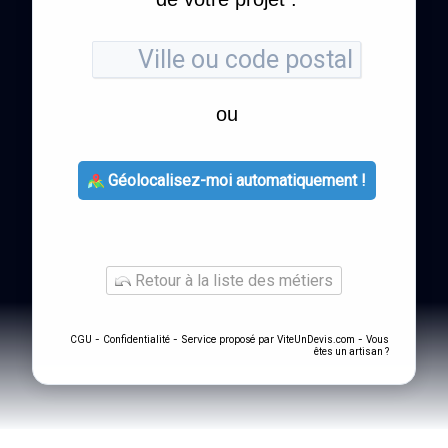
ou
Géolocalisez-moi automatiquement !
Retour à la liste des métiers
-
- Service proposé par
-
CGU
Confidentialité
ViteUnDevis.com
Vous
êtes un artisan ?