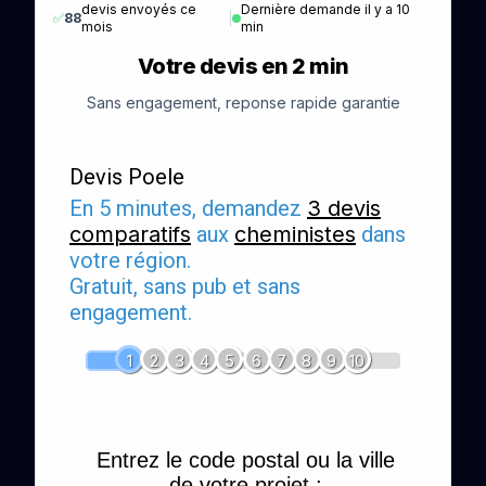
devis envoyés ce
Dernière demande il y a 10
✅
88
|
mois
min
Votre devis en 2 min
Sans engagement, reponse rapide garantie
Devis Poele
En 5 minutes, demandez
3 devis
comparatifs
aux
cheministes
dans
votre région.
Gratuit, sans pub et sans
engagement.
1
2
3
4
5
6
7
8
9
10
Entrez le code postal ou la ville
de votre projet :