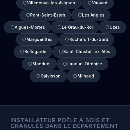
Villeneuve-lès-Avignon
Vauvert
Pont-Saint-Esprit
Les Angles
Aigues-Mortes
Le Grau-du-Roi
Uzès
Marguerittes
Rochefort-du-Gard
Bellegarde
Saint-Christol-lez-Alès
Manduel
Laudun-l'Ardoise
Calvisson
Milhaud
INSTALLATEUR POÊLE À BOIS ET
GRANULÉS DANS LE DÉPARTEMENT