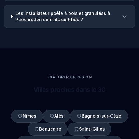
Les installateur poêle à bois et granuléss à
Puechredon sont-ils certifiés ?
EXPLORER LA REGION
Villes proches dans le 30
Nîmes
Alès
Bagnols-sur-Cèze
Beaucaire
Saint-Gilles