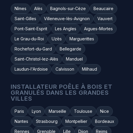
Nîmes
Alès
Bagnols-sur-Cèze
Beaucaire
Saint-Gilles
Villeneuve-lès-Avignon
Vauvert
Pont-Saint-Esprit
Les Angles
Aigues-Mortes
Le Grau-du-Roi
Uzès
Marguerittes
Rochefort-du-Gard
Bellegarde
Saint-Christol-lez-Alès
Manduel
Laudun-l'Ardoise
Calvisson
Milhaud
INSTALLATEUR POÊLE À BOIS ET
GRANULÉS DANS LES GRANDES
VILLES
Paris
Lyon
Marseille
Toulouse
Nice
Nantes
Strasbourg
Montpellier
Bordeaux
Rennes
Grenoble
Lille
Dijon
Reims