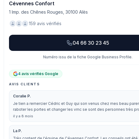
Cévennes Confort
1 Imp. des Chênes Rouges, 30100 Alès
159 avis vérifiés
04 66 30 23 45
Numéro issu de la fiche Google Business Profile.
4 avis vérifiés Google
AVIS CLIENTS
Coralie P.
Je tien a remercier Cédric et Guy qui son venus chez mes beau pare
raboter les portes et changer les vmc se sont des personnes très p
il y a 8 mois
La P.
Très content de l'équipe de Cévennes Confort. Les conseils ont été u