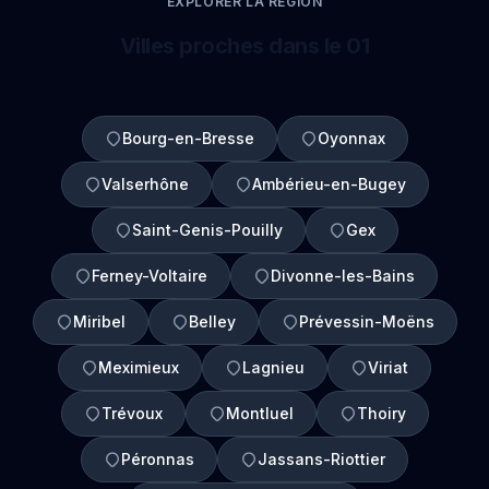
EXPLORER LA REGION
Villes proches dans le 01
Bourg-en-Bresse
Oyonnax
Valserhône
Ambérieu-en-Bugey
Saint-Genis-Pouilly
Gex
Ferney-Voltaire
Divonne-les-Bains
Miribel
Belley
Prévessin-Moëns
Meximieux
Lagnieu
Viriat
Trévoux
Montluel
Thoiry
Péronnas
Jassans-Riottier