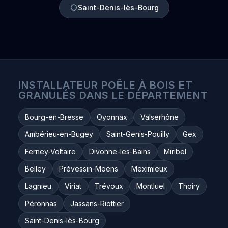
Saint-Denis-lès-Bourg
INSTALLATEUR POÊLE À BOIS ET
GRANULÉS DANS LE DÉPARTEMENT
Bourg-en-Bresse
Oyonnax
Valserhône
Ambérieu-en-Bugey
Saint-Genis-Pouilly
Gex
Ferney-Voltaire
Divonne-les-Bains
Miribel
Belley
Prévessin-Moëns
Meximieux
Lagnieu
Viriat
Trévoux
Montluel
Thoiry
Péronnas
Jassans-Riottier
Saint-Denis-lès-Bourg