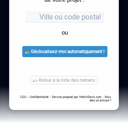
ou
Géolocalisez-moi automatiquement !
Retour à la liste des métiers
-
- Service proposé par
-
CGU
Confidentialité
ViteUnDevis.com
Vous
êtes un artisan ?