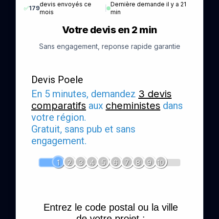
devis envoyés ce
Dernière demande il y a 21
✅
179
|
mois
min
Votre devis en 2 min
Sans engagement, reponse rapide garantie
Devis Poele
En 5 minutes, demandez
3 devis
comparatifs
aux
cheministes
dans
votre région.
Gratuit, sans pub et sans
engagement.
1
2
3
4
5
6
7
8
9
10
Entrez le code postal ou la ville
de votre projet :