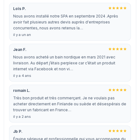
Loïs P.
Nous avons installé notre SPA en septembre 2024 .Après
avoir fait plusieurs autres devis auprès d'entreprises
concurrentes, nous avons retenus la…
il y a un an
Jean F.
Nous avons acheté un bain nordique en mars 2021 avec
livraison. Au départ j’étais perplexe car c’était un produit
internet via Facebook et non vi…
il y a 4 ans
romain L.
Très bon produit et très commerçant. Je ne voulais pas
acheter directement en Finlande ou suède et désespérais de
trouver un fabricant en France…
il y a 2 ans
Jb P.
Équipe sérieuse et professionnelle qui vous accompagne du