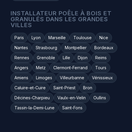
INSTALLATEUR POÊLE À BOIS ET
GRANULÉS DANS LES GRANDES
VILLES
Paris
Lyon
Marseille
Toulouse
Nice
Nantes
Strasbourg
Montpellier
Bordeaux
Rennes
Grenoble
Lille
Dijon
Reims
Angers
Metz
Clermont-Ferrand
Tours
Amiens
Limoges
Villeurbanne
Vénissieux
Caluire-et-Cuire
Saint-Priest
Bron
Décines-Charpieu
Vaulx-en-Velin
Oullins
Tassin-la-Demi-Lune
Saint-Fons