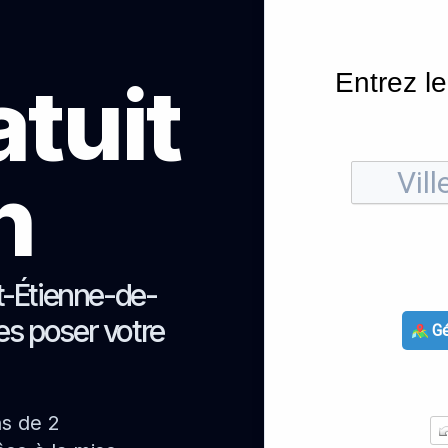
Entrez le
atuit
h
t-Étienne-de-
tes poser votre
Gé
ns de 2