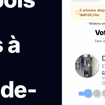
5 artisans dis
⏱️
l&#039;Olm
✅
151
devis e
Vot
 à
Sans e
E
c
v
-de-
G
1
2