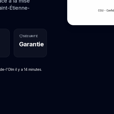
ce à la mise
int-Étienne-
-
CGU
Confid
SÉCURITÉ
Garantie
-l'Olm il y a 14 minutes.