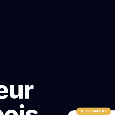
teur
bois
100% GRATUIT