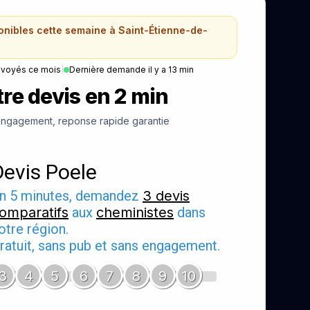
ponibles cette semaine à Saint-Étienne-de-
nvoyés ce mois
|
Dernière demande il y a 13 min
re devis en 2 min
ngagement, reponse rapide garantie
Devis Poele
n 5 minutes, demandez
3 devis
omparatifs
aux
cheministes
dans
otre région.
ratuit, sans pub et sans engagement.
3
4
5
6
7
8
9
10