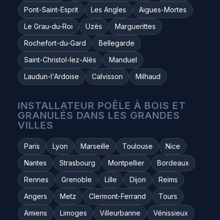
Pont-Saint-Esprit
Les Angles
Aigues-Mortes
Le Grau-du-Roi
Uzès
Marguerittes
Rochefort-du-Gard
Bellegarde
Saint-Christol-lez-Alès
Manduel
Laudun-l'Ardoise
Calvisson
Milhaud
INSTALLATEUR POÊLE À BOIS ET
GRANULÉS DANS LES GRANDES
VILLES
Paris
Lyon
Marseille
Toulouse
Nice
Nantes
Strasbourg
Montpellier
Bordeaux
Rennes
Grenoble
Lille
Dijon
Reims
Angers
Metz
Clermont-Ferrand
Tours
Amiens
Limoges
Villeurbanne
Vénissieux