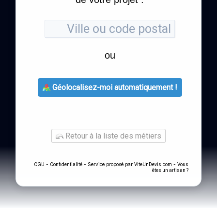
ou
Géolocalisez-moi automatiquement !
Retour à la liste des métiers
-
- Service proposé par
-
CGU
Confidentialité
ViteUnDevis.com
Vous
êtes un artisan ?