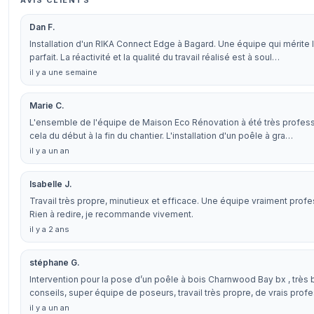
AVIS CLIENTS
Dan F.
Installation d'un RIKA Connect Edge à Bagard. Une équipe qui mérite 
parfait. La réactivité et la qualité du travail réalisé est à soul…
il y a une semaine
Marie C.
L'ensemble de l'équipe de Maison Eco Rénovation à été très profess
cela du début à la fin du chantier. L'installation d'un poêle à gra…
il y a un an
Isabelle J.
Travail très propre, minutieux et efficace. Une équipe vraiment profe
Rien à redire, je recommande vivement.
il y a 2 ans
stéphane G.
Intervention pour la pose d’un poêle à bois Charnwood Bay bx , très
conseils, super équipe de poseurs, travail très propre, de vrais prof
il y a un an