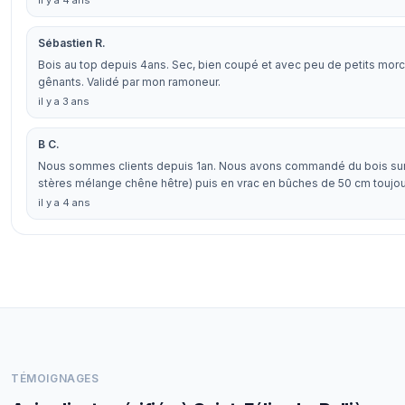
il y a 4 ans
Sébastien R.
Bois au top depuis 4ans. Sec, bien coupé et avec peu de petits mor
gênants. Validé par mon ramoneur.
il y a 3 ans
B C.
Nous sommes clients depuis 1an. Nous avons commandé du bois sur 
stères mélange chêne hêtre) puis en vrac en bûches de 50 cm toujo
il y a 4 ans
TÉMOIGNAGES