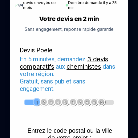
devis envoyés ce
Dernière demande il y a 28
✅
84
|
mois
min
Votre devis en 2 min
Sans engagement, reponse rapide garantie
Devis Poele
En 5 minutes, demandez
3 devis
comparatifs
aux
cheministes
dans
votre région.
Gratuit, sans pub et sans
engagement.
1
2
3
4
5
6
7
8
9
10
Entrez le code postal ou la ville
de votre projet :