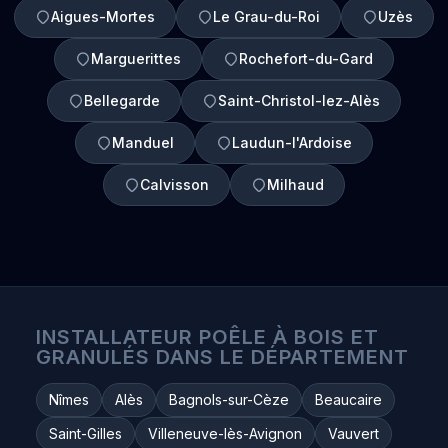
Aigues-Mortes
Le Grau-du-Roi
Uzès
Marguerittes
Rochefort-du-Gard
Bellegarde
Saint-Christol-lez-Alès
Manduel
Laudun-l'Ardoise
Calvisson
Milhaud
INSTALLATEUR POÊLE À BOIS ET
GRANULÉS DANS LE DÉPARTEMENT
Nîmes
Alès
Bagnols-sur-Cèze
Beaucaire
Saint-Gilles
Villeneuve-lès-Avignon
Vauvert