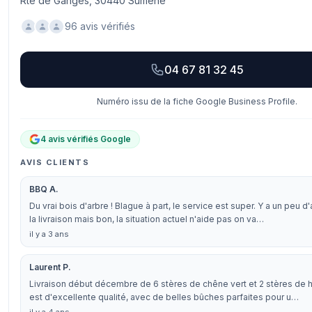
Rte de Ganges, 30440 Sumène
96 avis vérifiés
04 67 81 32 45
Numéro issu de la fiche Google Business Profile.
4 avis vérifiés Google
AVIS CLIENTS
BBQ A.
Du vrai bois d'arbre ! Blague à part, le service est super. Y a un peu d
la livraison mais bon, la situation actuel n'aide pas on va…
il y a 3 ans
Laurent P.
Livraison début décembre de 6 stères de chêne vert et 2 stères de h
est d'excellente qualité, avec de belles bûches parfaites pour u…