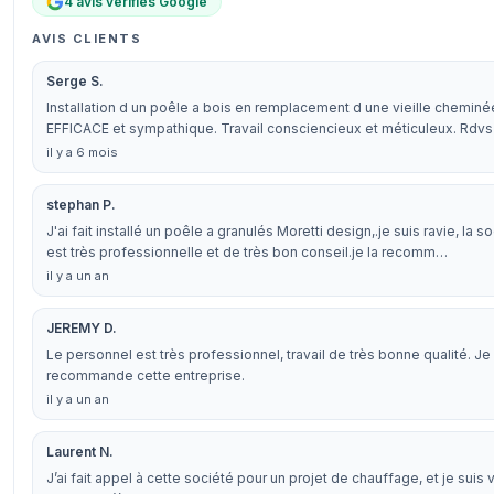
4 avis vérifiés Google
AVIS CLIENTS
Serge S.
Installation d un poêle a bois en remplacement d une vieille cheminé
EFFICACE et sympathique. Travail consciencieux et méticuleux. Rdv
il y a 6 mois
stephan P.
J'ai fait installé un poêle a granulés Moretti design,.je suis ravie, la 
est très professionnelle et de très bon conseil.je la recomm…
il y a un an
JEREMY D.
Le personnel est très professionnel, travail de très bonne qualité. Je
recommande cette entreprise.
il y a un an
Laurent N.
J’ai fait appel à cette société pour un projet de chauffage, et je suis 