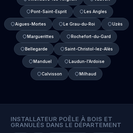
Pont-Saint-Esprit
Les Angles
Aigues-Mortes
Le Grau-du-Roi
Uzès
Marguerittes
Rochefort-du-Gard
Bellegarde
Saint-Christol-lez-Alès
Manduel
Laudun-l'Ardoise
Calvisson
Milhaud
INSTALLATEUR POÊLE À BOIS ET
GRANULÉS DANS LE DÉPARTEMENT