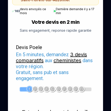
devis envoyés ce
Dernière demande il y a 17
✅
163
|
mois
min
Votre devis en 2 min
Sans engagement, reponse rapide garantie
Devis Poele
En 5 minutes, demandez
3 devis
comparatifs
aux
cheministes
dans
votre région.
Gratuit, sans pub et sans
engagement.
1
2
3
4
5
6
7
8
9
10