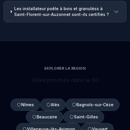
Les installateur poêle à bois et granuléss à
Saint-Florent-sur-Auzonnet sont-ils certifiés ?
EXPLORER LA REGION
Villes proches dans le 30
Nîmes
Alès
Bagnols-sur-Cèze
Beaucaire
Saint-Gilles
Villeneuve-lès-Avignon
Vauvert