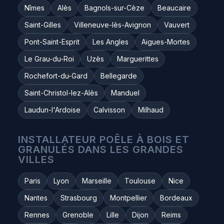
Nîmes
Alès
Bagnols-sur-Cèze
Beaucaire
Saint-Gilles
Villeneuve-lès-Avignon
Vauvert
Pont-Saint-Esprit
Les Angles
Aigues-Mortes
Le Grau-du-Roi
Uzès
Marguerittes
Rochefort-du-Gard
Bellegarde
Saint-Christol-lez-Alès
Manduel
Laudun-l'Ardoise
Calvisson
Milhaud
INSTALLATEUR POÊLE À BOIS ET
GRANULÉS DANS LES GRANDES
VILLES
Paris
Lyon
Marseille
Toulouse
Nice
Nantes
Strasbourg
Montpellier
Bordeaux
Rennes
Grenoble
Lille
Dijon
Reims