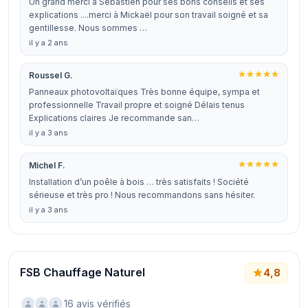
Un grand merci à Sébastien pour ses bons conseils et ses
explications ....merci à Mickaël pour son travail soigné et sa
gentillesse. Nous sommes …
il y a 2 ans
Roussel G.
Panneaux photovoltaïques Très bonne équipe, sympa et
professionnelle Travail propre et soigné Délais tenus
Explications claires Je recommande san…
il y a 3 ans
Michel F.
Installation d’un poêle à bois … très satisfaits ! Société
sérieuse et très pro ! Nous recommandons sans hésiter.
il y a 3 ans
FSB Chauffage Naturel
4,8
16 avis vérifiés