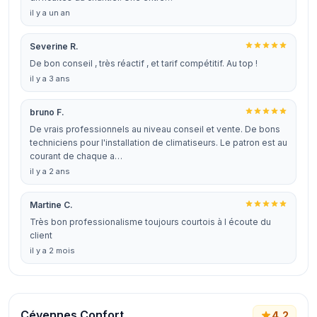
il y a un an
Severine R.
De bon conseil , très réactif , et tarif compétitif. Au top !
il y a 3 ans
bruno F.
De vrais professionnels au niveau conseil et vente. De bons
techniciens pour l'installation de climatiseurs. Le patron est au
courant de chaque a…
il y a 2 ans
Martine C.
Très bon professionalisme toujours courtois à l écoute du
client
il y a 2 mois
Cévennes Confort
4,2