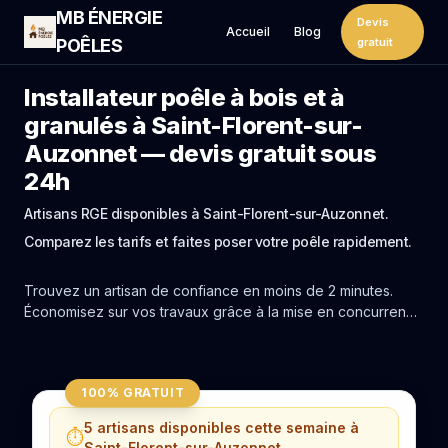
MB ÉNERGIE
Devis
Accueil
Blog
POÊLES
gratuit
Installateur poêle à bois et à
granulés à Saint-Florent-sur-
Auzonnet — devis gratuit sous
24h
Artisans RGE disponibles à Saint-Florent-sur-Auzonnet.
Comparez les tarifs et faites poser votre poêle rapidement.
Trouvez un artisan de confiance en moins de 2 minutes.
Économisez sur vos travaux grâce à la mise en concurrence
réelle des experts de Saint-Florent-sur-Auzonnet.
100% GRATUIT
5 artisans disponibles cette semaine à
⏱️
Saint-Florent-sur-Auzonnet