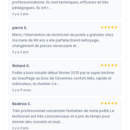
professionnalisme. Ils sont techniques, efficaces et très
pédagogues. Ils ont l…
il y a 2 ans
pierre S.
Merci, l'intervention du technicien du poele a granules chez
ma mere de 89 ans a ete parfaite.Grand nettoyage,
changement de pieces necessaire et…
il y a 2 ans
Richard G.
Poêle à bois installé début février 2025 par le super binôme
du chauffage au bois de Cévennes confort Alès, rapide et
méticuleux, le chantier s'e…
il y a 11 mois
Beatrice C.
Très professionnel concernant l’entretien de notre poêle Le
technicien est très consciencieux et a pris du temps pour
donner des conseils et expl…
il y a 3 ans