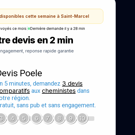
 disponibles cette semaine à Saint-Marcel
nvoyés ce mois
|
Dernière demande il y a 28 min
re devis en 2 min
ngagement, reponse rapide garantie
Devis Poele
n 5 minutes, demandez
3 devis
omparatifs
aux
cheministes
dans
otre région.
ratuit, sans pub et sans engagement.
3
4
5
6
7
8
9
10