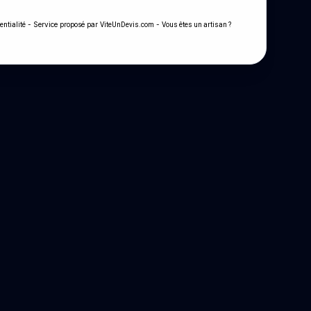
- Service proposé par
-
entialité
ViteUnDevis.com
Vous êtes un artisan ?