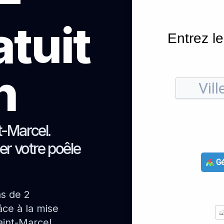
atuit
Entrez le
h
t-Marcel.
er votre poêle
Gé
ns de 2
ce à la mise
aint-Marcel.