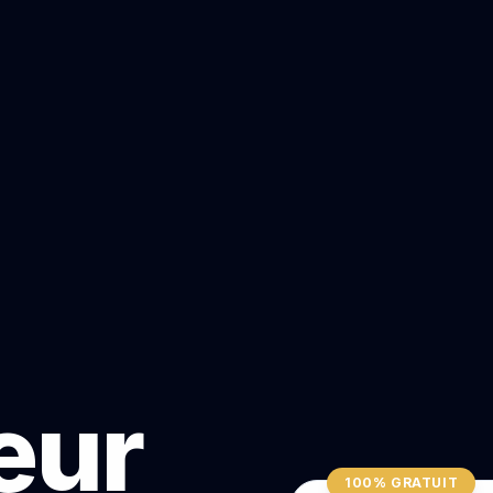
teur
100% GRATUIT