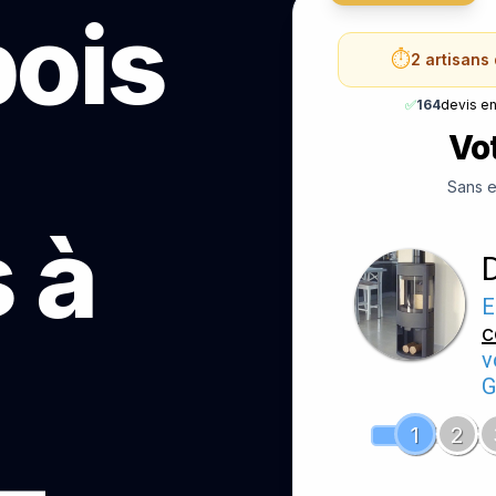
bois
⏱️
2 artisans
✅
164
devis e
Vot
Sans e
 à
E
c
v
G
1
2
—