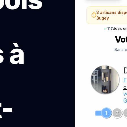
3 artisans dis
⏱️
Bugey
✅
117
devis e
Vot
 à
Sans e
E
c
v
-
G
1
2