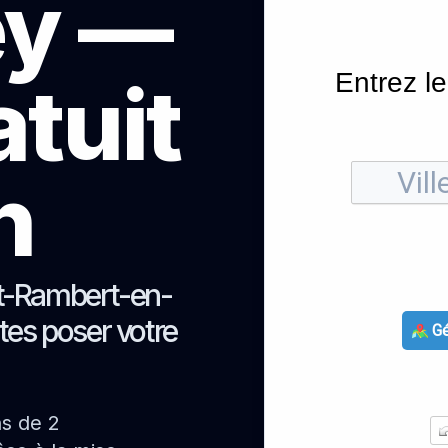
ey —
Entrez le
atuit
h
nt-Rambert-en-
ites poser votre
Gé
ns de 2