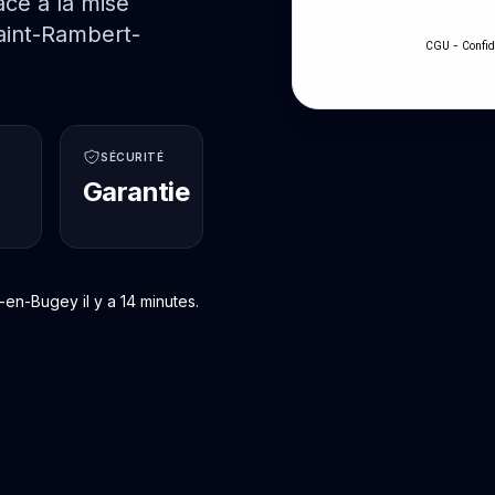
ce à la mise
aint-Rambert-
-
CGU
Confid
SÉCURITÉ
Garantie
en-Bugey il y a 14 minutes.