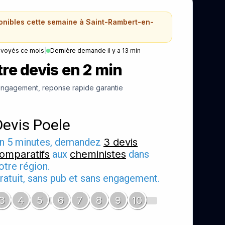
ponibles cette semaine à Saint-Rambert-en-
nvoyés ce mois
|
Dernière demande il y a 13 min
re devis en 2 min
ngagement, reponse rapide garantie
Devis Poele
n 5 minutes, demandez
3 devis
omparatifs
aux
cheministes
dans
otre région.
ratuit, sans pub et sans engagement.
3
4
5
6
7
8
9
10