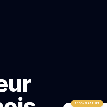
teur
bois
100% GRATUIT