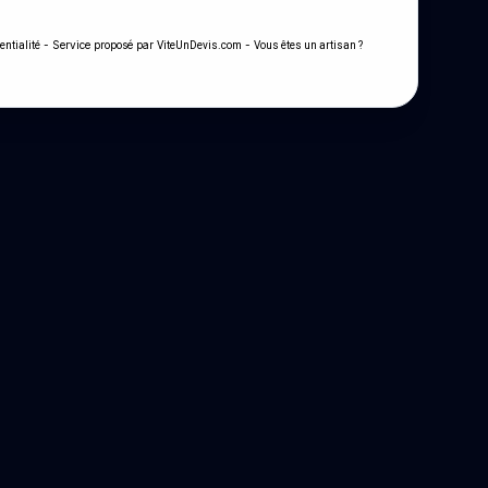
- Service proposé par
-
entialité
ViteUnDevis.com
Vous êtes un artisan ?