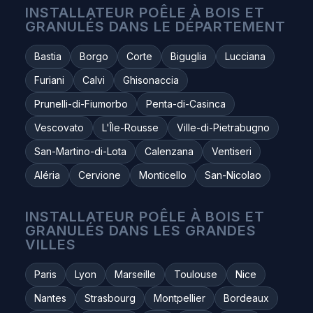
INSTALLATEUR POÊLE À BOIS ET
GRANULÉS DANS LE DÉPARTEMENT
Bastia
Borgo
Corte
Biguglia
Lucciana
Furiani
Calvi
Ghisonaccia
Prunelli-di-Fiumorbo
Penta-di-Casinca
Vescovato
L'Île-Rousse
Ville-di-Pietrabugno
San-Martino-di-Lota
Calenzana
Ventiseri
Aléria
Cervione
Monticello
San-Nicolao
INSTALLATEUR POÊLE À BOIS ET
GRANULÉS DANS LES GRANDES
VILLES
Paris
Lyon
Marseille
Toulouse
Nice
Nantes
Strasbourg
Montpellier
Bordeaux