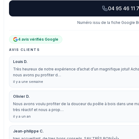
04 95 46 11 
Numéro issu de la fiche Google Bu
4 avis vérifiés Google
AVIS CLIENTS
Louis D.
Très heureux de notre expérience d’achat d’un magnifique jotul! Achat
nous avons pu profiter d…
il y a une semaine
Olivier D.
Nous avons voulu profiter de la douceur du poêle à bois dans une mais
très réactif et nous a prop…
il y a un an
Jean-philippe C.
tres accueillant, de tres bons conseils, SAV TRÈS BON👍👍