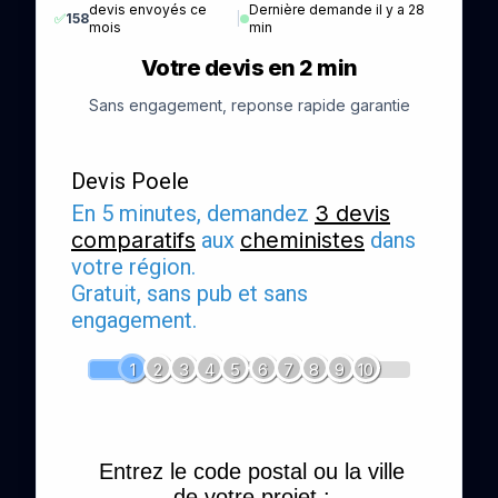
devis envoyés ce
Dernière demande il y a 28
✅
158
|
mois
min
Votre devis en 2 min
Sans engagement, reponse rapide garantie
Devis Poele
En 5 minutes, demandez
3 devis
comparatifs
aux
cheministes
dans
votre région.
Gratuit, sans pub et sans
engagement.
1
2
3
4
5
6
7
8
9
10
Entrez le code postal ou la ville
de votre projet :