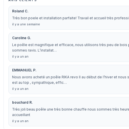
AVIS CLIENTS
Roland C.
Très bon poele et installation parfaite! Travail et accueil très pro
il y a une semaine
Caroline G.
Le poêle est magnifique et efficace, nous utilisons très peu de bois 
sommes ravis. L’installat…
il y a un an
EMMANUEL P.
Nous avons acheté un poêle RIKA revo II au début de l’hiver et nous
est au top , sympathique, effic…
il y a un an
bouchard R.
Très joli beau poêle une très bonne chauffe nous sommes très heureu
accueillant
il y a un an