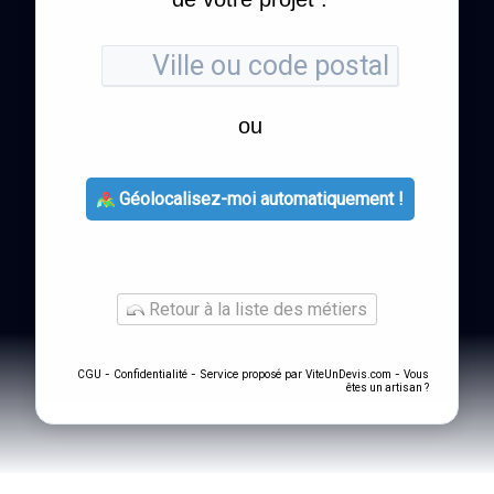
ou
Géolocalisez-moi automatiquement !
Retour à la liste des métiers
-
- Service proposé par
-
CGU
Confidentialité
ViteUnDevis.com
Vous
êtes un artisan ?