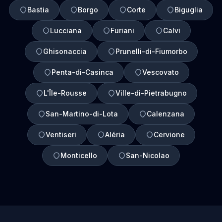
Bastia
Borgo
Corte
Biguglia
Lucciana
Furiani
Calvi
Ghisonaccia
Prunelli-di-Fiumorbo
Penta-di-Casinca
Vescovato
L'Île-Rousse
Ville-di-Pietrabugno
San-Martino-di-Lota
Calenzana
Ventiseri
Aléria
Cervione
Monticello
San-Nicolao