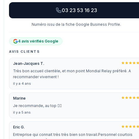
03 23 53 16 23
Numéro issu de la fiche Google Business Profile.
4 avis vérifiés Google
AVIS CLIENTS
Jean-Jacques T.
Très bon accueil clientèle, et mon point Mondial Relay préfèré. A
recommander vivement !
il y a 4 ans
Marine
Je recommande, au top 👌🏼
il y a 5 ans
Eric G.
Entreprise qui connait très très bien son travail.Personnel courtois