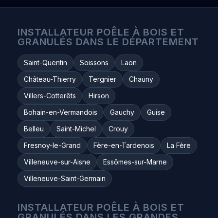
INSTALLATEUR POÊLE À BOIS ET
GRANULÉS DANS LE DÉPARTEMENT
Saint-Quentin
Soissons
Laon
Château-Thierry
Tergnier
Chauny
Villers-Cotterêts
Hirson
Bohain-en-Vermandois
Gauchy
Guise
Belleu
Saint-Michel
Crouy
Fresnoy-le-Grand
Fère-en-Tardenois
La Fère
Villeneuve-sur-Aisne
Essômes-sur-Marne
Villeneuve-Saint-Germain
INSTALLATEUR POÊLE À BOIS ET
GRANULÉS DANS LES GRANDES