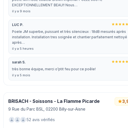
EXCEPTIONNELLEMENT BEAU!! Nous…
il y a 9 mois
LUC P.
Poele JM superbe, puissant et très silencieux : 18dB mesurés après
installation. Installation tres soignée et chantier parfaitement nettoyé
après…
il y a 5 heures
sarah S.
très bonne équipe, merci o’ptit feu pour ce poêle!
il y a 5 mois
BRISACH - Soissons - La Flamme Picarde
3,
9 Rue du Parc BSL, 02200 Billy-sur-Aisne
52 avis vérifiés