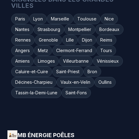
VILLES
Paris
Lyon
Marseille
Toulouse
Nice
Nantes
Strasbourg
Montpellier
Bordeaux
Rennes
Grenoble
Lille
Dijon
Reims
Angers
Metz
Clermont-Ferrand
Tours
Amiens
Limoges
Villeurbanne
Vénissieux
Caluire-et-Cuire
Saint-Priest
Bron
Décines-Charpieu
Vaulx-en-Velin
Oullins
Tassin-la-Demi-Lune
Saint-Fons
MB ÉNERGIE POÊLES