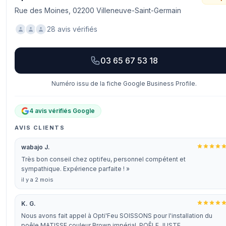
Rue des Moines, 02200 Villeneuve-Saint-Germain
28 avis vérifiés
03 65 67 53 18
Numéro issu de la fiche Google Business Profile.
4 avis vérifiés Google
AVIS CLIENTS
wabajo J.
Très bon conseil chez optifeu, personnel compétent et
sympathique. Expérience parfaite ! »
il y a 2 mois
K. G.
Nous avons fait appel à Opti'Feu SOISSONS pour l'installation du
poêle MATISSE couleur Brown impérial. POÊLE JUSTE