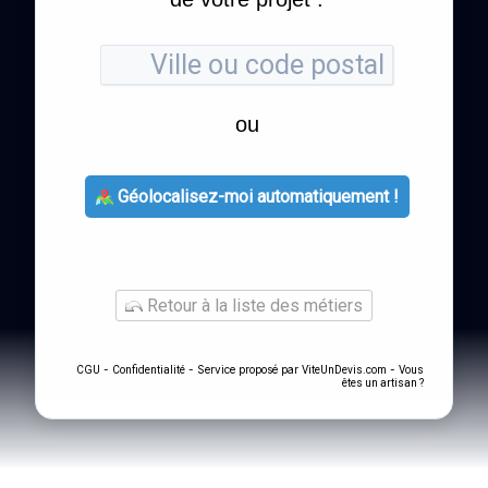
ou
Géolocalisez-moi automatiquement !
Retour à la liste des métiers
-
- Service proposé par
-
CGU
Confidentialité
ViteUnDevis.com
Vous
êtes un artisan ?