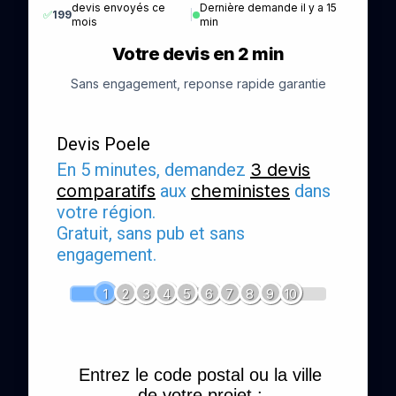
devis envoyés ce
Dernière demande il y a 15
✅
199
|
mois
min
Votre devis en 2 min
Sans engagement, reponse rapide garantie
Devis Poele
En 5 minutes, demandez
3 devis
comparatifs
aux
cheministes
dans
votre région.
Gratuit, sans pub et sans
engagement.
1
2
3
4
5
6
7
8
9
10
Entrez le code postal ou la ville
de votre projet :