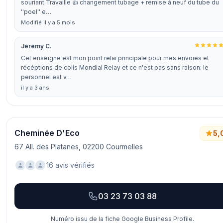
souriant.Travaille 👍 changement tubage + remise à neuf du tube du
''poel'' e…
Modifié il y a 5 mois
Jérémy C.
Cet enseigne est mon point relai principale pour mes envoies et
récéptions de colis Mondial Relay et ce n'est pas sans raison: le
personnel est v…
il y a 3 ans
Cheminée D'Eco
5,
67 All. des Platanes, 02200 Courmelles
16 avis vérifiés
03 23 73 03 88
Numéro issu de la fiche Google Business Profile.