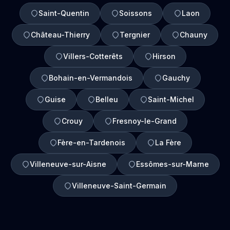
Saint-Quentin
Soissons
Laon
Château-Thierry
Tergnier
Chauny
Villers-Cotterêts
Hirson
Bohain-en-Vermandois
Gauchy
Guise
Belleu
Saint-Michel
Crouy
Fresnoy-le-Grand
Fère-en-Tardenois
La Fère
Villeneuve-sur-Aisne
Essômes-sur-Marne
Villeneuve-Saint-Germain