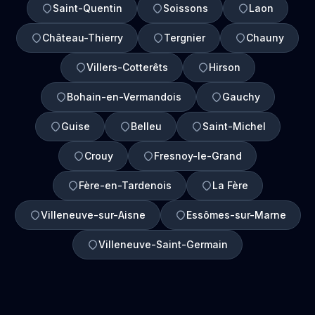
Saint-Quentin
Soissons
Laon
Château-Thierry
Tergnier
Chauny
Villers-Cotterêts
Hirson
Bohain-en-Vermandois
Gauchy
Guise
Belleu
Saint-Michel
Crouy
Fresnoy-le-Grand
Fère-en-Tardenois
La Fère
Villeneuve-sur-Aisne
Essômes-sur-Marne
Villeneuve-Saint-Germain