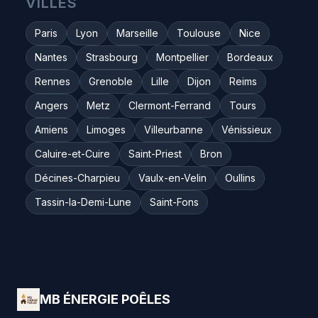
VILLES
Paris
Lyon
Marseille
Toulouse
Nice
Nantes
Strasbourg
Montpellier
Bordeaux
Rennes
Grenoble
Lille
Dijon
Reims
Angers
Metz
Clermont-Ferrand
Tours
Amiens
Limoges
Villeurbanne
Vénissieux
Caluire-et-Cuire
Saint-Priest
Bron
Décines-Charpieu
Vaulx-en-Velin
Oullins
Tassin-la-Demi-Lune
Saint-Fons
MB ÉNERGIE POÊLES