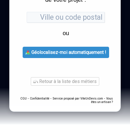
ou
Géolocalisez-moi automatiquement !
Retour à la liste des métiers
-
- Service proposé par
-
CGU
Confidentialité
ViteUnDevis.com
Vous
êtes un artisan ?