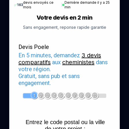
devis envoyés ce
Dernière demande il y a 25
✅
163
|
mois
min
Votre devis en 2 min
Sans engagement, reponse rapide garantie
Devis Poele
En 5 minutes, demandez
3 devis
comparatifs
aux
cheministes
dans
votre région.
Gratuit, sans pub et sans
engagement.
1
2
3
4
5
6
7
8
9
10
Entrez le code postal ou la ville
de votre projet :