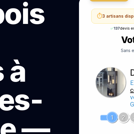
bois
⏱️
3 artisans dis
✅
137
devis e
Vot
Sans e
 à
E
es-
c
v
G
le —
1
2