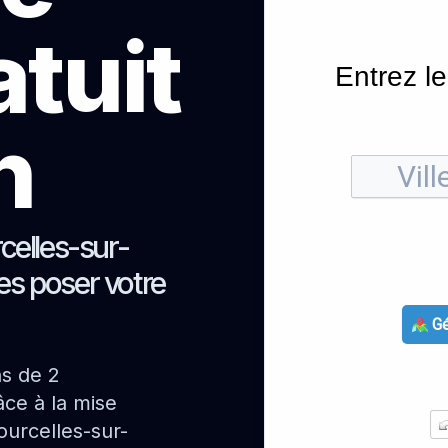
atuit
Entrez le
h
celles-sur-
tes poser votre
Gé
ns de 2
ce à la mise
urcelles-sur-