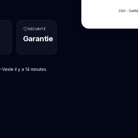
-
CGU
Confid
SÉCURITÉ
Garantie
esle il y a 14 minutes.