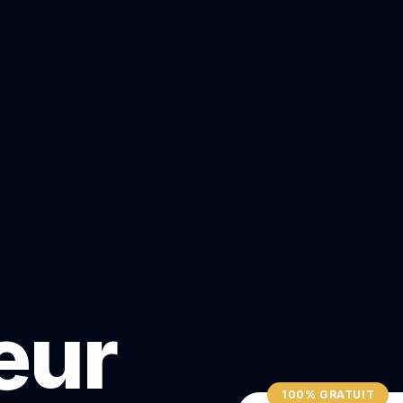
teur
100% GRATUIT