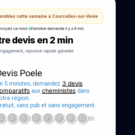
ponibles cette semaine à Courcelles-sur-Vesle
nvoyés ce mois
|
Dernière demande il y a 9 min
re devis en 2 min
ngagement, reponse rapide garantie
Devis Poele
n 5 minutes, demandez
3 devis
omparatifs
aux
cheministes
dans
otre région.
ratuit, sans pub et sans engagement.
3
4
5
6
7
8
9
10