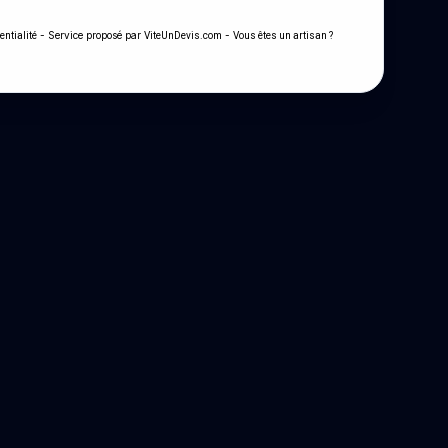
- Service proposé par
-
entialité
ViteUnDevis.com
Vous êtes un artisan ?