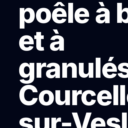
poêle à 
et à
granulés
Courcell
sur-Ves