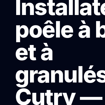
Installa
poêle à 
et à
granulés
Cutry —