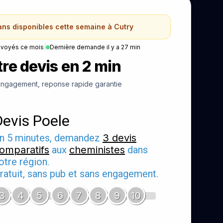
sans disponibles cette semaine à Cutry
nvoyés ce mois
|
Dernière demande il y a 27 min
re devis en 2 min
ngagement, reponse rapide garantie
Devis Poele
n 5 minutes, demandez
3 devis
omparatifs
aux
cheministes
dans
otre région.
ratuit, sans pub et sans engagement.
3
4
5
6
7
8
9
10