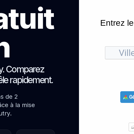
atuit
Entrez le
h
ry. Comparez
oêle rapidement.
ns de 2
Gé
ce à la mise
try.