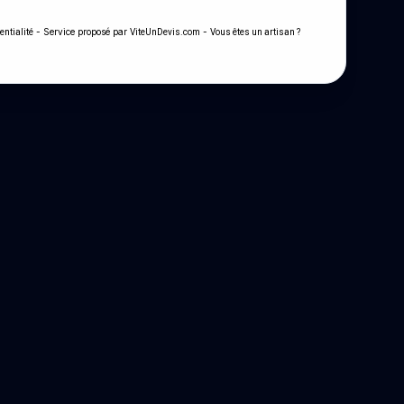
- Service proposé par
-
entialité
ViteUnDevis.com
Vous êtes un artisan ?