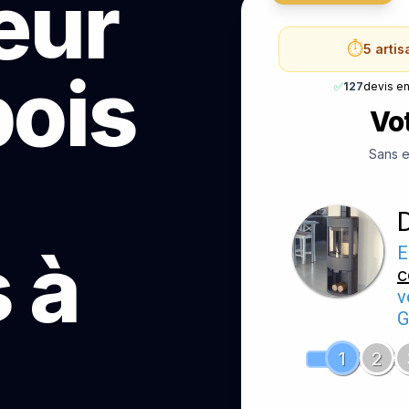
teur
⏱️
5 arti
bois
✅
127
devis e
Vot
Sans e
 à
E
c
v
G
1
2