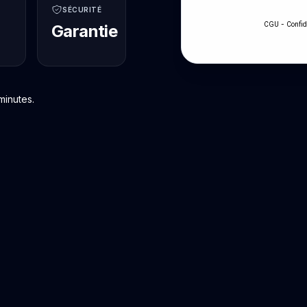
SÉCURITÉ
-
CGU
Confid
Garantie
minutes.