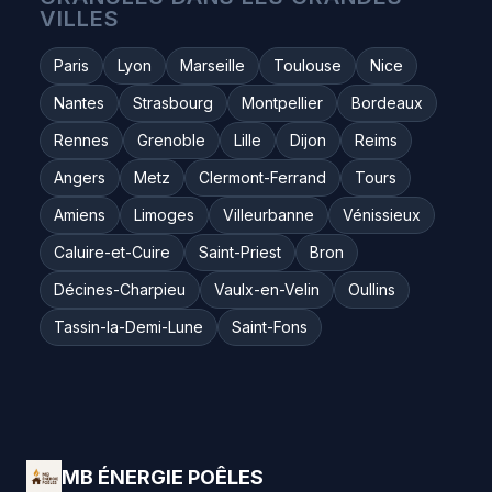
VILLES
Paris
Lyon
Marseille
Toulouse
Nice
Nantes
Strasbourg
Montpellier
Bordeaux
Rennes
Grenoble
Lille
Dijon
Reims
Angers
Metz
Clermont-Ferrand
Tours
Amiens
Limoges
Villeurbanne
Vénissieux
Caluire-et-Cuire
Saint-Priest
Bron
Décines-Charpieu
Vaulx-en-Velin
Oullins
Tassin-la-Demi-Lune
Saint-Fons
MB ÉNERGIE POÊLES