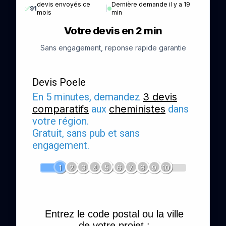
devis envoyés ce
Dernière demande il y a 19
✅
91
|
mois
min
Votre devis en 2 min
Sans engagement, reponse rapide garantie
Devis Poele
En 5 minutes, demandez
3 devis
comparatifs
aux
cheministes
dans
votre région.
Gratuit, sans pub et sans
engagement.
1
2
3
4
5
6
7
8
9
10
Entrez le code postal ou la ville
de votre projet :