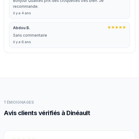
Bonjour Qualités prix des croquettes très bien. Je
recommande.
il y a 4 ans
Abdou B.
Sans commentaire
il y a 6 ans
TÉMOIGNAGES
Avis clients vérifiés à Dinéault