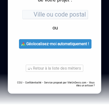
ou
Géolocalisez-moi automatiquement !
Retour à la liste des métiers
-
- Service proposé par
-
CGU
Confidentialité
ViteUnDevis.com
Vous
êtes un artisan ?