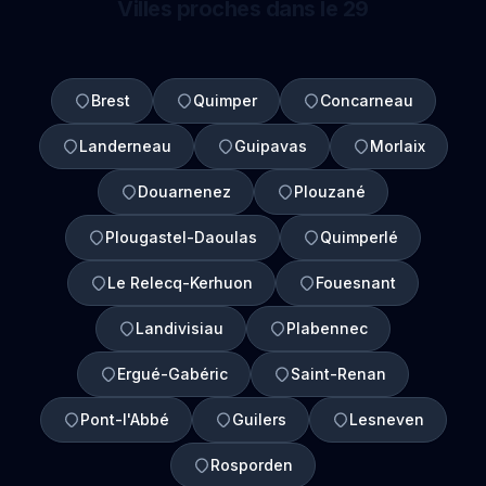
Villes proches dans le 29
Brest
Quimper
Concarneau
Landerneau
Guipavas
Morlaix
Douarnenez
Plouzané
Plougastel-Daoulas
Quimperlé
Le Relecq-Kerhuon
Fouesnant
Landivisiau
Plabennec
Ergué-Gabéric
Saint-Renan
Pont-l'Abbé
Guilers
Lesneven
Rosporden