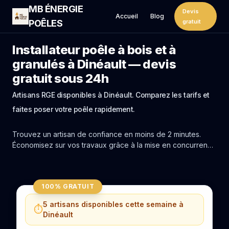
MB ÉNERGIE
Devis
Accueil
Blog
POÊLES
gratuit
Installateur poêle à bois et à
granulés à Dinéault — devis
gratuit sous 24h
Artisans RGE disponibles à Dinéault. Comparez les tarifs et
faites poser votre poêle rapidement.
Trouvez un artisan de confiance en moins de 2 minutes.
Économisez sur vos travaux grâce à la mise en concurrence
réelle des experts de Dinéault.
100% GRATUIT
5 artisans disponibles cette semaine à
⏱️
Dinéault