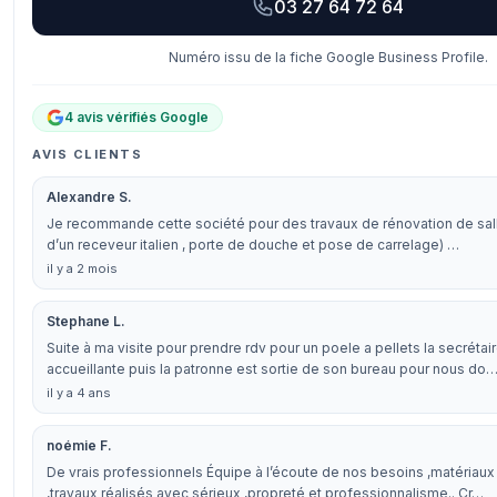
03 27 64 72 64
Numéro issu de la fiche Google Business Profile.
4 avis vérifiés Google
AVIS CLIENTS
Alexandre S.
Je recommande cette société pour des travaux de rénovation de sall
d’un receveur italien , porte de douche et pose de carrelage) …
il y a 2 mois
Stephane L.
Suite à ma visite pour prendre rdv pour un poele a pellets la secrétair
accueillante puis la patronne est sortie de son bureau pour nous do
il y a 4 ans
noémie F.
De vrais professionnels Équipe à l’écoute de nos besoins ,matériaux
,travaux réalisés avec sérieux ,propreté et professionnalisme.. Cr…