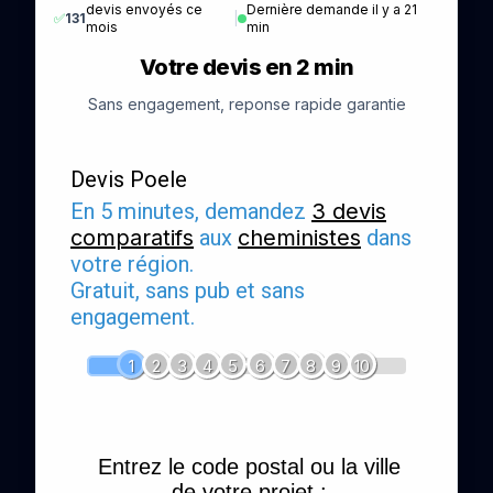
devis envoyés ce
Dernière demande il y a 21
✅
131
|
mois
min
Votre devis en 2 min
Sans engagement, reponse rapide garantie
Devis Poele
En 5 minutes, demandez
3 devis
comparatifs
aux
cheministes
dans
votre région.
Gratuit, sans pub et sans
engagement.
1
2
3
4
5
6
7
8
9
10
Entrez le code postal ou la ville
de votre projet :