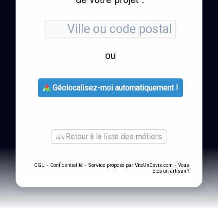
ou
Géolocalisez-moi automatiquement !
Retour à la liste des métiers
-
- Service proposé par
-
CGU
Confidentialité
ViteUnDevis.com
Vous
êtes un artisan ?