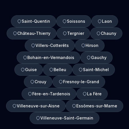
Saint-Quentin
Soissons
Laon
Château-Thierry
Tergnier
Chauny
Villers-Cotterêts
Hirson
Bohain-en-Vermandois
Gauchy
Guise
Belleu
Saint-Michel
Crouy
Fresnoy-le-Grand
Fère-en-Tardenois
La Fère
Villeneuve-sur-Aisne
Essômes-sur-Marne
Villeneuve-Saint-Germain