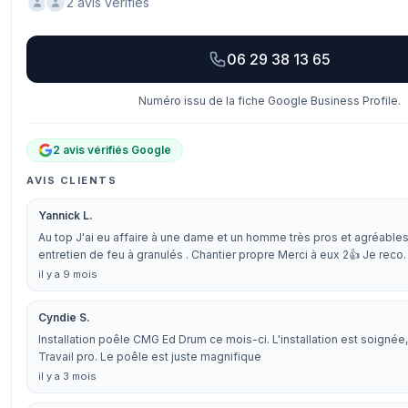
2 avis vérifiés
06 29 38 13 65
Numéro issu de la fiche Google Business Profile.
2 avis vérifiés Google
AVIS CLIENTS
Yannick L.
Au top J'ai eu affaire à une dame et un homme très pros et agréable
entretien de feu à granulés . Chantier propre Merci à eux 2👍 Je rec
il y a 9 mois
Cyndie S.
Installation poêle CMG Ed Drum ce mois-ci. L'installation est soignée, 
Travail pro. Le poêle est juste magnifique
il y a 3 mois