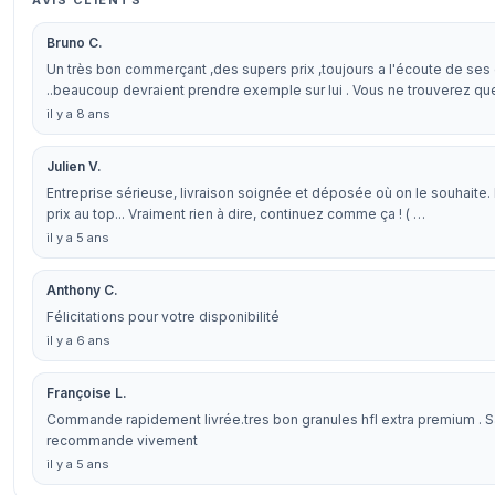
AVIS CLIENTS
Bruno C.
Un très bon commerçant ,des supers prix ,toujours a l'écoute de ses 
..beaucoup devraient prendre exemple sur lui . Vous ne trouverez qu
il y a 8 ans
Julien V.
Entreprise sérieuse, livraison soignée et déposée où on le souhaite.
prix au top... Vraiment rien à dire, continuez comme ça ! ( …
il y a 5 ans
Anthony C.
Félicitations pour votre disponibilité
il y a 6 ans
Françoise L.
Commande rapidement livrée.tres bon granules hfl extra premium . Sa
recommande vivement
il y a 5 ans