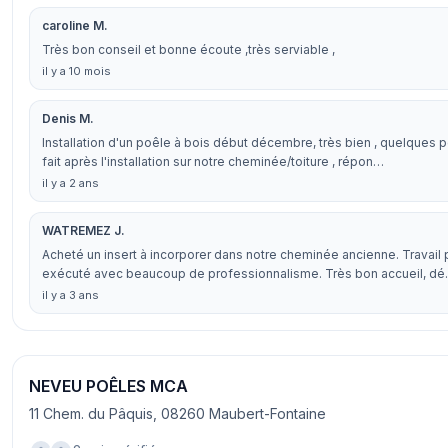
caroline M.
Très bon conseil et bonne écoute ,très serviable ,
il y a 10 mois
Denis M.
Installation d'un poêle à bois début décembre, très bien , quelques p
fait après l'installation sur notre cheminée/toiture , répon…
il y a 2 ans
WATREMEZ J.
Acheté un insert à incorporer dans notre cheminée ancienne. Travail
exécuté avec beaucoup de professionnalisme. Très bon accueil, d
il y a 3 ans
NEVEU POÊLES MCA
11 Chem. du Pâquis, 08260 Maubert-Fontaine