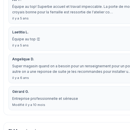
Équipe au top! Superbe accueil et travail impeccable. La porte de mon
croyais bonne pour la ferraille est ressortie de l'atelier co…
il y a 5 ans
Laetitia L.
Équipe au top 👏
il y a 5 ans
Angelique D.
Super magasin quand on a besoin pour un renseignement pour un poê
autre on a une reponse de suite je les recommandes pour installer u
il y a 6 ans
Gérard G.
Entreprise professionnelle et sérieuse
Modifié il y a 10 mois