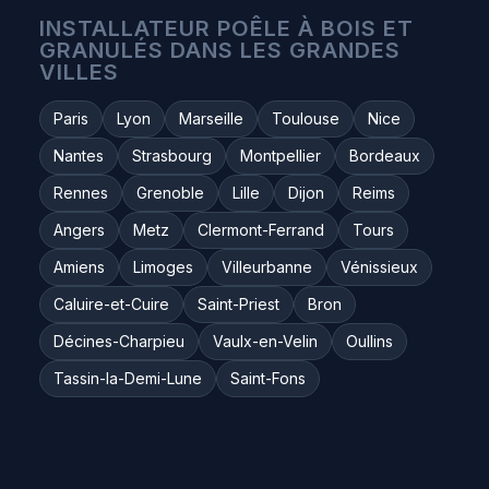
INSTALLATEUR POÊLE À BOIS ET
GRANULÉS DANS LES GRANDES
VILLES
Paris
Lyon
Marseille
Toulouse
Nice
Nantes
Strasbourg
Montpellier
Bordeaux
Rennes
Grenoble
Lille
Dijon
Reims
Angers
Metz
Clermont-Ferrand
Tours
Amiens
Limoges
Villeurbanne
Vénissieux
Caluire-et-Cuire
Saint-Priest
Bron
Décines-Charpieu
Vaulx-en-Velin
Oullins
Tassin-la-Demi-Lune
Saint-Fons