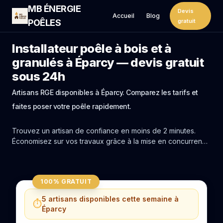
MB ÉNERGIE
Devis
Accueil
Blog
POÊLES
gratuit
Installateur poêle à bois et à
granulés à Éparcy — devis gratuit
sous 24h
Artisans RGE disponibles à Éparcy. Comparez les tarifs et
faites poser votre poêle rapidement.
Trouvez un artisan de confiance en moins de 2 minutes.
Économisez sur vos travaux grâce à la mise en concurrence
réelle des experts de Éparcy.
100% GRATUIT
5 artisans disponibles cette semaine à
⏱️
Éparcy