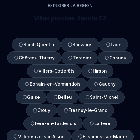
EXPLORER LA REGION
Villes proches dans le 02
Saint-Quentin
Soissons
Laon
Château-Thierry
Tergnier
Chauny
Villers-Cotterêts
Hirson
Bohain-en-Vermandois
Gauchy
Guise
Belleu
Saint-Michel
Crouy
Fresnoy-le-Grand
Fère-en-Tardenois
La Fère
Villeneuve-sur-Aisne
Essômes-sur-Marne