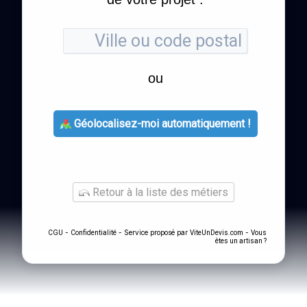
ou
Géolocalisez-moi automatiquement !
Retour à la liste des métiers
-
- Service proposé par
-
CGU
Confidentialité
ViteUnDevis.com
Vous
êtes un artisan ?