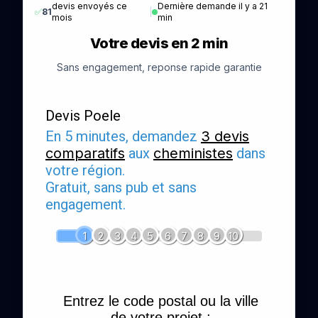
devis envoyés ce
Dernière demande il y a 21
✅
81
|
mois
min
Votre devis en 2 min
Sans engagement, reponse rapide garantie
Devis Poele
En 5 minutes, demandez
3 devis
comparatifs
aux
cheministes
dans
votre région.
Gratuit, sans pub et sans
engagement.
1
2
3
4
5
6
7
8
9
10
Entrez le code postal ou la ville
de votre projet :