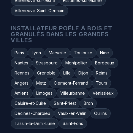
Villeneuve-sur-Aisne
Essômes-sur-Marne
Villeneuve-Saint-Germain
INSTALLATEUR POÊLE À BOIS ET
GRANULÉS DANS LES GRANDES
VILLES
Paris
Lyon
Marseille
Toulouse
Nice
Nantes
Strasbourg
Montpellier
Bordeaux
Rennes
Grenoble
Lille
Dijon
Reims
Angers
Metz
Clermont-Ferrand
Tours
Amiens
Limoges
Villeurbanne
Vénissieux
Caluire-et-Cuire
Saint-Priest
Bron
Décines-Charpieu
Vaulx-en-Velin
Oullins
Tassin-la-Demi-Lune
Saint-Fons