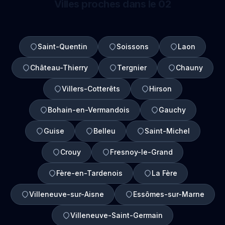
Villes proches dans le 02
Saint-Quentin
Soissons
Laon
Château-Thierry
Tergnier
Chauny
Villers-Cotterêts
Hirson
Bohain-en-Vermandois
Gauchy
Guise
Belleu
Saint-Michel
Crouy
Fresnoy-le-Grand
Fère-en-Tardenois
La Fère
Villeneuve-sur-Aisne
Essômes-sur-Marne
Villeneuve-Saint-Germain