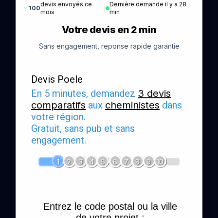
devis envoyés ce
Dernière demande il y a 28
✅
100
|
mois
min
Votre devis en 2 min
Sans engagement, reponse rapide garantie
Devis Poele
En 5 minutes, demandez
3 devis
comparatifs
aux
cheministes
dans
votre région.
Gratuit, sans pub et sans
engagement.
1
2
3
4
5
6
7
8
9
10
Entrez le code postal ou la ville
de votre projet :