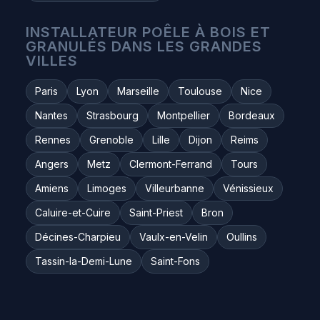
INSTALLATEUR POÊLE À BOIS ET
GRANULÉS DANS LES GRANDES
VILLES
Paris
Lyon
Marseille
Toulouse
Nice
Nantes
Strasbourg
Montpellier
Bordeaux
Rennes
Grenoble
Lille
Dijon
Reims
Angers
Metz
Clermont-Ferrand
Tours
Amiens
Limoges
Villeurbanne
Vénissieux
Caluire-et-Cuire
Saint-Priest
Bron
Décines-Charpieu
Vaulx-en-Velin
Oullins
Tassin-la-Demi-Lune
Saint-Fons