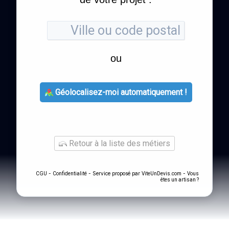
ou
Géolocalisez-moi automatiquement !
Retour à la liste des métiers
-
- Service proposé par
-
CGU
Confidentialité
ViteUnDevis.com
Vous
êtes un artisan ?