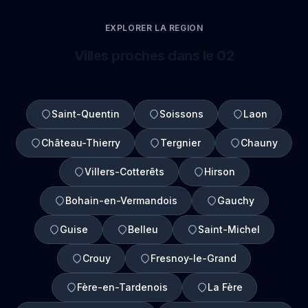
EXPLORER LA REGION
Villes proches dans le 02
Saint-Quentin
Soissons
Laon
Château-Thierry
Tergnier
Chauny
Villers-Cotterêts
Hirson
Bohain-en-Vermandois
Gauchy
Guise
Belleu
Saint-Michel
Crouy
Fresnoy-le-Grand
Fère-en-Tardenois
La Fère