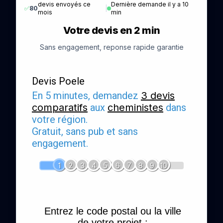
devis envoyés ce
Dernière demande il y a 10
✅
80
|
mois
min
Votre devis en 2 min
Sans engagement, reponse rapide garantie
Devis Poele
En 5 minutes, demandez
3 devis
comparatifs
aux
cheministes
dans
votre région.
Gratuit, sans pub et sans
engagement.
1
2
3
4
5
6
7
8
9
10
Entrez le code postal ou la ville
de votre projet :