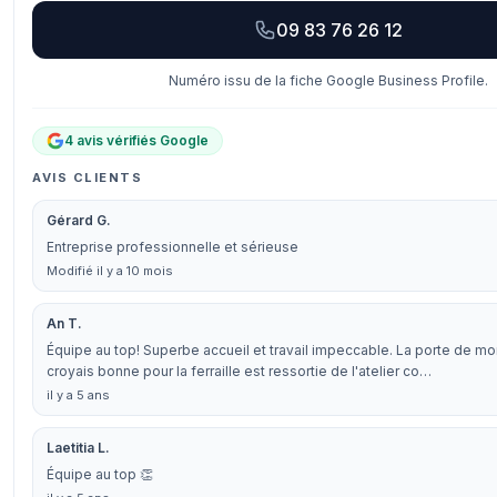
09 83 76 26 12
Numéro issu de la fiche Google Business Profile.
4 avis vérifiés Google
AVIS CLIENTS
Gérard G.
Entreprise professionnelle et sérieuse
Modifié il y a 10 mois
An T.
Équipe au top! Superbe accueil et travail impeccable. La porte de mon
croyais bonne pour la ferraille est ressortie de l'atelier co…
il y a 5 ans
Laetitia L.
Équipe au top 👏