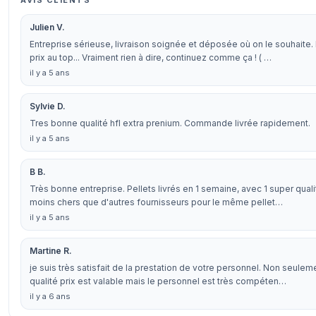
AVIS CLIENTS
Julien V.
Entreprise sérieuse, livraison soignée et déposée où on le souhaite.
prix au top... Vraiment rien à dire, continuez comme ça ! ( …
il y a 5 ans
Sylvie D.
Tres bonne qualité hfl extra prenium. Commande livrée rapidement.
il y a 5 ans
B B.
Très bonne entreprise. Pellets livrés en 1 semaine, avec 1 super qual
moins chers que d'autres fournisseurs pour le même pellet…
il y a 5 ans
Martine R.
je suis très satisfait de la prestation de votre personnel. Non seulem
qualité prix est valable mais le personnel est très compéten…
il y a 6 ans