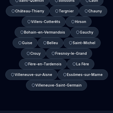
Saint-Quentin
Soissons
Laon
Château-Thierry
Tergnier
Chauny
Villers-Cotterêts
Hirson
Bohain-en-Vermandois
Gauchy
Guise
Belleu
Saint-Michel
Crouy
Fresnoy-le-Grand
Fère-en-Tardenois
La Fère
Villeneuve-sur-Aisne
Essômes-sur-Marne
Villeneuve-Saint-Germain