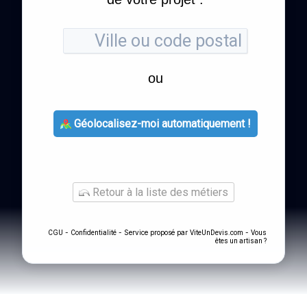
ou
Géolocalisez-moi automatiquement !
Retour à la liste des métiers
-
- Service proposé par
-
CGU
Confidentialité
ViteUnDevis.com
Vous
êtes un artisan ?