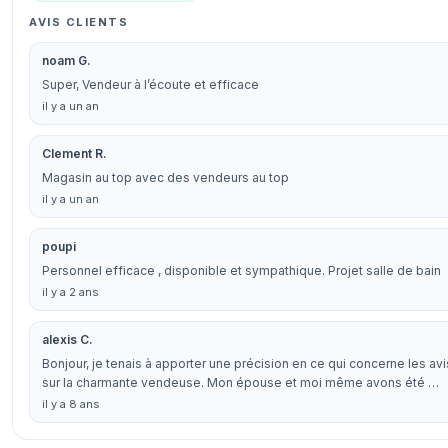
AVIS CLIENTS
noam G.
Super, Vendeur à l’écoute et efficace
il y a un an
Clement R.
Magasin au top avec des vendeurs au top
il y a un an
poupi
Personnel efficace , disponible et sympathique. Projet salle de bain
il y a 2 ans
alexis C.
Bonjour, je tenais à apporter une précision en ce qui concerne les av
sur la charmante vendeuse. Mon épouse et moi même avons été …
il y a 8 ans