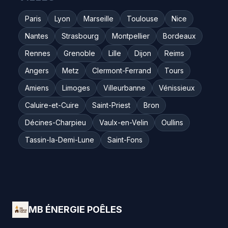
Paris
Lyon
Marseille
Toulouse
Nice
Nantes
Strasbourg
Montpellier
Bordeaux
Rennes
Grenoble
Lille
Dijon
Reims
Angers
Metz
Clermont-Ferrand
Tours
Amiens
Limoges
Villeurbanne
Vénissieux
Caluire-et-Cuire
Saint-Priest
Bron
Décines-Charpieu
Vaulx-en-Velin
Oullins
Tassin-la-Demi-Lune
Saint-Fons
MB ÉNERGIE POÊLES