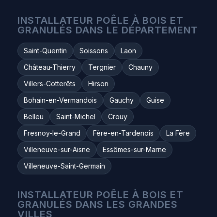
INSTALLATEUR POÊLE À BOIS ET
GRANULÉS DANS LE DÉPARTEMENT
Saint-Quentin
Soissons
Laon
Château-Thierry
Tergnier
Chauny
Villers-Cotterêts
Hirson
Bohain-en-Vermandois
Gauchy
Guise
Belleu
Saint-Michel
Crouy
Fresnoy-le-Grand
Fère-en-Tardenois
La Fère
Villeneuve-sur-Aisne
Essômes-sur-Marne
Villeneuve-Saint-Germain
INSTALLATEUR POÊLE À BOIS ET
GRANULÉS DANS LES GRANDES
VILLES