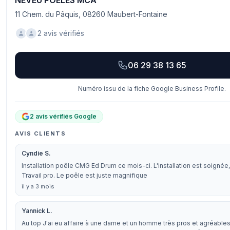
NEVEU POÊLES MCA
11 Chem. du Pâquis, 08260 Maubert-Fontaine
2 avis vérifiés
06 29 38 13 65
Numéro issu de la fiche Google Business Profile.
2 avis vérifiés Google
AVIS CLIENTS
Cyndie S.
Installation poêle CMG Ed Drum ce mois-ci. L'installation est soignée, 
Travail pro. Le poêle est juste magnifique
il y a 3 mois
Yannick L.
Au top J'ai eu affaire à une dame et un homme très pros et agréable