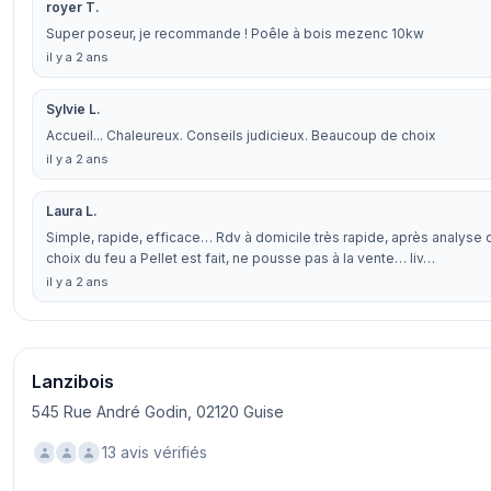
royer T.
Super poseur, je recommande ! Poêle à bois mezenc 10kw
il y a 2 ans
Sylvie L.
Accueil... Chaleureux. Conseils judicieux. Beaucoup de choix
il y a 2 ans
Laura L.
Simple, rapide, efficace… Rdv à domicile très rapide, après analyse d
choix du feu a Pellet est fait, ne pousse pas à la vente… liv…
il y a 2 ans
Lanzibois
545 Rue André Godin, 02120 Guise
13 avis vérifiés