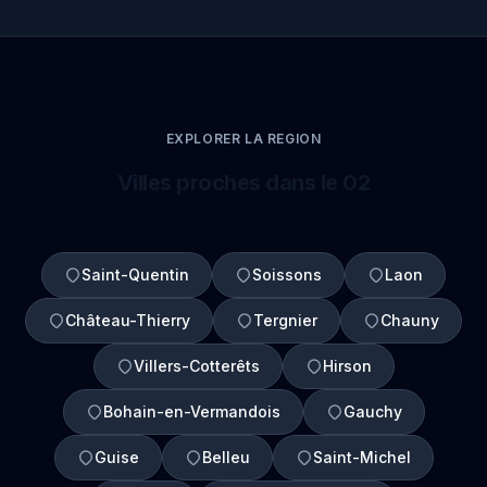
EXPLORER LA REGION
Villes proches dans le 02
Saint-Quentin
Soissons
Laon
Château-Thierry
Tergnier
Chauny
Villers-Cotterêts
Hirson
Bohain-en-Vermandois
Gauchy
Guise
Belleu
Saint-Michel