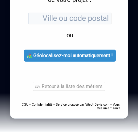
ou
Géolocalisez-moi automatiquement !
Retour à la liste des métiers
-
- Service proposé par
-
CGU
Confidentialité
ViteUnDevis.com
Vous
êtes un artisan ?