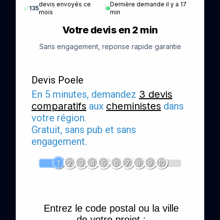
devis envoyés ce
Dernière demande il y a 17
✅
135
|
mois
min
Votre devis en 2 min
Sans engagement, reponse rapide garantie
Devis Poele
En 5 minutes, demandez
3 devis
comparatifs
aux
cheministes
dans
votre région.
Gratuit, sans pub et sans
engagement.
1
2
3
4
5
6
7
8
9
10
Entrez le code postal ou la ville
de votre projet :