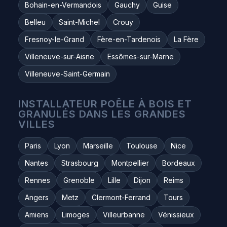
Bohain-en-Vermandois
Gauchy
Guise
Belleu
Saint-Michel
Crouy
Fresnoy-le-Grand
Fère-en-Tardenois
La Fère
Villeneuve-sur-Aisne
Essômes-sur-Marne
Villeneuve-Saint-Germain
INSTALLATEUR POÊLE À BOIS ET
GRANULÉS DANS LES GRANDES
VILLES
Paris
Lyon
Marseille
Toulouse
Nice
Nantes
Strasbourg
Montpellier
Bordeaux
Rennes
Grenoble
Lille
Dijon
Reims
Angers
Metz
Clermont-Ferrand
Tours
Amiens
Limoges
Villeurbanne
Vénissieux