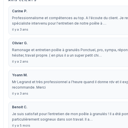
AVIS CLIENTS
Carine P.
Professionnalisme et compétences au top. A l'écoute du client. Je
spécialiste intervenu pour l'entretien de notre poêle à …
il y a 3 ans
Olivier G.
Ramonage et entretien poêle à granulés Ponctuel, pro, sympa, répo
hésiter, travail propre. ( en plus il a un super petit chi…
il y a 2 ans
Yoann M.
Mr Legrand et très professionnel a l'heure quand il donne rdv et il exp
recommande. Merci
il y a 3 ans
Benoit C.
Je suis satisfait pour l’entretien de mon poêle à granulés ! Il a été po
particulièrement soigneux dans son travail. Il a…
il y a 5 mois