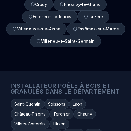
Crouy
Fresnoy-le-Grand
Fère-en-Tardenois
La Fère
Villeneuve-sur-Aisne
Essômes-sur-Marne
Villeneuve-Saint-Germain
INSTALLATEUR POÊLE À BOIS ET
GRANULÉS DANS LE DÉPARTEMENT
Saint-Quentin
Soissons
Laon
Château-Thierry
Tergnier
Chauny
Villers-Cotterêts
Hirson