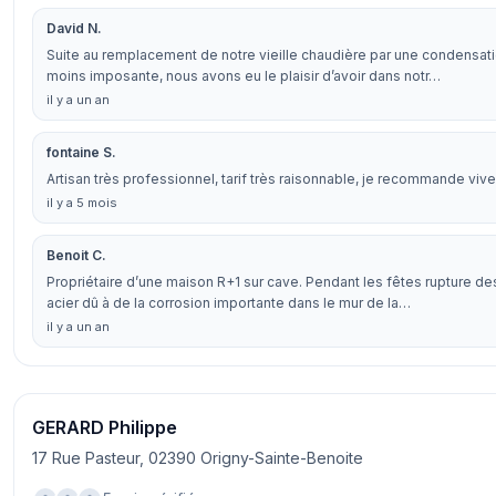
David N.
Suite au remplacement de notre vieille chaudière par une condensa
moins imposante, nous avons eu le plaisir d’avoir dans notr…
il y a un an
fontaine S.
Artisan très professionnel, tarif très raisonnable, je recommande viv
il y a 5 mois
Benoit C.
Propriétaire d’une maison R+1 sur cave. Pendant les fêtes rupture d
acier dû à de la corrosion importante dans le mur de la…
il y a un an
GERARD Philippe
17 Rue Pasteur, 02390 Origny-Sainte-Benoite