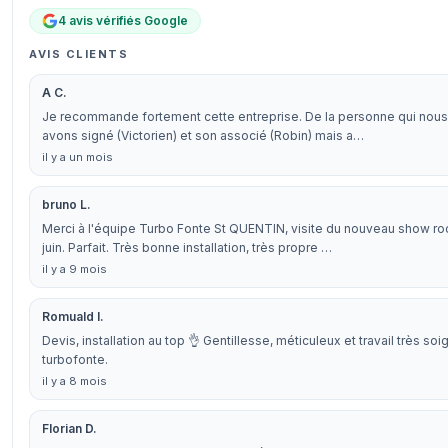
4 avis vérifiés Google
AVIS CLIENTS
A C.
Je recommande fortement cette entreprise. De la personne qui nous 
avons signé (Victorien) et son associé (Robin) mais a…
il y a un mois
bruno L.
Merci à l'équipe Turbo Fonte St QUENTIN, visite du nouveau show room
juin. Parfait. Très bonne installation, très propre …
il y a 9 mois
Romuald I.
Devis, installation au top 👌 Gentillesse, méticuleux et travail très 
turbofonte.
il y a 8 mois
Florian D.