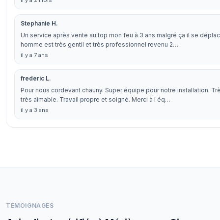
il y a 2 mois
Stephanie H.
Un service après vente au top mon feu à 3 ans malgré ça il se dépla
homme est très gentil et très professionnel revenu 2…
il y a 7 ans
frederic L.
Pour nous cordevant chauny. Super équipe pour notre installation. Tr
très aimable. Travail propre et soigné. Merci à l éq…
il y a 3 ans
TÉMOIGNAGES