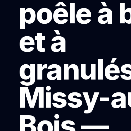
poêle à 
et à
granulés
Missy-a
Bois —