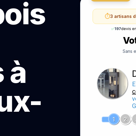
bois
⏱️
3 artisans 
✅
197
devis e
Vot
Sans e
 à
E
ux-
c
v
G
1
2