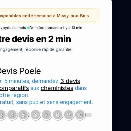
disponibles cette semaine à Missy-aux-Bois
nvoyés ce mois
|
Dernière demande il y a 13 min
re devis en 2 min
ngagement, reponse rapide garantie
Devis Poele
n 5 minutes, demandez
3 devis
omparatifs
aux
cheministes
dans
otre région.
ratuit, sans pub et sans engagement.
3
4
5
6
7
8
9
10