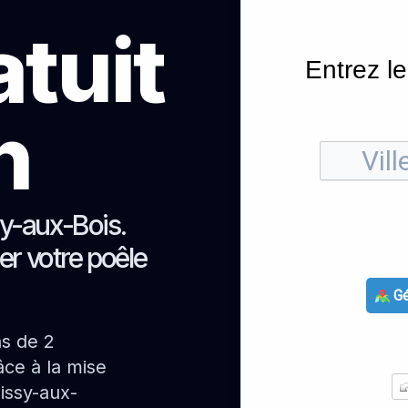
atuit
Entrez le
h
sy-aux-Bois.
er votre poêle
Gé
ns de 2
ce à la mise
issy-aux-