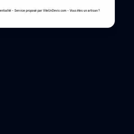
- Service proposé par
-
entialité
ViteUnDevis.com
Vous êtes un artisan ?