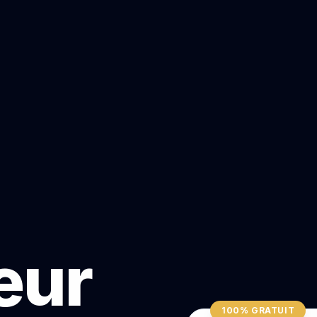
teur
100% GRATUIT