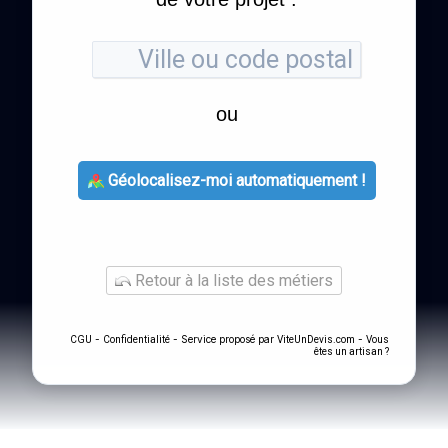
ou
Géolocalisez-moi automatiquement !
Retour à la liste des métiers
-
- Service proposé par
-
CGU
Confidentialité
ViteUnDevis.com
Vous
êtes un artisan ?