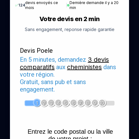
devis envoyés ce
Dernière demande il y a 20
✅
124
|
mois
min
Votre devis en 2 min
Sans engagement, reponse rapide garantie
Devis Poele
En 5 minutes, demandez
3 devis
comparatifs
aux
cheministes
dans
votre région.
Gratuit, sans pub et sans
engagement.
1
2
3
4
5
6
7
8
9
10
Entrez le code postal ou la ville
de votre projet :