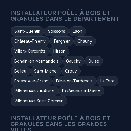
INSTALLATEUR POÊLE À BOIS ET
GRANULÉS DANS LE DÉPARTEMENT
Saint-Quentin
Soissons
Laon
Château-Thierry
Tergnier
Chauny
Villers-Cotterêts
Hirson
Bohain-en-Vermandois
Gauchy
Guise
Belleu
Saint-Michel
Crouy
Fresnoy-le-Grand
Fère-en-Tardenois
La Fère
Villeneuve-sur-Aisne
Essômes-sur-Marne
Villeneuve-Saint-Germain
INSTALLATEUR POÊLE À BOIS ET
GRANULÉS DANS LES GRANDES
VILLES