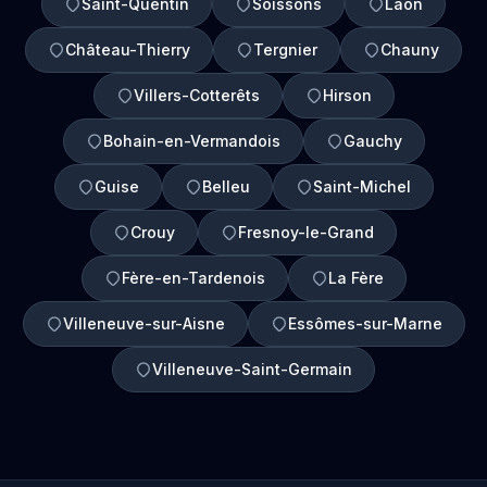
Saint-Quentin
Soissons
Laon
Château-Thierry
Tergnier
Chauny
Villers-Cotterêts
Hirson
Bohain-en-Vermandois
Gauchy
Guise
Belleu
Saint-Michel
Crouy
Fresnoy-le-Grand
Fère-en-Tardenois
La Fère
Villeneuve-sur-Aisne
Essômes-sur-Marne
Villeneuve-Saint-Germain