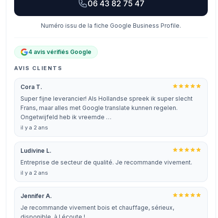
06 43 82 75 47
Numéro issu de la fiche Google Business Profile.
4 avis vérifiés Google
AVIS CLIENTS
Cora T.
Super fijne leverancier! Als Hollandse spreek ik super slecht
Frans, maar alles met Google translate kunnen regelen.
Ongetwijfeld heb ik vreemde …
il y a 2 ans
Ludivine L.
Entreprise de secteur de qualité. Je recommande vivement.
il y a 2 ans
Jennifer A.
Je recommande vivement bois et chauffage, sérieux,
disponible, à l écoute !