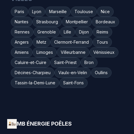
Paris
Lyon
Marseille
Toulouse
Nice
Nantes
Strasbourg
Montpellier
Bordeaux
Rennes
Grenoble
Lille
Dijon
Reims
Angers
Metz
Clermont-Ferrand
Tours
Amiens
Limoges
Villeurbanne
Vénissieux
Caluire-et-Cuire
Saint-Priest
Bron
Décines-Charpieu
Vaulx-en-Velin
Oullins
Tassin-la-Demi-Lune
Saint-Fons
MB ÉNERGIE POÊLES