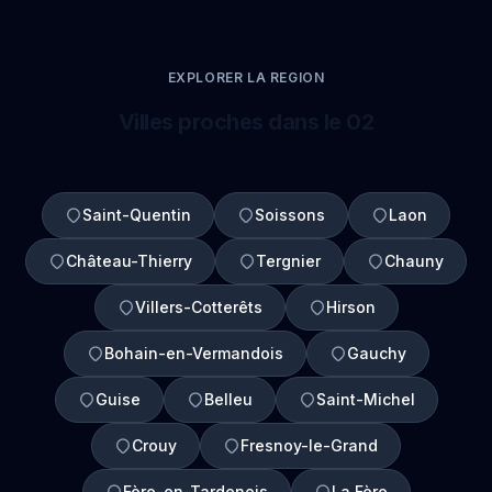
EXPLORER LA REGION
Villes proches dans le 02
Saint-Quentin
Soissons
Laon
Château-Thierry
Tergnier
Chauny
Villers-Cotterêts
Hirson
Bohain-en-Vermandois
Gauchy
Guise
Belleu
Saint-Michel
Crouy
Fresnoy-le-Grand
Fère-en-Tardenois
La Fère