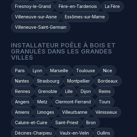
Fresnoy-le-Grand
Fère-en-Tardenois
La Fère
Villeneuve-sur-Aisne
Essômes-sur-Marne
Villeneuve-Saint-Germain
INSTALLATEUR POÊLE À BOIS ET
GRANULÉS DANS LES GRANDES
VILLES
Paris
Lyon
Marseille
Toulouse
Nice
Nantes
Strasbourg
Montpellier
Bordeaux
Rennes
Grenoble
Lille
Dijon
Reims
Angers
Metz
Clermont-Ferrand
Tours
Amiens
Limoges
Villeurbanne
Vénissieux
Caluire-et-Cuire
Saint-Priest
Bron
Décines-Charpieu
Vaulx-en-Velin
Oullins