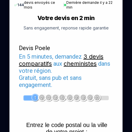
devis envoyés ce
Dernière demande il y a 22
✅
144
|
mois
min
Votre devis en 2 min
Sans engagement, reponse rapide garantie
Devis Poele
En 5 minutes, demandez
3 devis
comparatifs
aux
cheministes
dans
votre région.
Gratuit, sans pub et sans
engagement.
1
2
3
4
5
6
7
8
9
10
Entrez le code postal ou la ville
de votre projet :