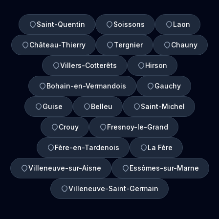
Saint-Quentin
Soissons
Laon
Château-Thierry
Tergnier
Chauny
Villers-Cotterêts
Hirson
Bohain-en-Vermandois
Gauchy
Guise
Belleu
Saint-Michel
Crouy
Fresnoy-le-Grand
Fère-en-Tardenois
La Fère
Villeneuve-sur-Aisne
Essômes-sur-Marne
Villeneuve-Saint-Germain