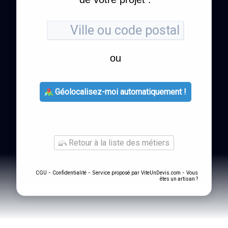
ou
Géolocalisez-moi automatiquement !
Retour à la liste des métiers
-
- Service proposé par
-
CGU
Confidentialité
ViteUnDevis.com
Vous
êtes un artisan ?