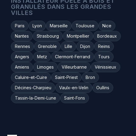
INSTALLATEUR POÊLE À BOIS ET
GRANULÉS DANS LES GRANDES
VILLES
Paris
Lyon
Marseille
Toulouse
Nice
Nantes
Strasbourg
Montpellier
Bordeaux
Rennes
Grenoble
Lille
Dijon
Reims
Angers
Metz
Clermont-Ferrand
Tours
Amiens
Limoges
Villeurbanne
Vénissieux
Caluire-et-Cuire
Saint-Priest
Bron
Décines-Charpieu
Vaulx-en-Velin
Oullins
Tassin-la-Demi-Lune
Saint-Fons