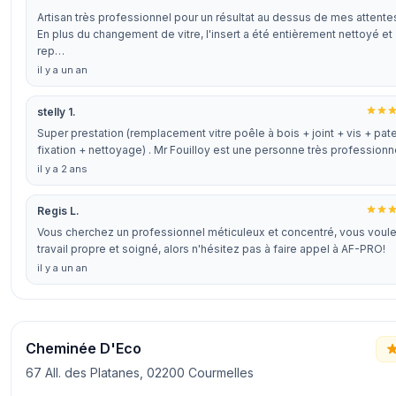
Artisan très professionnel pour un résultat au dessus de mes attentes
En plus du changement de vitre, l'insert a été entièrement nettoyé et
rep…
il y a un an
stelly 1.
Super prestation (remplacement vitre poêle à bois + joint + vis + pat
fixation + nettoyage) . Mr Fouilloy est une personne très profession
il y a 2 ans
Regis L.
Vous cherchez un professionnel méticuleux et concentré, vous voul
travail propre et soigné, alors n'hésitez pas à faire appel à AF-PRO!
il y a un an
Cheminée D'Eco
67 All. des Platanes, 02200 Courmelles