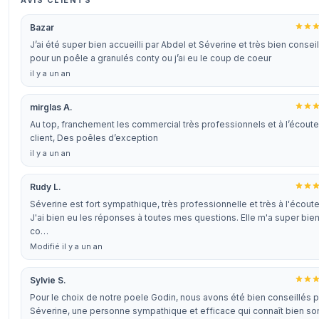
AVIS CLIENTS
Bazar
J’ai été super bien accueilli par Abdel et Séverine et très bien conseil
pour un poêle a granulés conty ou j’ai eu le coup de coeur
il y a un an
mirglas A.
Au top, franchement les commercial très professionnels et à l’écout
client, Des poêles d’exception
il y a un an
Rudy L.
Séverine est fort sympathique, très professionnelle et très à l'écoute
J'ai bien eu les réponses à toutes mes questions. Elle m'a super bie
co…
Modifié il y a un an
Sylvie S.
Pour le choix de notre poele Godin, nous avons été bien conseillés p
Séverine, une personne sympathique et efficace qui connaît bien so