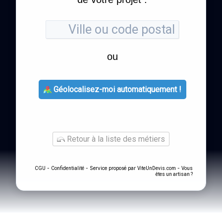
ou
Géolocalisez-moi automatiquement !
Retour à la liste des métiers
-
- Service proposé par
-
CGU
Confidentialité
ViteUnDevis.com
Vous
êtes un artisan ?