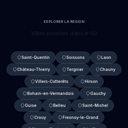
EXPLORER LA REGION
Villes proches dans le 02
Saint-Quentin
Soissons
Laon
Château-Thierry
Tergnier
Chauny
Villers-Cotterêts
Hirson
Bohain-en-Vermandois
Gauchy
Guise
Belleu
Saint-Michel
Crouy
Fresnoy-le-Grand