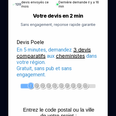
devis envoyés ce
Dernière demande il y a 16
✅
120
|
mois
min
Votre devis en 2 min
Sans engagement, reponse rapide garantie
Devis Poele
En 5 minutes, demandez
3 devis
comparatifs
aux
cheministes
dans
votre région.
Gratuit, sans pub et sans
engagement.
1
2
3
4
5
6
7
8
9
10
Entrez le code postal ou la ville
de votre projet :