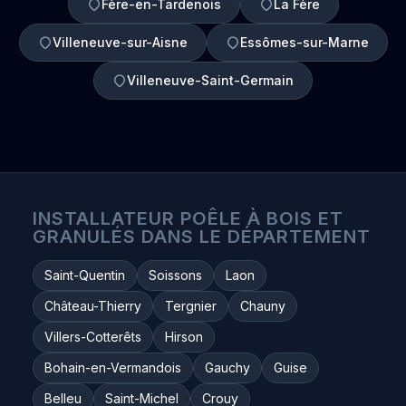
Fère-en-Tardenois
La Fère
Villeneuve-sur-Aisne
Essômes-sur-Marne
Villeneuve-Saint-Germain
INSTALLATEUR POÊLE À BOIS ET
GRANULÉS DANS LE DÉPARTEMENT
Saint-Quentin
Soissons
Laon
Château-Thierry
Tergnier
Chauny
Villers-Cotterêts
Hirson
Bohain-en-Vermandois
Gauchy
Guise
Belleu
Saint-Michel
Crouy