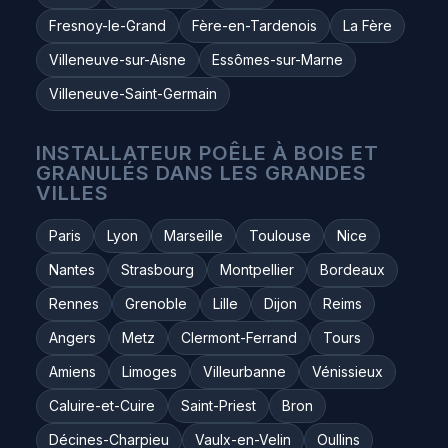
Fresnoy-le-Grand
Fère-en-Tardenois
La Fère
Villeneuve-sur-Aisne
Essômes-sur-Marne
Villeneuve-Saint-Germain
INSTALLATEUR POÊLE À BOIS ET
GRANULÉS DANS LES GRANDES
VILLES
Paris
Lyon
Marseille
Toulouse
Nice
Nantes
Strasbourg
Montpellier
Bordeaux
Rennes
Grenoble
Lille
Dijon
Reims
Angers
Metz
Clermont-Ferrand
Tours
Amiens
Limoges
Villeurbanne
Vénissieux
Caluire-et-Cuire
Saint-Priest
Bron
Décines-Charpieu
Vaulx-en-Velin
Oullins