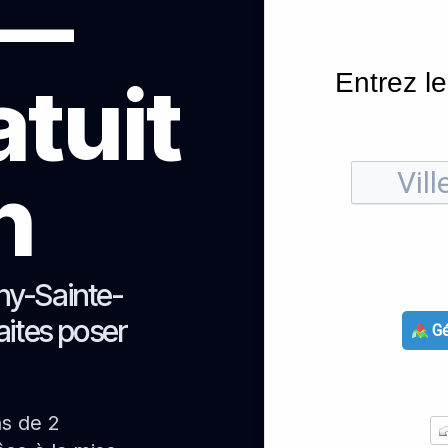
 —
Entrez le
atuit
h
ny-Sainte-
aites poser
Gé
ns de 2