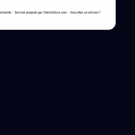
- Service proposé par
-
entialité
ViteUnDevis.com
Vous êtes un artisan ?