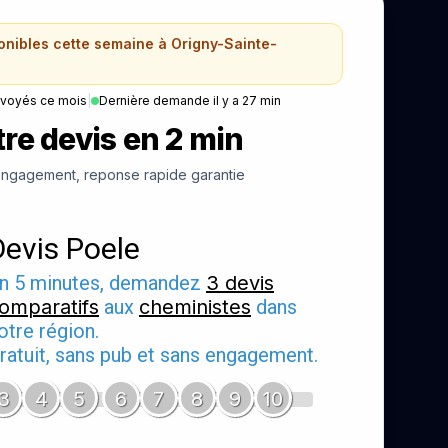
ponibles cette semaine à Origny-Sainte-
nvoyés ce mois
|
Dernière demande il y a 27 min
re devis en 2 min
ngagement, reponse rapide garantie
Devis Poele
n 5 minutes, demandez
3 devis
omparatifs
aux
cheministes
dans
otre région.
ratuit, sans pub et sans engagement.
3
4
5
6
7
8
9
10