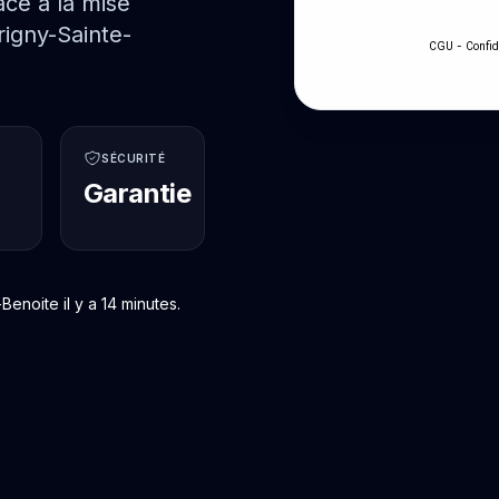
ce à la mise
igny-Sainte-
-
CGU
Confid
SÉCURITÉ
Garantie
noite il y a 14 minutes.