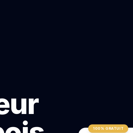
teur
bois
100% GRATUIT