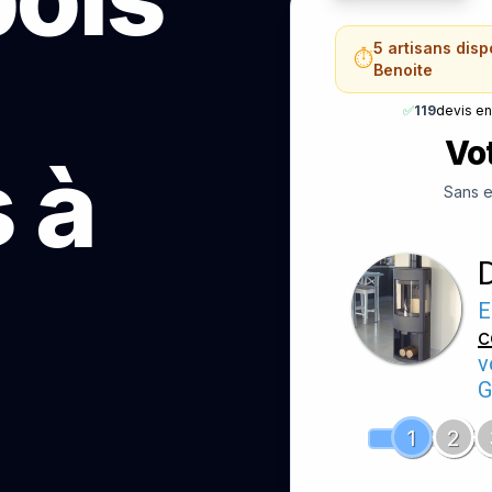
5 artisans dis
⏱️
Benoite
✅
119
devis e
Vot
 à
Sans e
E
c
v
G
1
2