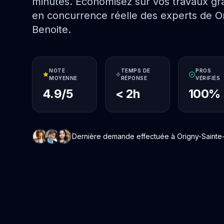
minutes. Économisez sur vos travaux grâ
en concurrence réelle des experts de Or
Benoite.
NOTE
TEMPS DE
PROS
MOYENNE
RÉPONSE
VÉRIFIÉS
4.9/5
< 2h
100%
Dernière demande effectuée à Origny-Sainte-Be